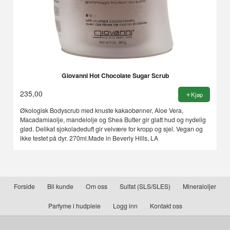
Giovanni Hot Chocolate Sugar Scrub
235,00
Kjøp
Økologisk Bodyscrub med knuste kakaobønner, Aloe Vera,
Macadamiaolje, mandelolje og Shea Butter gir glatt hud og nydelig
glød. Delikat sjokoladeduft gir velvære for kropp og sjel. Vegan og
ikke testet på dyr. 270ml.Made in Beverly Hills, LA
Forside
Bli kunde
Om oss
Sulfat (SLS/SLES)
Mineraloljer
Parfyme i hudpleie
Logg inn
Kontakt oss