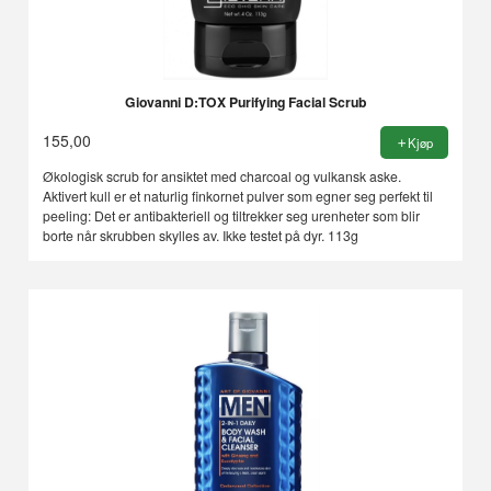
Giovanni D:TOX Purifying Facial Scrub
155,00
Kjøp
Økologisk scrub for ansiktet med charcoal og vulkansk aske.
Aktivert kull er et naturlig finkornet pulver som egner seg perfekt til
peeling: Det er antibakteriell og tiltrekker seg urenheter som blir
borte når skrubben skylles av. Ikke testet på dyr. 113g