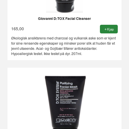
Giovanni D:TOX Facial Cleanser
165,00
Kjøp
Økologisk ansiktsrens med charcoal og vulkansk aske som er kjent
for sine rensende egenskaper og minsker porer slik at huden får et
jevnt utseende. Acai- og Gojibær tilfører antioksidanter.
Hypoallergisk testet. Ikke testet på dyr. 207ml.