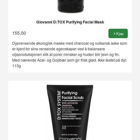
Giovanni D:TOX Purifying Facial Mask
155,00
Kjøp
Dyprensende økologisk maske med charcoal og vulkansk aske som
er kjent for sine rensende egenskaper ved å balansere
oljeproduksjonen slik at porer minsker og huden blir jevn og fin.
Med nærende Acai- og Gojibær som gir frisk glød. Ikke testet på dyr.
113g