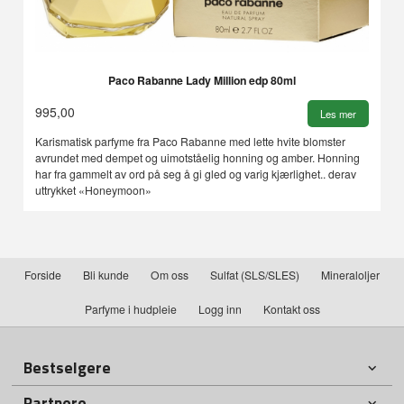
Paco Rabanne Lady Million edp 80ml
995,00
Les mer
Karismatisk parfyme fra Paco Rabanne med lette hvite blomster
avrundet med dempet og uimotståelig honning og amber. Honning
har fra gammelt av ord på seg å gi gled og varig kjærlighet.. derav
uttrykket «Honeymoon»
Forside
Bli kunde
Om oss
Sulfat (SLS/SLES)
Mineraloljer
Parfyme i hudpleie
Logg inn
Kontakt oss
Bestselgere
Partnere