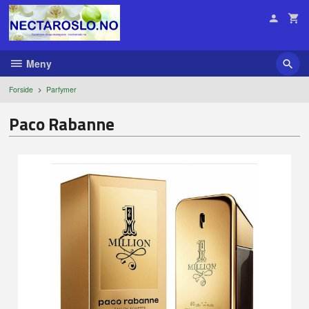
Gå
til
innholdet
Meny
Forside
Parfymer
Paco Rabanne