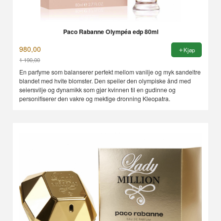
Paco Rabanne Olympéa edp 80ml
980,00
Kjøp
1 190,00
Rabatt
En parfyme som balanserer perfekt mellom vanilje og myk sandeltre
blandet med hvite blomster. Den speiler den olympiske ånd med
seiersvilje og dynamikk som gjør kvinnen til en gudinne og
personifiserer den vakre og mektige dronning Kleopatra.