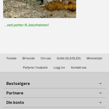
...ved porten til Jotunheimen!
Forside
Bli kunde
Om oss
Sulfat (SLS/SLES)
Mineraloljer
Parfyme i hudpleie
Logg inn
Kontakt oss
Bestselgere
Partnere
Din konto