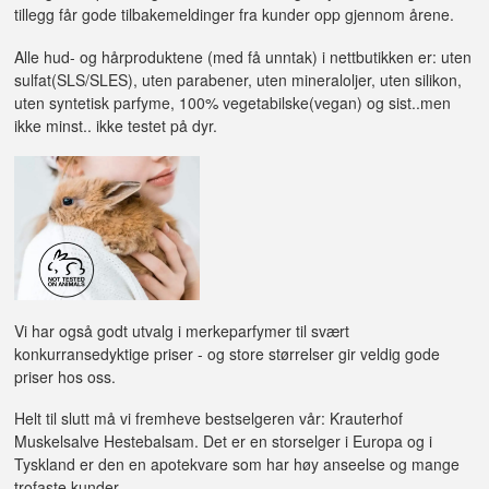
tillegg får gode tilbakemeldinger fra kunder opp gjennom årene.
Alle hud- og hårproduktene (med få unntak) i nettbutikken er: uten
sulfat(SLS/SLES), uten parabener, uten mineraloljer, uten silikon,
uten syntetisk parfyme, 100% vegetabilske(vegan) og sist..men
ikke minst.. ikke testet på dyr.
Vi har også godt utvalg i merkeparfymer til svært
konkurransedyktige priser - og store størrelser gir veldig gode
priser hos oss.
Helt til slutt må vi fremheve bestselgeren vår: Krauterhof
Muskelsalve Hestebalsam. Det er en storselger i Europa og i
Tyskland er den en apotekvare som har høy anseelse og mange
trofaste kunder.