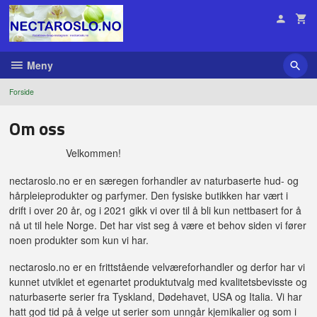
Gå
til
innholdet
Meny
Forside
Om oss
Velkommen!
nectaroslo.no er en særegen forhandler av naturbaserte hud- og
hårpleieprodukter og parfymer. Den fysiske butikken har vært i
drift i over 20 år, og i 2021 gikk vi over til å bli kun nettbasert for å
nå ut til hele Norge. Det har vist seg å være et behov siden vi fører
noen produkter som kun vi har.
nectaroslo.no er en frittstående velværeforhandler og derfor har vi
kunnet utviklet et egenartet produktutvalg med kvalitetsbevisste og
naturbaserte serier fra Tyskland, Dødehavet, USA og Italia. Vi har
hatt god tid på å velge ut serier som unngår kjemikalier og som i