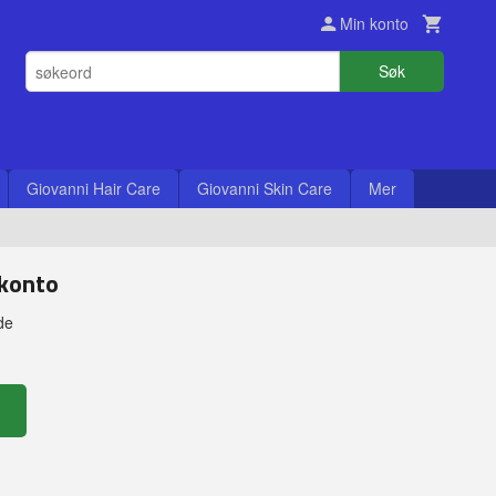
Min konto
Søk
Giovanni Hair Care
Giovanni Skin Care
Mer
 konto
de