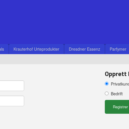
ls
Krauterhof Urteprodukter
Dresdner Essenz
Parfymer
Opprett
Privatkun
Bedrift