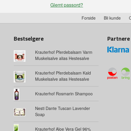
Glemt passord?
Forside
Bli kunde
Bestselgere
Partnere
Krauterhof Pferdebalsam Varm
Muskelsalve alias Hestesalve
Krauterhof Pferdebalsam Kald
Muskelsalve alias Hestesalve
Krauterhof Rosmarin Shampoo
Nesti Dante Tuscan Lavender
Soap
Krauterhof Aloe Vera Gel 96%