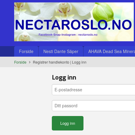
Gå
Lukk
til
innholdet
Produkter
Forside
Nesti Dante Såper
AHAVA Dead Sea Minera
Forside
Registrer handlekonto
|
Logg inn
Logg inn