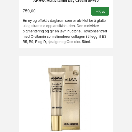
AHAVA Multivitamin Day Cream SPF30
759,00
Kjøp
En ny og effektiv dagkrem som er utviklet for å glatte
ut og stramme opp ansiktshuden. Den motvirker
pigmentering og gir en jevn hudtone. Høykonsentrert
med C-vitamin som stimulerer collagen i tillegg til B3,
B5, B9, E og D, sjøalger og Osmoter. 50ml.