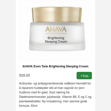
AHAVA Even Tone Brightening Sleeping Cream
529,00
Kjøp
Antirynke- og antipigmenterende nattkrem fremstilt for
å reparere hudskader slik at man oppnår en jevn
hudtone med fin glød. God næring fra
Dødehavsmineraler, jojobaolje, Vitamin B5, E og C og
planteekstrakter. Ny innpakning, men samme gode
formula. 50ml.