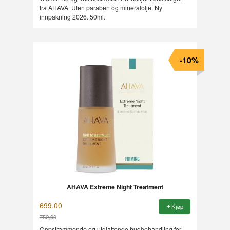
fra AHAVA. Uten paraben og mineralolje. Ny
innpakning 2026. 50ml.
-10%
AHAVA Extreme Night Treatment
699,00
Kjøp
759,00
Rabatt
Oppstrammende og utglattende hudbehandling for