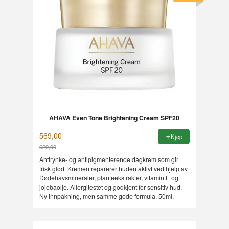
AHAVA Even Tone Brightening Cream SPF20
569,00
Kjøp
629,00
Rabatt
Antirynke- og antipigmenterende dagkrem som gir
frisk glød. Kremen reparerer huden aktivt ved hjelp av
Dødehavsmineraler, planteekstrakter, vitamin E og
jojobaolje. Allergitestet og godkjent for sensitiv hud.
Ny innpakning, men samme gode formula. 50ml.