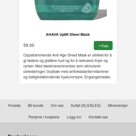
AHAVA Uplift Sheet Mask
59,00
Kjøp
Oppstrammende Anti-Age Sheet Mask er utviklet for å
gi fastere og glattere hud og for å redusere linjer og
rynker. Med dødehavsmineraler som stimulerer
celledelinger, Gojibær med antioksidanter/vitaminer
og fuktighetsbindende hyaluronsyre. Engangsmaske.
Forside
Bli kunde
Om oss
Sulfat (SLS/SLES)
Mineraloljer
Parfyme i hudpleie
Logg inn
Kontakt oss