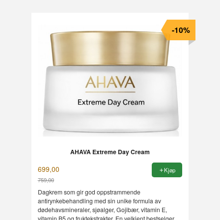
-10%
AHAVA Extreme Day Cream
699,00
Kjøp
759,00
Rabatt
Dagkrem som gir god oppstrammende
antirynkebehandling med sin unike formula av
dødehavsmineraler, sjøalger, Gojibær, vitamin E,
vitamin B5 og fruktekstrakter. En velkjent bestselger