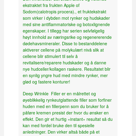
ekstraktet fra frukten Apple of
Sodom(calotropis procera)., et fruktekstrakt
som virker i dybden mot rynker og hudskader
med sine antiflammatoriske og botoxlignende
egenskaper. I tillegg har serien selvfølgelig
høyt innhold av næringsrike og regenererende
dødehavsmineraler. Disse to bestanddelene
aktiverer cellene på molykulært nivå slik at
cellene blir stimulert til selv å
revitalisere/reparere hudskader og å danne
nye hudceller/kollagen raskere. Resultatet blir
en synlig yngre hud med mindre rynker, mer
glød og fastere konturer!
Deep Wrinkle Filler er en målrettet og
øyeblikkelig rynkeutglattende filler som forfiner
huden med en fillerpenn som du bruker for å
påføre kremen presist der hvor du ønsker en
effekt. Den gir et hurtig «instant» resultat så du
kan med fordel bruke den til spesielle
anledninger. Den virker altså både på et