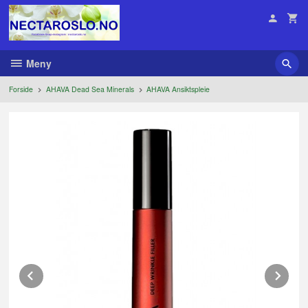
Gå
til
innholdet
Meny
Forside
AHAVA Dead Sea Minerals
AHAVA Ansiktspleie
Prev
Ne