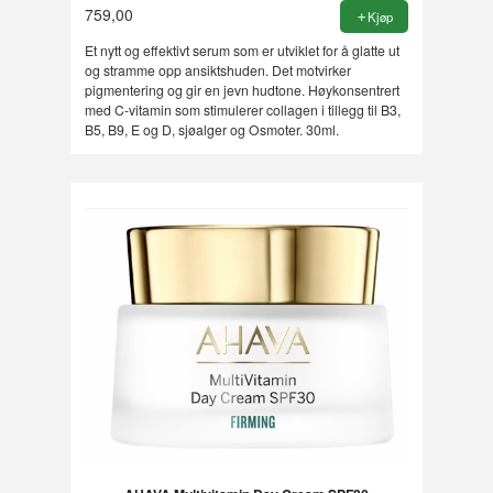
759,00
Kjøp
Et nytt og effektivt serum som er utviklet for å glatte ut
og stramme opp ansiktshuden. Det motvirker
pigmentering og gir en jevn hudtone. Høykonsentrert
med C-vitamin som stimulerer collagen i tillegg til B3,
B5, B9, E og D, sjøalger og Osmoter. 30ml.