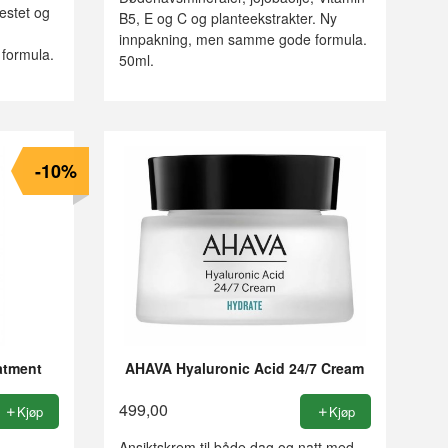
testet og
B5, E og C og planteekstrakter. Ny
innpakning, men samme gode formula.
formula.
50ml.
-10%
atment
AHAVA Hyaluronic Acid 24/7 Cream
499,00
Kjøp
Kjøp
Ansiktskrem til både dag og natt med