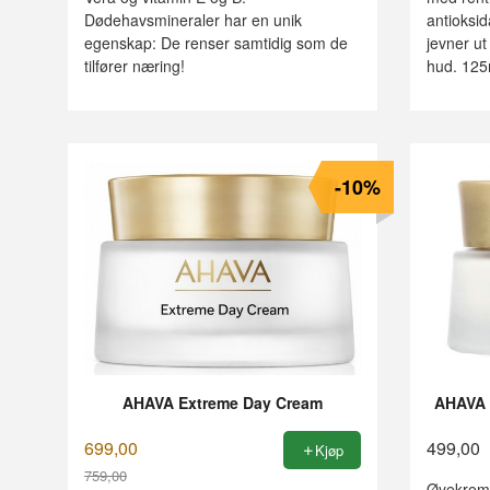
Dødehavsmineraler har en unik
antioksi
egenskap: De renser samtidig som de
jevner ut 
tilfører næring!
hud. 125
-10%
AHAVA Extreme Day Cream
AHAVA 
699,00
499,00
Kjøp
759,00
Øyekrem