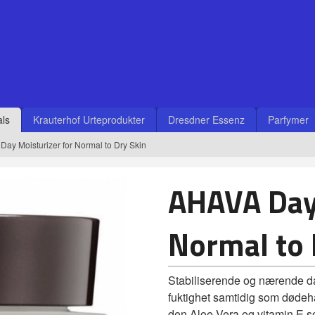
ls
Krauterhof Urteprodukter
Dresdner Essenz
Parfymer
ay Moisturizer for Normal to Dry Skin
AHAVA Day 
Normal to 
Stabiliserende og nærende 
fuktighet samtidig som dødeha
den Aloe Vera og vitamin E 