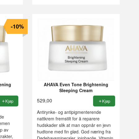
-10%
ening
AHAVA Even Tone Brightening
Sleeping Cream
529,00
Kjøp
Kjøp
Antirynke- og antipigmenterende
de
nattkrem fremstilt for å reparere
remen
hudskader slik at man oppnår en jevn
lp av
hudtone med fin glød. God næring fra
rakter,
Dødehavsmineraler, jojobaolje, Vitamin