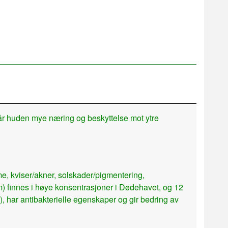
får huden mye næring og beskyttelse mot ytre
me, kviser/akner, solskader/pigmentering,
m) finnes i høye konsentrasjoner i Dødehavet, og 12
, har antibakterielle egenskaper og gir bedring av