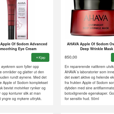
Apple Of Sodom Advanced
AHAVA Apple Of Sodom Ov
Smoothing Eye Cream
Deep Wrinkle Mask
850,00
Kjøp
e øyekrem som fyller opp
En reparerende nattkrem utvik
e områder og glatter ut den
AHAVA´s laboratorier som inn
 huden rundt øynene. Med det
det svært aktive og helende ek
te Apple of Sodom komplekset
fra frukten Apple of Sodom som
sk bevist motvirker rynker og
dybden med sine antiflammato
 opp konturer slik at man
botoxlignende egenskaper. Go
t yngre og mykere uttrykk.
for sensitiv hud. 50ml