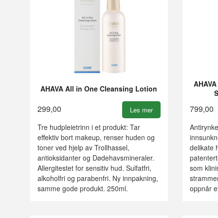
AHAVA 
AHAVA All in One Cleansing Lotion
299,00
799,00
Les mer
Tre hudpleietrinn i et produkt: Tar
Antirynk
effektiv bort makeup, renser huden og
innsunkn
toner ved hjelp av Trollhassel,
delikate
antioksidanter og Dødehavsmineraler.
patenter
Allergitestet for sensitiv hud. Sulfatfri,
som klini
alkoholfri og parabenfri. Ny innpakning,
strammer
samme gode produkt. 250ml.
oppnår e