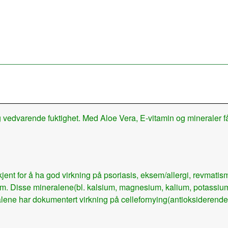
g vedvarende fuktighet. Med Aloe Vera, E-vitamin og mineraler 
ent for å ha god virkning på psoriasis, eksem/allergi, revmatis
m.m. Disse mineralene(bl. kalsium, magnesium, kalium, potassiu
lene har dokumentert virkning på cellefornying(antioksiderende)