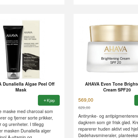
 Dunaliella Algae Peel Off
AHAVA Even Tone Bright
Mask
Cream SPF20
569,00
Kjøp
629,00
ne maske med charcoal som
Rabatt
Antirynke- og antipigmenteren
rer og fjerner sorte prikker,
dagkrem som gir frisk glød. K
og urenheter. I tillegg
reparerer huden aktivt ved hje
er masken Dunaliella alger
Dødehavsmineraler, planteekst
nol A-vitamin og