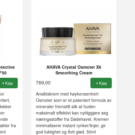
tective
AHAVA Crystal Osmoter X6
F50
Smoothing Cream
769,00
Kjøp
Kjøp
for
Ansiktskrem med høykonsentrert
itert,
Osmoter som er et patentert formula av
flekker
mineraler fremstilt slik at huden
som
maksimalt effektivt kan nyttiggjøre seg
kende
næringsstoffer fra Dødehavet. Kremen
akter fra
minimaliserer instant rynker/linjer, gir
0ml
god fuktighet og flott glød. 50ml