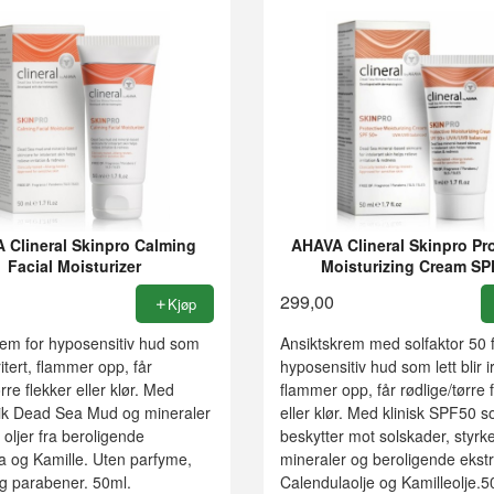
 Clineral Skinpro Calming
AHAVA Clineral Skinpro Pro
Facial Moisturizer
Moisturizing Cream SP
299,00
Kjøp
rem for hyposensitiv hud som
Ansiktskrem med solfaktor 50 
irritert, flammer opp, får
hyposensitiv hud som lett blir irr
rre flekker eller klør. Med
flammer opp, får rødlige/tørre 
ik Dead Sea Mud og mineraler
eller klør. Med klinisk SPF50 
til oljer fra beroligende
beskytter mot solskader, styr
a og Kamille. Uten parfyme,
mineraler og beroligende ekstr
og parabener. 50ml.
Calendulaolje og Kamilleolje.5