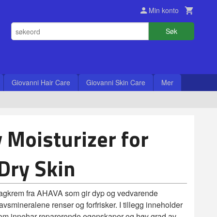
Min konto
Søk
Giovanni Hair Care
Giovanni Skin Care
Mer
Moisturizer for
Dry Skin
dagkrem fra AHAVA som gir dyp og vedvarende
vsmineralene renser og forfrisker. I tillegg inneholder
som innehar reparerende egenskaper og høy grad av