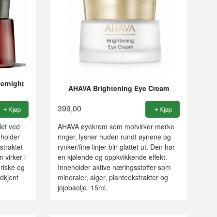
ernight
AHAVA Brightening Eye Cream
399,00
Kjøp
Kjøp
let ved
AHAVA øyekrem som motvirker mørke
eholder
ringer, lysner huden rundt øynene og
straktet
rynker/fine linjer blir glattet ut. Den har
 virker i
en kjølende og oppkvikkende effekt.
riske og
Inneholder aktive næringsstoffer som
dkjent
mineraler, alger, planteekstrakter og
jojobaolje. 15ml.