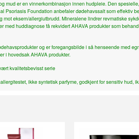
t og mud er en vinnerkombinasjon innen hudpleie. Den spesiel
ional Psoriasis Foundation anbefaler dødehavssalt som effektiv 
g mot eksem/allergiutbrudd. Mineralene lindrer revmatiske sy
nter med huddiagnose få rekvidert AHAVA produkter som behandli
 dødehavsprodukter og er foregangsbilde i så henseende med egn
ker i hovedsak AHAVA produkter.
ært kvalitetsbevisst serie
lergitestet, ikke syntetisk parfyme, godkjent for sensitiv hud, ik