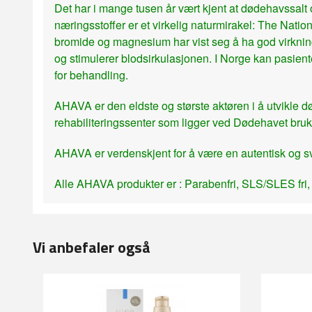
Det har i mange tusen år vært kjent at dødehavssal
næringsstoffer er et virkelig naturmirakel: The Nat
bromide og magnesium har vist seg å ha god virknin
og stimulerer blodsirkulasjonen. I Norge kan pasie
for behandling.
AHAVA er den eldste og største aktøren i å utvikle
rehabiliteringssenter som ligger ved Dødehavet bru
AHAVA er verdenskjent for å være en autentisk og sv
Alle AHAVA produkter er : Parabenfri, SLS/SLES fri, al
Vi anbefaler også