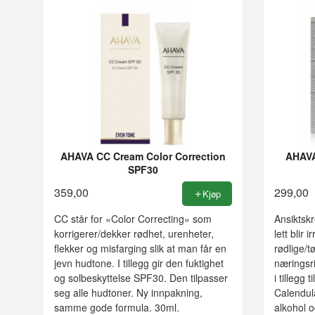
AHAVA CC Cream Color Correction
AHAVA
SPF30
359,00
299,00
Kjøp
CC står for «Color Correcting» som
Ansiktsk
korrigerer/dekker rødhet, urenheter,
lett blir 
flekker og misfarging slik at man får en
rødlige/tø
jevn hudtone. I tillegg gir den fuktighet
næringsr
og solbeskyttelse SPF30. Den tilpasser
i tillegg 
seg alle hudtoner. Ny innpakning,
Calendul
samme gode formula. 30ml.
alkohol 