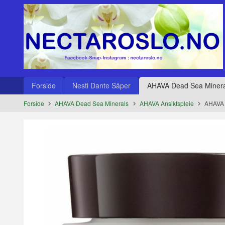
Gå
Lukk
til
innholdet
Produkter
Forside
Nesti Dante Såper
AHAVA Dead Sea Minera
Forside
AHAVA Dead Sea Minerals
AHAVA Ansiktspleie
AHAVA D