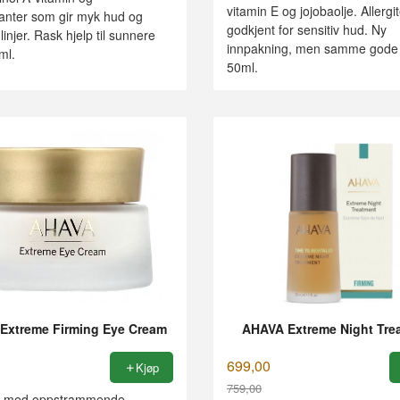
vitamin E og jojobaolje. Allergi
danter som gir myk hud og
godkjent for sensitiv hud. Ny
linjer. Rask hjelp til sunnere
innpakning, men samme gode 
ml.
50ml.
Extreme Firming Eye Cream
AHAVA Extreme Night Tre
699,00
Kjøp
759,00
 med oppstrammende