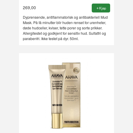
269,00
Kjøp
Dyprensende, antiflammatorisk og antibakteriell Mud
Mask. På få minutter blir huden renset for urenheter,
døde hudceller, kviser, tette porer og sorte prikker.
Allergitestet og godkjent for sensitiv hud. Sulfatfri og
parabenfri. Ikke testet på dyr. 50ml.