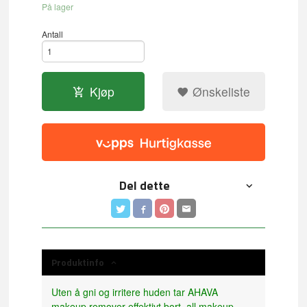
På lager
Antall
Kjøp
Ønskeliste
Del dette
Produktinfo
Uten å gni og irritere huden tar AHAVA
makeup remover effektivt bort all makeup,