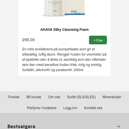
AHAVA Silky Cleansing Foam
299,00
Kjøp
En mild ansiktsrens på pumpeflaske som gir et
silkeaktig, luftig skum. Rengjør huden for urenheter på
et øyeblikk uten å tørke ut, samtidig som den etterlater
selv den mest sensitive huden frisk, rolig og smidig.
Sulfatfri, alkoholfri og parabenfri. 200ml
Forside
Bli kunde
Om oss
Sulfat (SLS/SLES)
Mineraloljer
Parfyme i hudpleie
Logg inn
Kontakt oss
Bestselgere