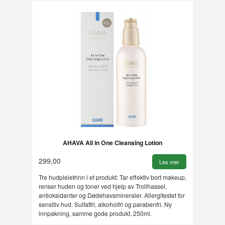
AHAVA All in One Cleansing Lotion
299,00
Les mer
Tre hudpleietrinn i et produkt: Tar effektiv bort makeup,
renser huden og toner ved hjelp av Trollhassel,
antioksidanter og Dødehavsmineraler. Allergitestet for
sensitiv hud. Sulfatfri, alkoholfri og parabenfri. Ny
innpakning, samme gode produkt. 250ml.