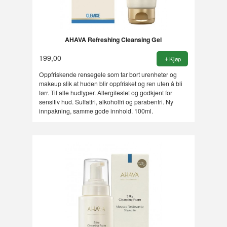
AHAVA Refreshing Cleansing Gel
199,00
Kjøp
Oppfriskende rensegele som tar bort urenheter og
makeup slik at huden blir oppfrisket og ren uten å bli
tørr. Til alle hudtyper. Allergitestet og godkjent for
sensitiv hud. Sulfatfri, alkoholfri og parabenfri. Ny
innpakning, samme gode innhold. 100ml.