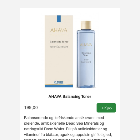
AHAVA Balancing Toner
199,00
Kjøp
Balanserende og forfriskende ansiktsvann med
pleiende, antibakterielle Dead Sea MInerals og
næringsrikt Rose Water. Rik på antioksidanter og
vitaminer fra blåbær, agurk og appelsin gir flott glød,
jevnere hudtone og minimerer porer. Allergitestet.