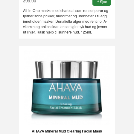
399,00
Kjøp
All-in-One maske med charcoal som renser porer og
fjerner sorte prikker, hudormer og urenheter. I tillegg
inneholder masken Dunaliella alger med rentinol A-
vitamin og antioksidanter som gir myk hud og jevner
ut linjer. Rask hjelp til sunnere hud. 125ml.
AHAVA Mineral Mud Clearing Facial Mask