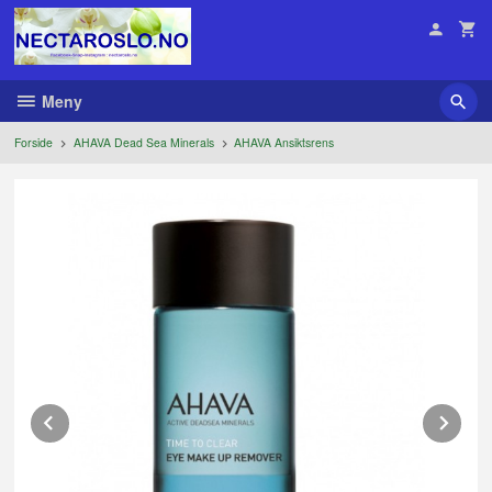
Gå
til
innholdet
Meny
Forside
AHAVA Dead Sea Minerals
AHAVA Ansiktsrens
Prev
Ne