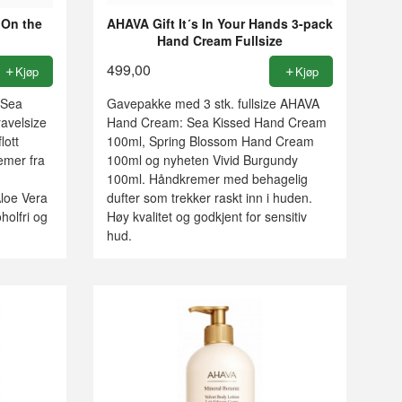
«On the
AHAVA Gift It´s In Your Hands 3-pack
Hand Cream Fullsize
499,00
Kjøp
Kjøp
 Sea
Gavepakke med 3 stk. fullsize AHAVA
avelsize
Hand Cream: Sea Kissed Hand Cream
lott
100ml, Spring Blossom Hand Cream
emer fra
100ml og nyheten Vivid Burgundy
100ml. Håndkremer med behagelig
Aloe Vera
dufter som trekker raskt inn i huden.
holfri og
Høy kvalitet og godkjent for sensitiv
hud.