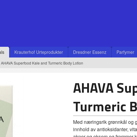
ls
Krauterhof Urteprodukter
Dresdner Essenz
Parfymer
AHAVA Superfood Kale and Turmeric Body Lotion
AHAVA Sup
Turmeric B
Med næringsrik grønnkål og 
innhold av antioksidanter, vi
akner og eksem og fremmer k