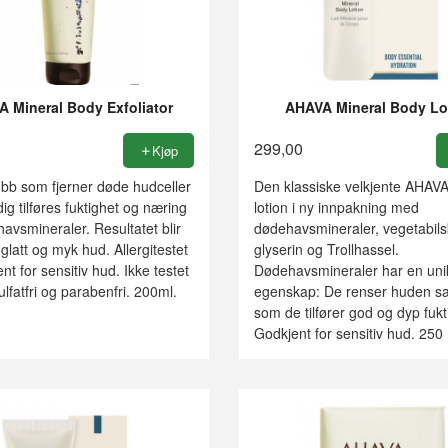
 Mineral Body Exfoliator
AHAVA Mineral Body Lo
299,00
Kjøp
bb som fjerner døde hudceller
Den klassiske velkjente AHAV
ig tilføres fuktighet og næring
lotion i ny innpakning med
avsmineraler. Resultatet blir
dødehavsmineraler, vegetabils
glatt og myk hud. Allergitestet
glyserin og Trollhassel.
nt for sensitiv hud. Ikke testet
Dødehavsmineraler har en uni
ulfatfri og parabenfri. 200ml.
egenskap: De renser huden sa
som de tilfører god og dyp fukt
Godkjent for sensitiv hud. 250 