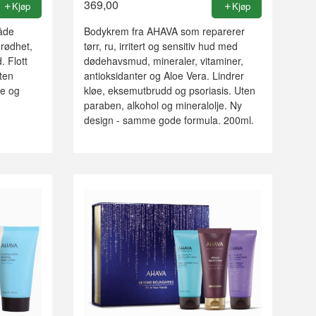
369,00
Kjøp
Kjøp
åde
Bodykrem fra AHAVA som reparerer
 rødhet,
tørr, ru, irritert og sensitiv hud med
. Flott
dødehavsmud, mineraler, vitaminer,
Uten
antioksidanter og Aloe Vera. Lindrer
je og
kløe, eksemutbrudd og psoriasis. Uten
g
paraben, alkohol og mineralolje. Ny
design - samme gode formula. 200ml.