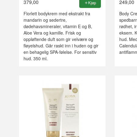
379,00
249,00
Kjøp
Florlett bodykrem med ekstrakt fra
Body Cre
mandarin og sedertre,
spedbarn
dødehavsmineraler, vitamin E og B,
rødhet, i
Aloe Vera og kamille. Frisk og
eksem. Kli
oppløftende duft som gir velvære og
hud. Med
fløyelshud. Går raskt inn i huden og gir
Calendula
en behagelig SPA-følelse. For sensitiv
antiflam
hud. 350 ml.