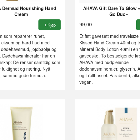
 Dermud Nourishing Hand
AHAVA Gift Dare To Glow 
Cream
Go Duo»
99,00
Kjøp
 som reparerer ruhet,
Et fint gavesett med travelsize
, eksem og hard hud med
Kissed Hand Cream 40ml og tr
dødehavsmud, jojobaolje og
Mineral Body Lotion 40ml i en f
r. Dødehavsmineraler har en
gaveeske. To bestselgende kr
nskap: De renser samtidig som
AHAVA med hudpleiende
er fuktighet og næring. Nytt
dødehavsmineraler, glyserin, 
, samme gode formula.
og Trollhassel. Parabenfri, alko
vegan.