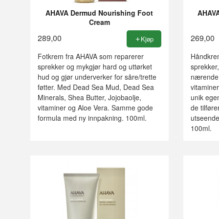
AHAVA Dermud Nourishing Foot
AHAVA
Cream
289,00
269,00
Kjøp
Fotkrem fra AHAVA som reparerer
Håndkrem
sprekker og mykgjør hard og uttørket
sprekker
hud og gjør underverker for såre/trette
nærende 
føtter. Med Dead Sea Mud, Dead Sea
vitamine
Minerals, Shea Butter, Jojobaolje,
unik ege
vitaminer og Aloe Vera. Samme gode
de tilfør
formula med ny innpakning. 100ml.
utseende
100ml.