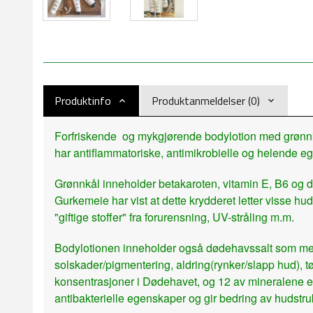
Produktinfo
Produktanmeldelser (0)
Forfriskende og mykgjørende bodylotion med grønnkå
har antiflammatoriske, antimikrobielle og helende 
Grønnkål inneholder betakaroten, vitamin E, B6 og d
Gurkemeie har vist at dette krydderet letter visse h
"giftige stoffer" fra forurensning, UV-stråling m.m.
Bodylotionen inneholder også dødehavssalt som med 2
solskader/pigmentering, aldring(rynker/slapp hud), 
konsentrasjoner i Dødehavet, og 12 av mineralene er
antibakterielle egenskaper og gir bedring av hudstruk