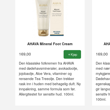
AHAVA Mineral Foot Cream
AHA
169,00
169,00
Kjøp
Den klassiske fotkremen fra AHAVA
Den klas
med dødehavsmineraler, avokadoolje,
med nære
jojobaolje, Aloe Vera, vitaminer og
mykgjøren
rensende Tea Treeolje. Den trekker
Dødehavs
rask inn i huden med behagelig duft. Ny
egenskap
innpakning, samme formula som før.
gir langv
Allergitestet for sensitiv hud. 100ml.
sensitiv 
100ml.