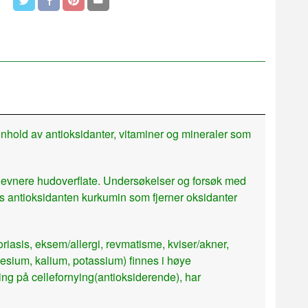
hold av antioksidanter, vitaminer og mineraler som
r jevnere hudoverflate. Undersøkelser og forsøk med
des antioksidanten kurkumin som fjerner oksidanter
iasis, eksem/allergi, revmatisme, kviser/akner,
esium, kalium, potassium) finnes i høye
ng på cellefornying(antioksiderende), har