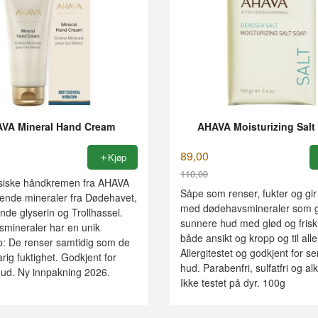
VA Mineral Hand Cream
AHAVA Moisturizing Salt
89,00
Kjøp
110,00
siske håndkremen fra AHAVA
Rabatt
Såpe som renser, fukter og gi
nde mineraler fra Dødehavet,
med dødehavsmineraler som g
de glyserin og Trollhassel.
sunnere hud med glød og friskh
mineraler har en unik
både ansikt og kropp og til alle
: De renser samtidig som de
Allergitestet og godkjent for se
arig fuktighet. Godkjent for
hud. Parabenfri, sulfatfri og alk
hud. Ny innpakning 2026.
Ikke testet på dyr. 100g