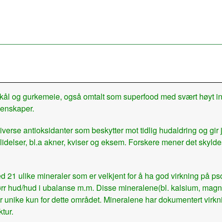
l og gurkemeie, også omtalt som superfood med svært høyt inn
egenskaper.
iverse antioksidanter som beskytter mot tidlig hudaldring og gi
udlidelser, bl.a akner, kviser og eksem. Forskere mener det skyl
1 ulike mineraler som er velkjent for å ha god virkning på psor
tørr hud/hud i ubalanse m.m. Disse mineralene(bl. kalsium, magn
 unike kun for dette området. Mineralene har dokumentert virkni
tur.