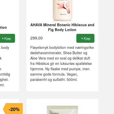
AHAVA Mineral Botanic Hibiscus and
tion
Fig Body Lotion
299,00
Kjøp
Kjøp
A body
Fløyelsmyk bodylotion med næringsrike
dødehavsmineraler, Shea Butter og
k
Aloe Vera med en sval og delikat duft
fra Hibiskus gir en luksuriøs spafølelse
k
hjemme. Ny flaske med pumpe, men
mtidig
samme gode formula. Vegan,
ighet.
parabenfri og sulfatfri. 500ml.
ml.
-20%