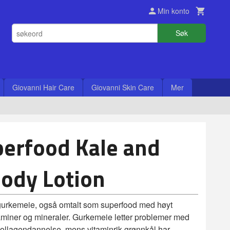
Min konto
Søk
Giovanni Hair Care
Giovanni Skin Care
Mer
erfood Kale and
ody Lotion
gurkemeie, også omtalt som superfood med høyt
taminer og mineraler. Gurkemeie letter problemer med
ollagendannelse, mens vitaminrik grønnkål har