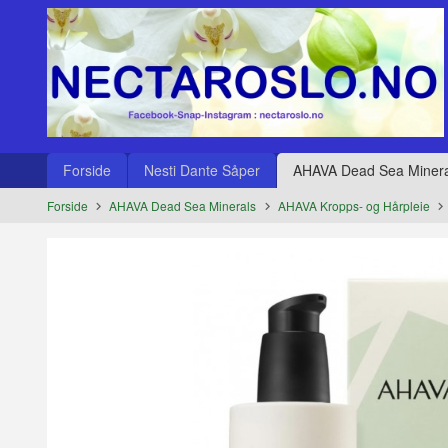
Gå
Lukk
til
innholdet
Produkter
Forside
Nesti Dante Såper
AHAVA Dead Sea Minera
Forside
AHAVA Dead Sea Minerals
AHAVA Kropps- og Hårpleie