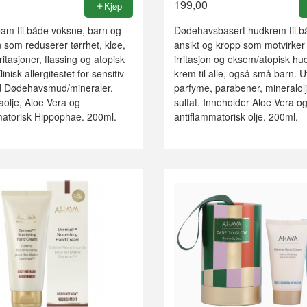
199,00
Kjøp
am til både voksne, barn og
Dødehavsbasert hudkrem til b
 som reduserer tørrhet, kløe,
ansikt og kropp som motvirker
rritasjoner, flassing og atopisk
irritasjon og eksem/atopisk hud
nisk allergitestet for sensitiv
krem til alle, også små barn. 
 Dødehavsmud/mineraler,
parfyme, parabener, mineralol
olje, Aloe Vera og
sulfat. Inneholder Aloe Vera o
matorisk Hippophae. 200ml.
antiflammatorisk olje. 200ml.