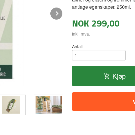
antiage egenskaper. 250ml.
Next
NOK
299,00
inkl. mva.
Antall
Kjøp