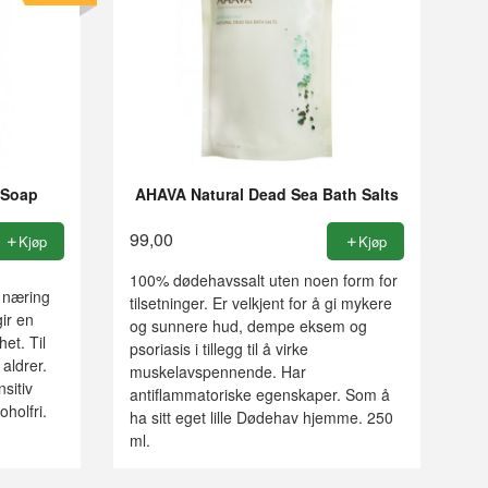
 Soap
AHAVA Natural Dead Sea Bath Salts
99,00
Kjøp
Kjøp
100% dødehavssalt uten noen form for
r næring
tilsetninger. Er velkjent for å gi mykere
ir en
og sunnere hud, dempe eksem og
et. Til
psoriasis i tillegg til å virke
 aldrer.
muskelavspennende. Har
nsitiv
antiflammatoriske egenskaper. Som å
oholfri.
ha sitt eget lille Dødehav hjemme. 250
ml.