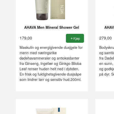
AHAVA Men Mineral Shower Gel
AHAVA
179,00
279,00
Kjøp
Maskulin og energigivende dusjgele for
Bodyskru
menn med næringsrike
og samtid
dødehavsmineraler og antioksidanter
fra Dødeh
fra Ginseng, Ingefær og Ginkgo Biloba
en sunn, 
Leaf renser huden helt ned i dybden.
og godkje
En frisk og fuktighetsgivende dusjsåpe
på dyr. S
som lindrer tørr og sensitiv hud.200ml.