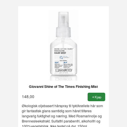
Giovanni Shine of The Times Finishing Mist
148,00
Kjøp
Økologisk oljebasert hårspray til tykt/krøllete hår som
gir fantastisk glans samtidig som håret tilføres
langvarig fuktighet og næring. Med Rosmarinolje og
Brennesleekstrakt. Sulfatfri parabenfri, alkoholfri og
100%vegetabilsk. Ikke testet på dyr. 150ml.