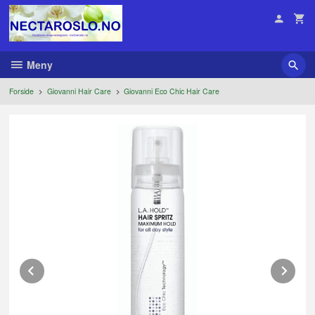
Gå
til
innholdet
Meny
Forside
Giovanni Hair Care
Giovanni Eco Chic Hair Care
Prev
Ne