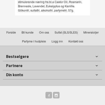
stimulerende næring fra bl.a Castor Oil, Rosmarin,
Brennesle, Lavendel, Eukalyptus og Kamille.
Silikonfri, sulfatfri, alkoholfri, parfymefri. 57g.
Forside
Bli kunde
Om oss
Sulfat (SLS/SLES)
Mineraloljer
Parfyme i hudpleie
Logg inn
Kontakt oss
Bestselgere
Partnere
Din konto