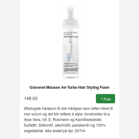
Giovanni Mousse Air-Turbo Hair Styling Foam
148,00
Kjøp
Økologisk hårskum til alle hårtyper som løfter håret til
mer volum og det blir lettere å style. Inneholder bl.a
Aloe Vera, Vit. E, Rosmarin og Kamilleekstrakt.
Sulfatfri, Silikonfri, alkoholfri, parabenfri og 100%
vegetabilsk. Ikke testet på dyr. 207ml