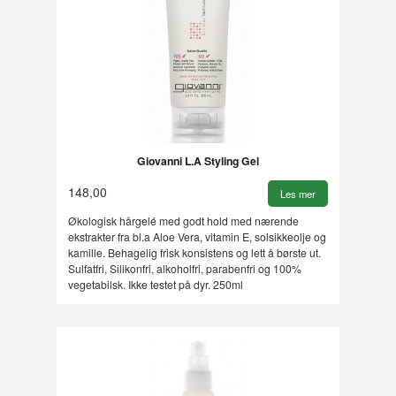
Giovanni L.A Styling Gel
148,00
Les mer
Økologisk hårgelé med godt hold med nærende
ekstrakter fra bl.a Aloe Vera, vitamin E, solsikkeolje og
kamille. Behagelig frisk konsistens og lett å børste ut.
Sulfatfri, Silikonfri, alkoholfri, parabenfri og 100%
vegetabilsk. Ikke testet på dyr. 250ml