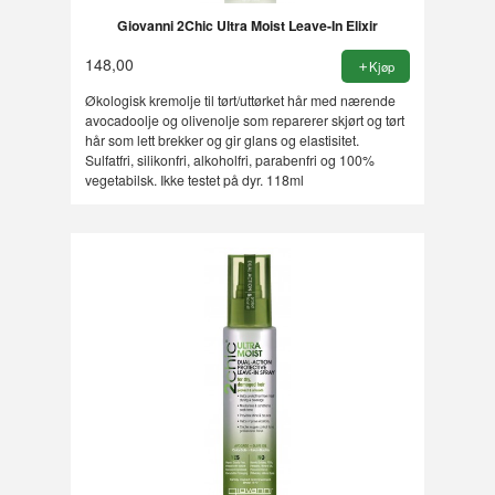
Giovanni 2Chic Ultra Moist Leave-In Elixir
148,00
Kjøp
Økologisk kremolje til tørt/uttørket hår med nærende
avocadoolje og olivenolje som reparerer skjørt og tørt
hår som lett brekker og gir glans og elastisitet.
Sulfatfri, silikonfri, alkoholfri, parabenfri og 100%
vegetabilsk. Ikke testet på dyr. 118ml