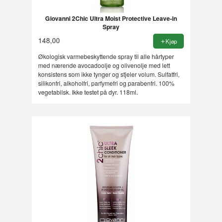
Giovanni 2Chic Ultra Moist Protective Leave-in
Spray
148,00
Kjøp
Økologisk varmebeskyttende spray til alle hårtyper
med nærende avocadoolje og olivenolje med lett
konsistens som ikke tynger og stjeler volum. Sulfatfri,
silikonfri, alkoholfri, parfymefri og parabenfri. 100%
vegetabilsk. Ikke testet på dyr. 118ml.