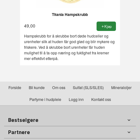
Titania Hampskrubb
49,00
Kjøp
Hampskrubb for å skrubbe bort døde hudceller og
urenheter slik at huden får god glød og blir mykere og
friskere. Ved å skrubbe bort urenheter får huden
mulighet til å ta opp næring og fuktighet fra kremer
mer effektivt etterpå.
Forside
Bli kunde
Om oss
Sulfat (SLS/SLES)
Mineraloljer
Parfyme i hudpleie
Logg inn
Kontakt oss
Bestselgere
Partnere