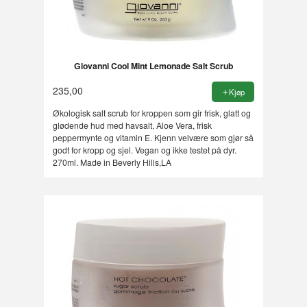
Giovanni Cool Mint Lemonade Salt Scrub
235,00
Kjøp
Økologisk salt scrub for kroppen som gir frisk, glatt og
glødende hud med havsalt, Aloe Vera, frisk
peppermynte og vitamin E. Kjenn velvære som gjør så
godt for kropp og sjel. Vegan og ikke testet på dyr.
270ml. Made in Beverly Hills,LA