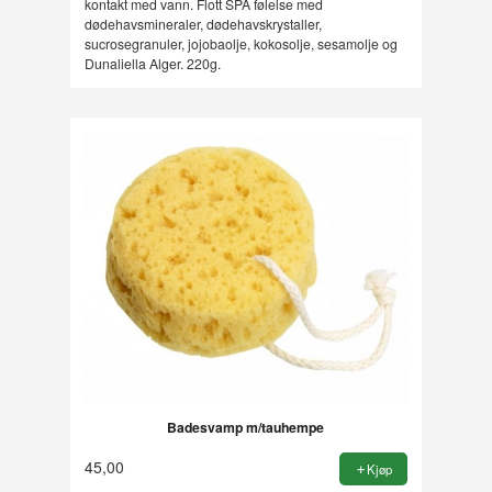
kontakt med vann. Flott SPA følelse med
dødehavsmineraler, dødehavskrystaller,
sucrosegranuler, jojobaolje, kokosolje, sesamolje og
Dunaliella Alger. 220g.
Badesvamp m/tauhempe
45,00
Kjøp