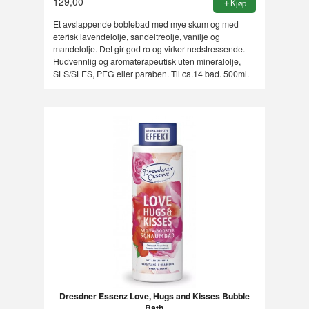
129,00
Kjøp
Et avslappende boblebad med mye skum og med
eterisk lavendelolje, sandeltreolje, vanilje og
mandelolje. Det gir god ro og virker nedstressende.
Hudvennlig og aromaterapeutisk uten mineralolje,
SLS/SLES, PEG eller paraben. Til ca.14 bad. 500ml.
Dresdner Essenz Love, Hugs and Kisses Bubble
Bath