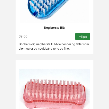
Neglbørste Blå
39,00
Kjøp
Dobbeltsidig neglbørste til både hender og føtter som
gjør negler og neglebånd rene og fine.