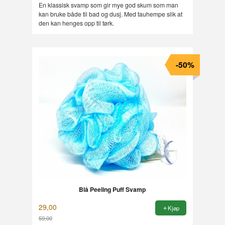
En klassisk svamp som gir mye god skum som man
kan bruke både til bad og dusj. Med tauhempe slik at
den kan henges opp til tørk.
-50%
Blå Peeling Puff Svamp
29,00
Kjøp
59,00