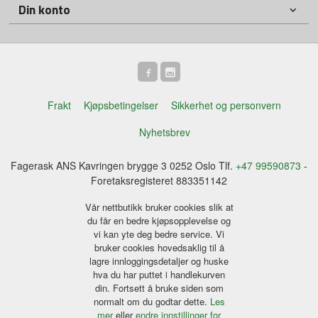
Din konto
Frakt
Kjøpsbetingelser
Sikkerhet og personvern
Nyhetsbrev
Fagerask ANS Kavringen brygge 3 0252 Oslo Tlf.
+47 99590873
-
Foretaksregisteret 883351142
Vår nettbutikk bruker cookies slik at
du får en bedre kjøpsopplevelse og
vi kan yte deg bedre service. Vi
bruker cookies hovedsaklig til å
lagre innloggingsdetaljer og huske
hva du har puttet i handlekurven
din. Fortsett å bruke siden som
normalt om du godtar dette.
Les
mer
eller
endre innstillinger for