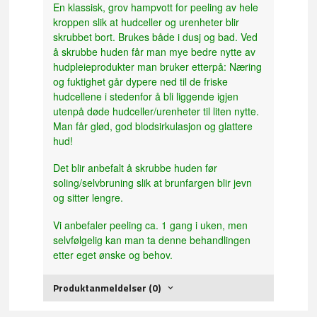
En klassisk, grov hampvott for peeling av hele
kroppen slik at hudceller og urenheter blir
skrubbet bort. Brukes både i dusj og bad. Ved
å skrubbe huden får man mye bedre nytte av
hudpleieprodukter man bruker etterpå: Næring
og fuktighet går dypere ned til de friske
hudcellene i stedenfor å bli liggende igjen
utenpå døde hudceller/urenheter til liten nytte.
Man får glød, god blodsirkulasjon og glattere
hud!
Det blir anbefalt å skrubbe huden før
soling/selvbruning slik at brunfargen blir jevn
og sitter lengre.
Vi anbefaler peeling ca. 1 gang i uken, men
selvfølgelig kan man ta denne behandlingen
etter eget ønske og behov.
Produktanmeldelser (0)