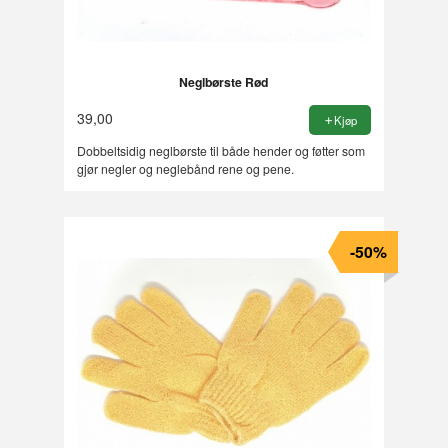
Neglbørste Rød
39,00
Kjøp
Dobbeltsidig neglbørste til både hender og føtter som
gjør negler og neglebånd rene og pene.
-50%