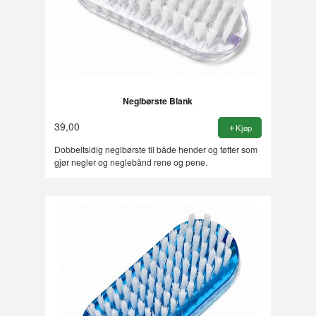
Neglbørste Blank
39,00
Kjøp
Dobbeltsidig neglbørste til både hender og føtter som
gjør negler og neglebånd rene og pene.