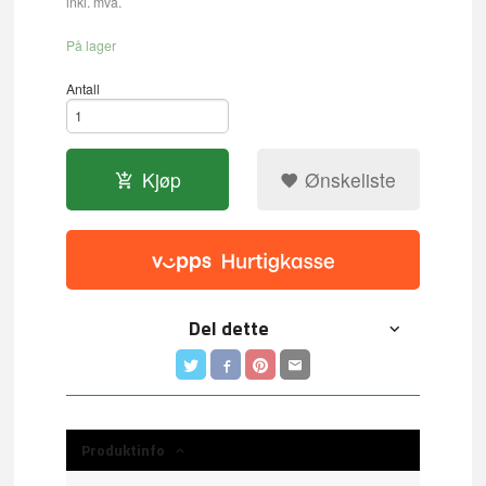
inkl. mva.
På lager
Antall
Kjøp
Ønskeliste
Del dette
Produktinfo