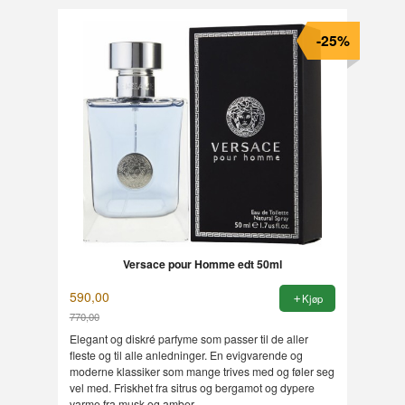
-25%
Versace pour Homme edt 50ml
590,00
Kjøp
770,00
Rabatt
Elegant og diskré parfyme som passer til de aller
fleste og til alle anledninger. En evigvarende og
moderne klassiker som mange trives med og føler seg
vel med. Friskhet fra sitrus og bergamot og dypere
varme fra musk og amber.