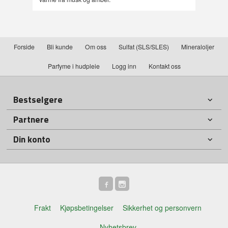
Forside
Bli kunde
Om oss
Sulfat (SLS/SLES)
Mineraloljer
Parfyme i hudpleie
Logg inn
Kontakt oss
Bestselgere
Partnere
Din konto
Frakt
Kjøpsbetingelser
Sikkerhet og personvern
Nyhetsbrev