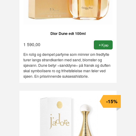
Dior Dune edt 100ml
1 590,00
Kjøp
En rolig og dempet parfyme som mimrer om fredfylte
turer langs strandkanten med sand, blomster og
sjøvann. Dune betyr «sanddyne» på fransk og duften
skal symbolisere ro og frihetsfølelse man føler ved
sjøen. En prisvinnende suksesshistorie.
-15%