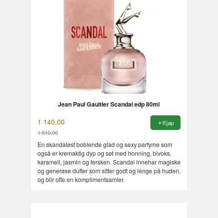
Jean Paul Gaultier Scandal edp 80ml
1 140,00
Kjøp
1 510,00
Rabatt
En skandaløst boblende glad og sexy parfyme som
også er kremaktig dyp og søt med honning, bivoks,
karamell, jasmin og fersken. Scandal innehar magiske
og generøse dufter som sitter godt og lenge på huden,
og blir ofte en komplimentsamler.