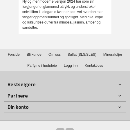
Ny og mer moderne versjon 2024 har som sin
forgjenger et glamorøst uttrykk og understreker
selvtilliten til elegante kvinner som vet hvordan man
fanger oppmerksomhet og spotlight. Med rike, dype
og luksuriøse dufter fra mimosa, jasmin, amber og
sandeltre.
Forside
Bli kunde
Om oss
Sulfat (SLS/SLES)
Mineraloljer
Parfyme i hudpleie
Logg inn
Kontakt oss
Bestselgere
Partnere
Din konto