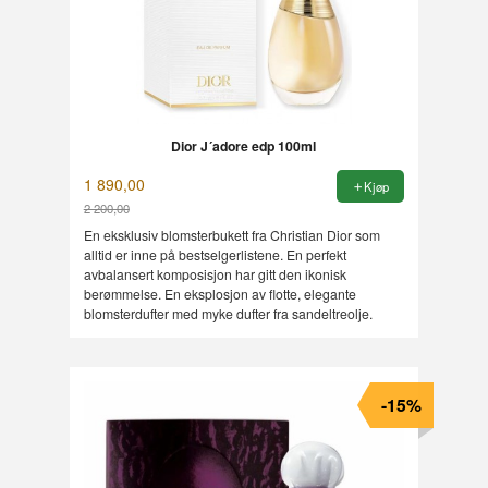
Dior J´adore edp 100ml
1 890,00
Kjøp
2 200,00
Rabatt
En eksklusiv blomsterbukett fra Christian Dior som
alltid er inne på bestselgerlistene. En perfekt
avbalansert komposisjon har gitt den ikonisk
berømmelse. En eksplosjon av flotte, elegante
blomsterdufter med myke dufter fra sandeltreolje.
-15%