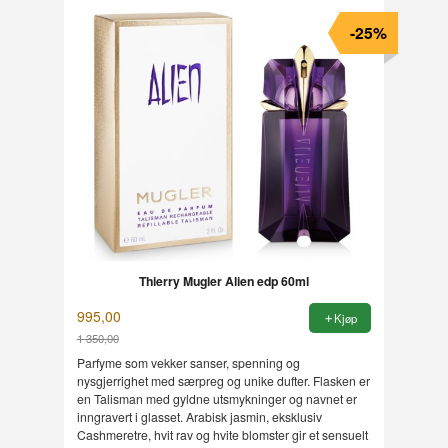
-25%
Thierry Mugler Alien edp 60ml
995,00
Kjøp
1 350,00
Rabatt
Parfyme som vekker sanser, spenning og
nysgjerrighet med særpreg og unike dufter. Flasken er
en Talisman med gyldne utsmykninger og navnet er
inngravert i glasset. Arabisk jasmin, eksklusiv
Cashmeretre, hvit rav og hvite blomster gir et sensuelt