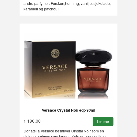
andre parfymer: Fersken,honning, vanilje, sjokolade,
karamell og patchouli.
Versace Crystal Noir edp 90ml
1 190,00
Les mer
Donatella Versace beskriver Crystal Noir som en
sjelden parfyme som fanger både det sensuelle og