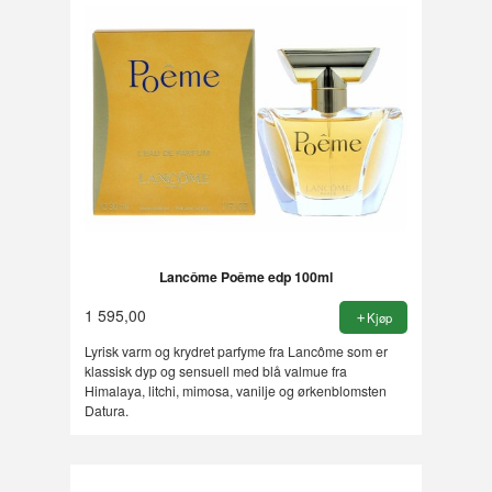
Lancôme Poême edp 100ml
1 595,00
Kjøp
Lyrisk varm og krydret parfyme fra Lancôme som er
klassisk dyp og sensuell med blå valmue fra
Himalaya, litchi, mimosa, vanilje og ørkenblomsten
Datura.