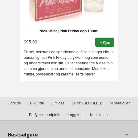
Nicki Minaj Pink Friday edp 100ml
695,00
Kjøp
En søt, sensuell og sprudlende duft som fanger Nickis
personlighet:«Pink Friday uttrykker meg som person
og understreker min stil. Det er spennende å vise min
stemme gjennom en annen dimensjon». Med lekne
frukter, boysenbær og karameliserte pærer.
Forside
Bli kunde
Om oss
Sulfat (SLS/SLES)
Mineraloljer
Parfyme i hudpleie
Logg inn
Kontakt oss
Bestselgere