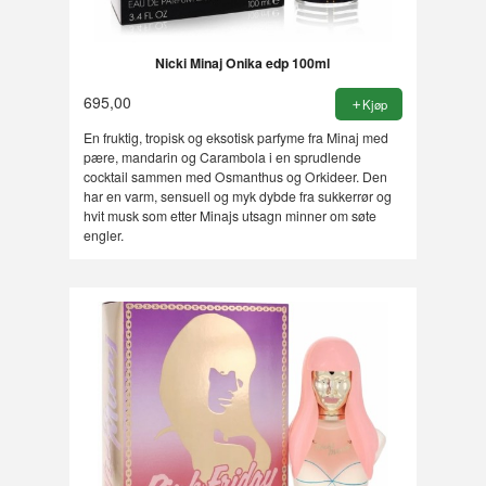
Nicki Minaj Onika edp 100ml
695,00
Kjøp
En fruktig, tropisk og eksotisk parfyme fra Minaj med
pære, mandarin og Carambola i en sprudlende
cocktail sammen med Osmanthus og Orkideer. Den
har en varm, sensuell og myk dybde fra sukkerrør og
hvit musk som etter Minajs utsagn minner om søte
engler.