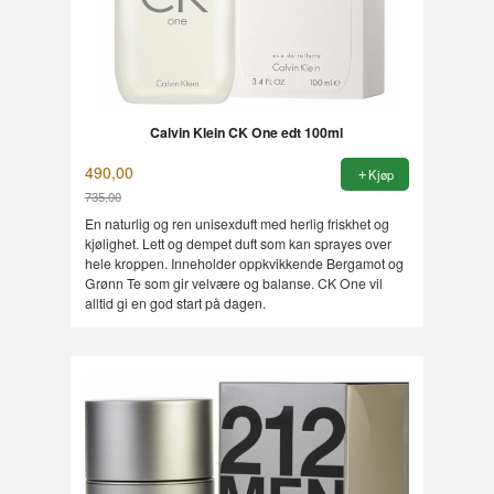
Calvin Klein CK One edt 100ml
490,00
Kjøp
735,00
Rabatt
En naturlig og ren unisexduft med herlig friskhet og
kjølighet. Lett og dempet duft som kan sprayes over
hele kroppen. Inneholder oppkvikkende Bergamot og
Grønn Te som gir velvære og balanse. CK One vil
alltid gi en god start på dagen.