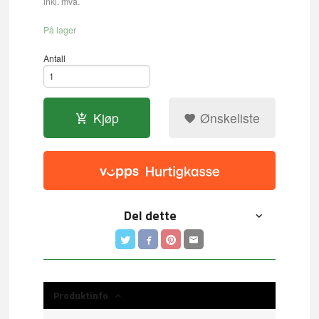
inkl. mva.
På lager
Antall
Kjøp
Ønskeliste
Del dette
Produktinfo