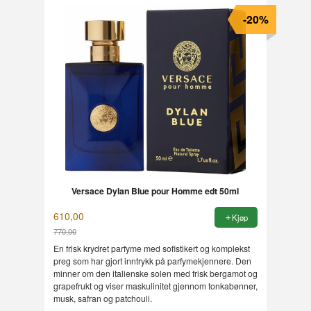
-20%
Versace Dylan Blue pour Homme edt 50ml
610,00
Kjøp
770,00
Rabatt
En frisk krydret parfyme med sofistikert og komplekst
preg som har gjort inntrykk på parfymekjennere. Den
minner om den italienske solen med frisk bergamot og
grapefrukt og viser maskulinitet gjennom tonkabønner,
musk, safran og patchouli.