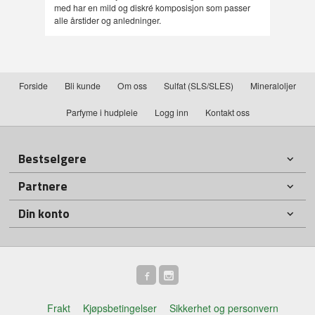
med har en mild og diskré komposisjon som passer
alle årstider og anledninger.
Forside
Bli kunde
Om oss
Sulfat (SLS/SLES)
Mineraloljer
Parfyme i hudpleie
Logg inn
Kontakt oss
Bestselgere
Partnere
Din konto
Frakt
Kjøpsbetingelser
Sikkerhet og personvern