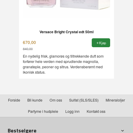
Versace Bright Crystal edt 50ml
670,00
Kjøp
840,00
Rabatt
En nydelig frisk, glamorøs og tiltrekkende duft som
forfører hele verden med sprudlende magnolia,
granateple, peoner og sitrus. Verdensberømt med
ikonisk status.
Forside
Bli kunde
Om oss
Sulfat (SLS/SLES)
Mineraloljer
Parfyme i hudpleie
Logg inn
Kontakt oss
Bestselgere