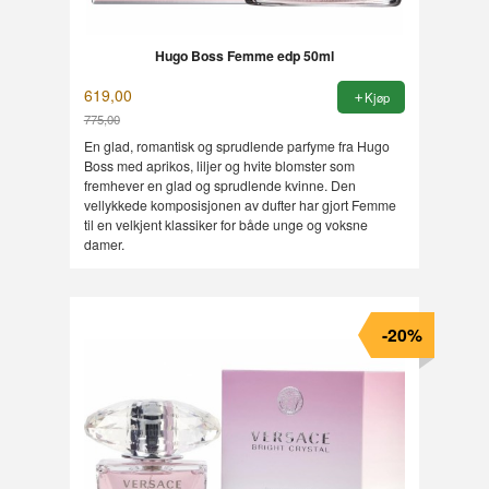
Hugo Boss Femme edp 50ml
619,00
Kjøp
775,00
Rabatt
En glad, romantisk og sprudlende parfyme fra Hugo
Boss med aprikos, liljer og hvite blomster som
fremhever en glad og sprudlende kvinne. Den
vellykkede komposisjonen av dufter har gjort Femme
til en velkjent klassiker for både unge og voksne
damer.
-20%