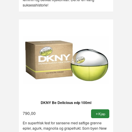
suksesshistorie!
DKNY Be Delicious edp 100ml
790,00
Kjøp
En superfrisk fest for sansene med saftige grønne
epler, agurk, magnolia og grapefrukt. Som byen New