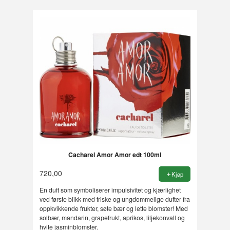
Cacharel Amor Amor edt 100ml
720,00
Kjøp
En duft som symboliserer impulsivitet og kjærlighet
ved første blikk med friske og ungdommelige dufter fra
oppkvikkende frukter, søte bær og lette blomster! Med
solbær, mandarin, grapefrukt, aprikos, liljekonvall og
hvite jasminblomster.