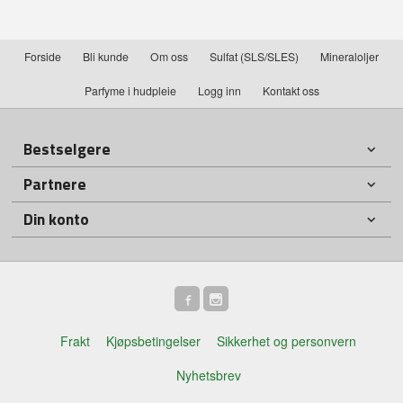
Forside
Bli kunde
Om oss
Sulfat (SLS/SLES)
Mineraloljer
Parfyme i hudpleie
Logg inn
Kontakt oss
Bestselgere
Partnere
Din konto
Frakt
Kjøpsbetingelser
Sikkerhet og personvern
Nyhetsbrev