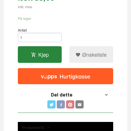
inkl. mva.
På lager
Antall
Kjøp
Ønskeliste
Del dette
Produktinfo