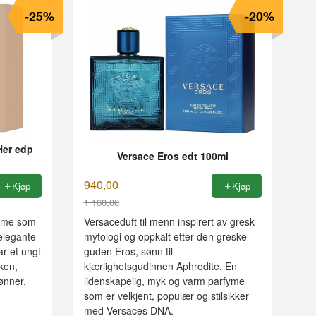
-25%
-20%
Her edp
Versace Eros edt 100ml
940,00
Kjøp
Kjøp
1 160,00
Rabatt
fyme som
Versaceduft til menn inspirert av gresk
 elegante
mytologi og oppkalt etter den greske
ar et ungt
guden Eros, sønn til
ken,
kjærlighetsgudinnen Aphrodite. En
ønner.
lidenskapelig, myk og varm parfyme
som er velkjent, populær og stilsikker
med Versaces DNA.