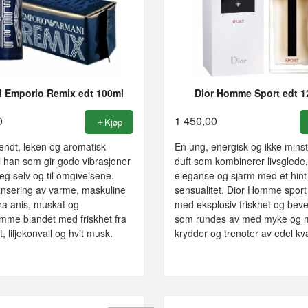
i Emporio Remix edt 100ml
Dior Homme Sport edt 1
0
1 450,00
Kjøp
endt, leken og aromatisk
En ung, energisk og ikke minst
l han som gir gode vibrasjoner
duft som kombinerer livsglede,
seg selv og til omgivelsene.
eleganse og sjarm med et hint
lansering av varme, maskuline
sensualitet. Dior Homme sport 
ra anis, muskat og
med eksplosiv friskhet og bev
me blandet med friskhet fra
som rundes av med myke og 
 liljekonvall og hvit musk.
krydder og trenoter av edel kval