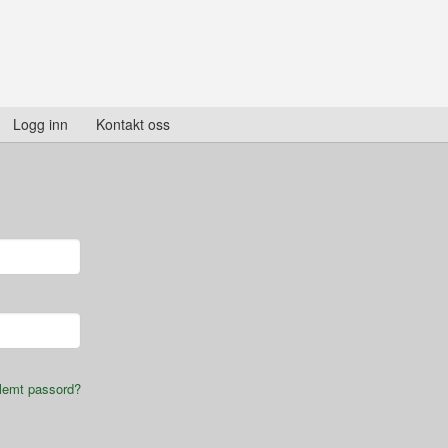
Logg inn
Kontakt oss
lemt passord?