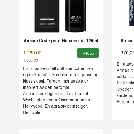
Armani Code pour Homme edt 125ml
Arman
1 280,00
1 370,0
Kjøp
1 660,00
En utadv
Rabatt
En tidløs sensuell duft som på en ren
Armani ti
og diskre måte kombinerer eleganse og
både til 
klassisk stil. Fargen midnattsblå er
Flott ba
inspirert av den berømte
krydder f
Armanismokingen brukt av Denzel
kardemom
Washington under Oscarsermonien i
Bergamot,
Hollywood. En attraktiv bestselger.
Refillable.