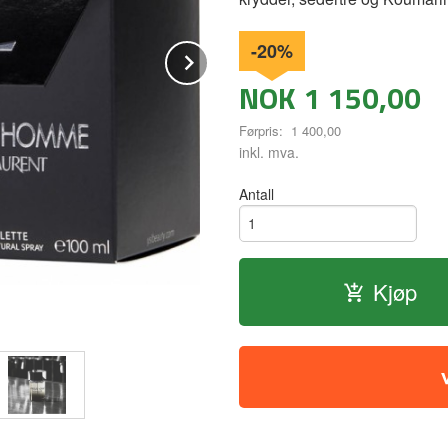
-20%
Next
NOK
1 150,00
Førpris:
1 400,00
Rabatt
inkl. mva.
Antall
Kjøp
Sjarmerende og tiltrekkende