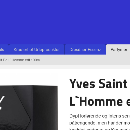
ls
Krauterhof Urteprodukter
Dresdner Essenz
Parfymer
uit De L`Homme edt 100ml
Yves Saint
L`Homme e
Dypt forførende og intens sen
påtrengende, men har derimot 
krydder, sedertre og Koumarin