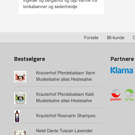
ingefær og bergamot og dyp varme fra
tonkabønner og sedertreolje.
Forside
Bli kunde
Bestselgere
Partnere
Krauterhof Pferdebalsam Varm
Muskelsalve alias Hestesalve
Krauterhof Pferdebalsam Kald
Muskelsalve alias Hestesalve
Krauterhof Rosmarin Shampoo
Nesti Dante Tuscan Lavender