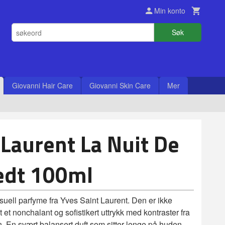
Min konto
Søk
Giovanni Hair Care
Giovanni Skin Care
Mer
 Laurent La Nuit De
dt 100ml
suell parfyme fra Yves Saint Laurent. Den er ikke
et nonchalant og sofistikert uttrykk med kontraster fra
. En svært balansert duft som sitter lenge på huden.