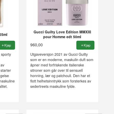
Gucci Guilty Love Edition MMXXI
25ml
pour Homme edt 50ml
960,00
Kjøp
Kjøp
 sporty
Utgaveversjon 2021 av Gucci Guilty
som er en moderne, maskulin duft som
 av
åpner med forfriskende italienske
starter
sitroner som går over til sensuell
egelse
honning, lær og patchouli. Den har et
maskuline
flott helhetsinntrykk som forsterkes av
itet.
sedertreets maskuline fylde.