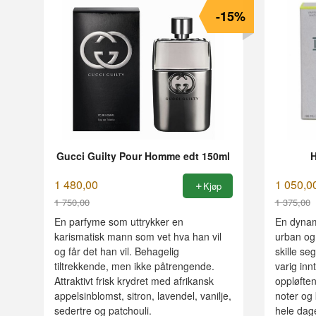
-15%
Gucci Guilty Pour Homme edt 150ml
H
1 480,00
1 050,0
Kjøp
1 750,00
1 375,00
Rabatt
Rabatt
En parfyme som uttrykker en
En dynam
karismatisk mann som vet hva han vil
urban og
og får det han vil. Behagelig
skille se
tiltrekkende, men ikke påtrengende.
varig inn
Attraktivt frisk krydret med afrikansk
oppløfte
appelsinblomst, sitron, lavendel, vanilje,
noter og 
sedertre og patchouli.
hele dage