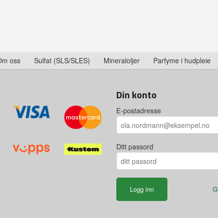
Om oss
Sulfat (SLS/SLES)
Mineraloljer
Parfyme i hudpleie
Din konto
E-postadresse
Ditt passord
G