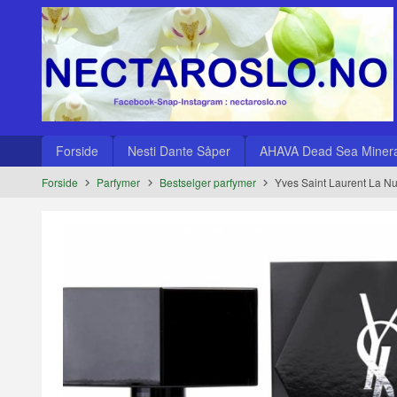
Gå
Lukk
til
innholdet
Produkter
Forside
Nesti Dante Såper
AHAVA Dead Sea Minera
Forside
Parfymer
Bestselger parfymer
Yves Saint Laurent La N