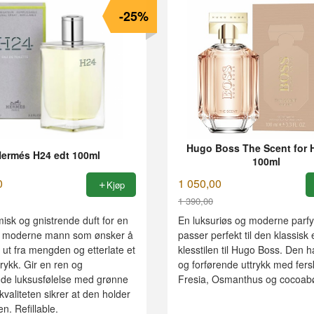
-25%
Hugo Boss The Scent for 
ermés H24 edt 100ml
100ml
0
1 050,00
Kjøp
1 390,00
Rabatt
isk og gnistrende duft for en
En luksuriøs og moderne par
 moderne mann som ønsker å
passer perfekt til den klassisk
g ut fra mengden og etterlate et
klesstilen til Hugo Boss. Den h
trykk. Gir en ren og
og forførende uttrykk med fers
nde luksusfølelse med grønne
Fresia, Osmanthus og cocoab
kvaliteten sikrer at den holder
n. Refillable.