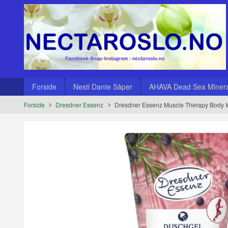
Gå
Lukk
til
innholdet
Produkter
Forside
Nesti Dante Såper
AHAVA Dead Sea Minera
Forside
Dresdner Essenz
Dresdner Essenz Muscle Therapy Body