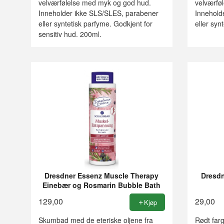
velværfølelse med myk og god hud.
velværfø
Inneholder ikke SLS/SLES, parabener
Innehold
eller syntetisk parfyme. Godkjent for
eller syn
sensitiv hud. 200ml.
Dresdner Essenz Muscle Therapy
Dresdn
Einebær og Rosmarin Bubble Bath
129,00
29,00
Kjøp
Skumbad med de eteriske oljene fra
Rødt far