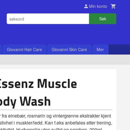
Min konto
Søk
Giovanni Hair Care
Giovanni Skin Care
Mer
Essenz Muscle
ody Wash
 fra einebær, rosmarin og vintergrønne ekstrakter kjent
tivhet i muskler/ledd. Kan f.eks anbefales etter trening,
aktivitet. Hudvennlig uten sulfat og paraben. 200ml.