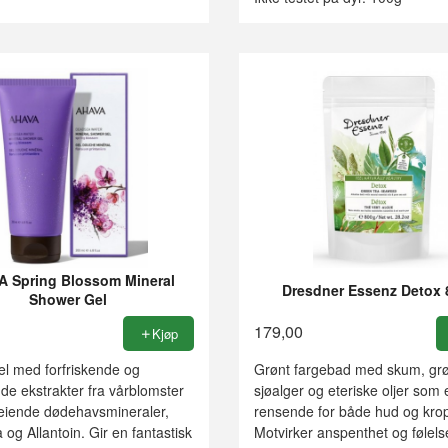
 Spring Blossom Mineral
Dresdner Essenz Detox
Shower Gel
179,00
Kjøp
l med forfriskende og
Grønt fargebad med skum, grø
de ekstrakter fra vårblomster
sjøalger og eteriske oljer som 
eiende dødehavsmineraler,
rensende for både hud og kro
 og Allantoin. Gir en fantastisk
Motvirker anspenthet og følels