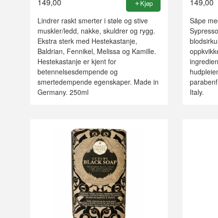
149,00
149,00
Kjøp
Lindrer raskt smerter i støle og stive
Såpe med
muskler/ledd, nakke, skuldrer og rygg.
Sypressol
Ekstra sterk med Hestekastanje,
blodsirku
Baldrian, Fennikel, Melissa og Kamille.
oppkvikk
Hestekastanje er kjent for
ingredien
betennelsesdempende og
hudpleien
smertedempende egenskaper. Made in
parabenf
Germany. 250ml
Italy.