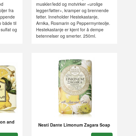
ed
muskler/ledd og motvirker «urolige
ljer fra
legger/føtter», kramper og brennende
lappende
føtter. Inneholder Hestekastanje,
 både til
Arnika, Rosmarin og Peppermynteolje.
sulfat og
Hestekastanje er kjent for å dempe
betennelser og smerter. 250ml.
mon and
Nesti Dante Limonum Zagara Soap