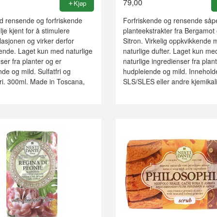
79,00
Kjøp
 rensende og forfriskende
Forfriskende og rensende så
je kjent for å stimulere
planteekstrakter fra Bergamot
lasjonen og virker derfor
Sitron. Virkelig oppkvikkende
ende. Laget kun med naturlige
naturlige dufter. Laget kun me
ser fra planter og er
naturlige ingredienser fra plan
de og mild. Sulfatfri og
hudpleiende og mild. Innehold
ri. 300ml. Made in Toscana,
SLS/SLES eller andre kjemikal