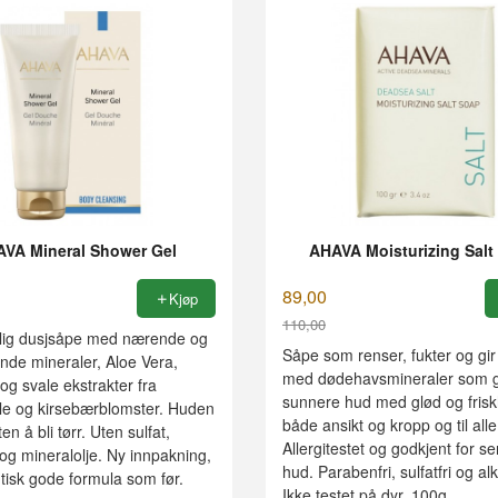
VA Mineral Shower Gel
AHAVA Moisturizing Salt
89,00
Kjøp
110,00
ig dusjsåpe med nærende og
Rabatt
Såpe som renser, fukter og gi
nde mineraler, Aloe Vera,
med dødehavsmineraler som g
 og svale ekstrakter fra
sunnere hud med glød og friskh
le og kirsebærblomster. Huden
både ansikt og kropp og til alle
ten å bli tørr. Uten sulfat,
Allergitestet og godkjent for se
og mineralolje. Ny innpakning,
hud. Parabenfri, sulfatfri og alk
tisk gode formula som før.
Ikke testet på dyr. 100g