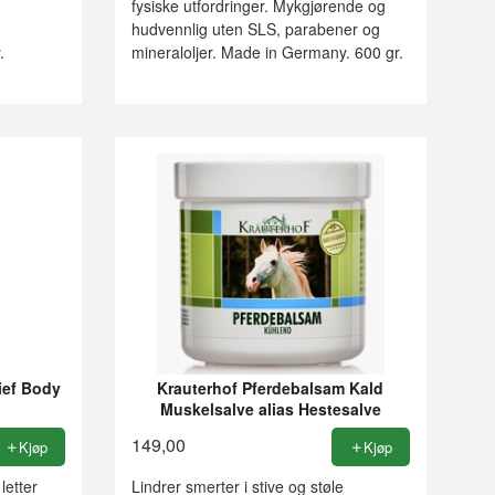
fysiske utfordringer. Mykgjørende og
g
hudvennlig uten SLS, parabener og
.
mineraloljer. Made in Germany. 600 gr.
ief Body
Krauterhof Pferdebalsam Kald
Muskelsalve alias Hestesalve
149,00
Kjøp
Kjøp
letter
Lindrer smerter i stive og støle