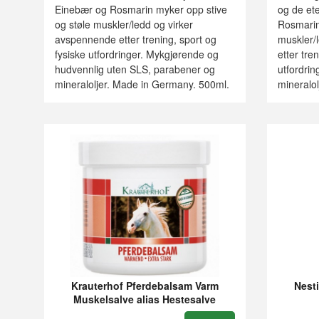
Einebær og Rosmarin myker opp stive
og de ete
og støle muskler/ledd og virker
Rosmarin
avspennende etter trening, sport og
muskler/
fysiske utfordringer. Mykgjørende og
etter tre
hudvennlig uten SLS, parabener og
utfordri
mineraloljer. Made in Germany. 500ml.
mineralo
Krauterhof Pferdebalsam Varm
Nest
Muskelsalve alias Hestesalve