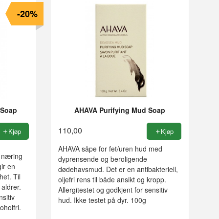
-20%
 Soap
AHAVA Purifying Mud Soap
110,00
Kjøp
Kjøp
AHAVA såpe for fet/uren hud med
r næring
dyprensende og beroligende
ir en
dødehavsmud. Det er en antibakteriell,
et. Til
oljefri rens til både ansikt og kropp.
 aldrer.
Allergitestet og godkjent for sensitiv
nsitiv
hud. Ikke testet på dyr. 100g
oholfri.