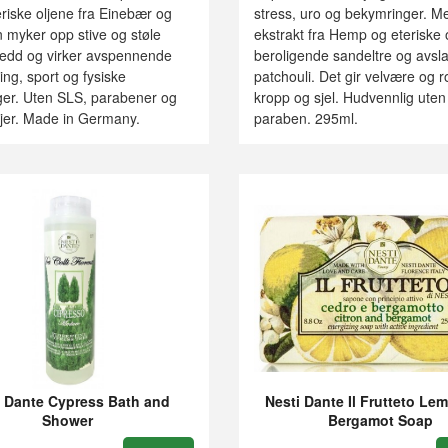
riske oljene fra Einebær og
stress, uro og bekymringer. M
 myker opp stive og støle
ekstrakt fra Hemp og eteriske o
ledd og virker avspennende
beroligende sandeltre og avs
ning, sport og fysiske
patchouli. Det gir velvære og ro
nger. Uten SLS, parabener og
kropp og sjel. Hudvennlig uten 
ljer. Made in Germany.
paraben. 295ml.
i Dante Cypress Bath and
Nesti Dante Il Frutteto Le
Shower
Bergamot Soap