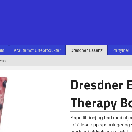
ls
Krauterhof Urteprodukter
Dresdner Essenz
Parfymer
 Wash
Dresdner 
Therapy B
Såpe til dusj og bad med oljer
for å løse opp spenninger og s
harde arbeidsøkter og fysisk 