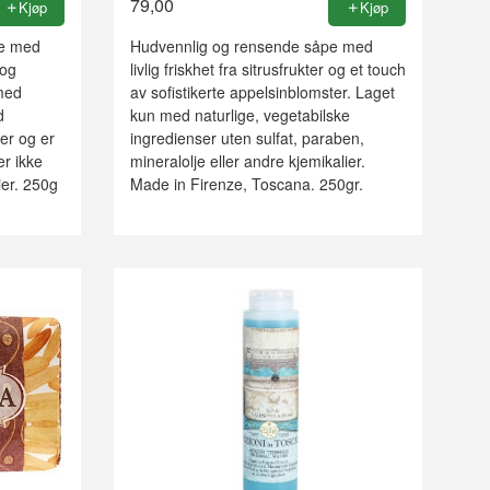
79,00
Kjøp
Kjøp
pe med
Hudvennlig og rensende såpe med
 og
livlig friskhet fra sitrusfrukter og et touch
 med
av sofistikerte appelsinblomster. Laget
d
kun med naturlige, vegetabilske
ter og er
ingredienser uten sulfat, paraben,
er ikke
mineralolje eller andre kjemikalier.
ier. 250g
Made in Firenze, Toscana. 250gr.