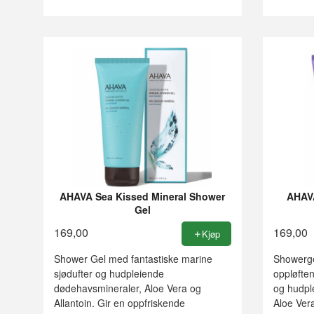
AHAVA Sea Kissed Mineral Shower
AHAVA
Gel
169,00
169,00
Kjøp
Shower Gel med fantastiske marine
Showerge
sjødufter og hudpleiende
oppløften
dødehavsmineraler, Aloe Vera og
og hudpl
Allantoin. Gir en oppfriskende
Aloe Vera