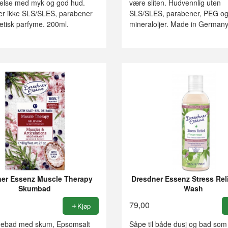
lelse med myk og god hud.
være sliten. Hudvennlig uten
er ikke SLS/SLES, parabener
SLS/SLES, parabener, PEG o
tetisk parfyme. 200ml.
mineraloljer. Made in Germany
er Essenz Muscle Therapy
Dresdner Essenz Stress Rel
Skumbad
Wash
79,00
Kjøp
gebad med skum, Epsomsalt
Såpe til både dusj og bad som 