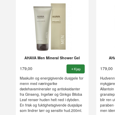
AHAVA Men Mineral Shower Gel
AHA
179,00
179,00
Kjøp
Maskulin og energigivende dusjgele for
Hudvennl
menn med næringsrike
mykgjøre
dødehavsmineraler og antioksidanter
Allantoin
fra Ginseng, Ingefær og Ginkgo Biloba
granatep
Leaf renser huden helt ned i dybden.
blir ren u
En frisk og fuktighetsgivende dusjsåpe
paraben 
som lindrer tørr og sensitiv hud.200ml.
men iden