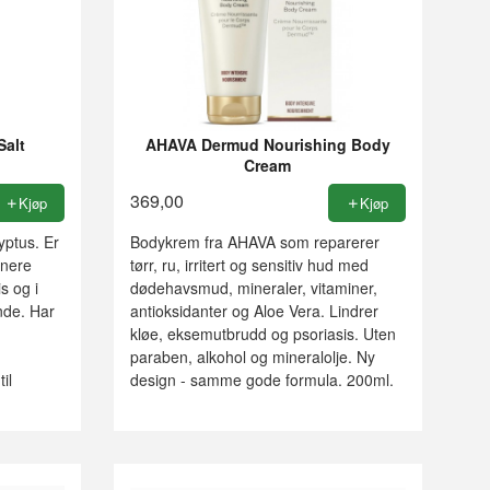
Salt
AHAVA Dermud Nourishing Body
Cream
369,00
Kjøp
Kjøp
ptus. Er
Bodykrem fra AHAVA som reparerer
nnere
tørr, ru, irritert og sensitiv hud med
s og i
dødehavsmud, mineraler, vitaminer,
nde. Har
antioksidanter og Aloe Vera. Lindrer
kløe, eksemutbrudd og psoriasis. Uten
paraben, alkohol og mineralolje. Ny
il
design - samme gode formula. 200ml.