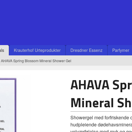
ls
Krauterhof Urteprodukter
Dresdner Essenz
Parfymer
AHAVA Spring Blossom Mineral Shower Gel
AHAVA Spr
Mineral S
Showergel med forfriskende o
hudpleiende dødehavsmineraler
velværfølelse med myk og go