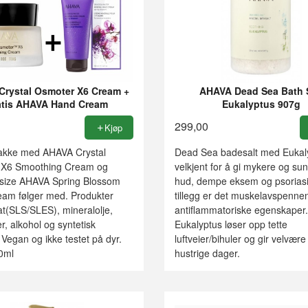
rystal Osmoter X6 Cream +
AHAVA Dead Sea Bath 
atis AHAVA Hand Cream
Eukalyptus 907g
299,00
Kjøp
akke med AHAVA Crystal
Dead Sea badesalt med Eukaly
 X6 Smoothing Cream og
velkjent for å gi mykere og su
llsize AHAVA Spring Blossom
hud, dempe eksem og psoriasi
am følger med. Produkter
tillegg er det muskelavspenne
at(SLS/SLES), mineralolje,
antiflammatoriske egenskaper.
, alkohol og syntetisk
Eukalyptus løser opp tette
Vegan og ikke testet på dyr.
luftveier/bihuler og gir velvære t
0ml
hustrige dager.