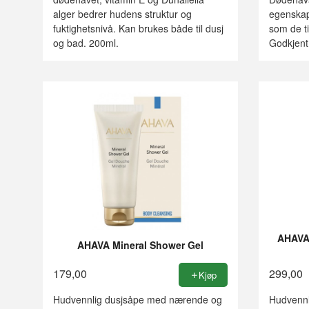
alger bedrer hudens struktur og
egenskap
fuktighetsnivå. Kan brukes både til dusj
som de ti
og bad. 200ml.
Godkjent 
AHAVA 
AHAVA Mineral Shower Gel
179,00
299,00
Kjøp
Hudvennlig dusjsåpe med nærende og
Hudvennl