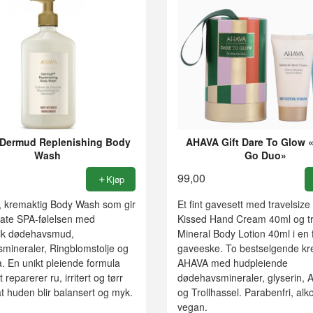
Dermud Replenishing Body
AHAVA Gift Dare To Glow 
Wash
Go Duo»
99,00
Kjøp
, kremaktig Body Wash som gir
Et fint gavesett med travelsize
mate SPA-følelsen med
Kissed Hand Cream 40ml og tr
ik dødehavsmud,
Mineral Body Lotion 40ml i en f
mineraler, Ringblomstolje og
gaveeske. To bestselgende kr
. En unikt pleiende formula
AHAVA med hudpleiende
reparerer ru, irritert og tørr
dødehavsmineraler, glyserin, 
at huden blir balansert og myk.
og Trollhassel. Parabenfri, alko
vegan.