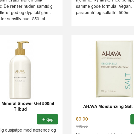
: De renser huden samtidig
samme gode formula. Vegan,
lfører god og dyp fuktighet.
parabenfri og sulfatfri. 500ml.
for sensitiv hud. 250 ml.
Mineral Shower Gel 500ml
AHAVA Moisturizing Salt
Tilbud
89,00
Kjøp
110,00
ig dusjsåpe med nærende og
Rabatt