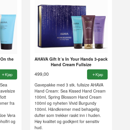
«On the
AHAVA Gift It´s In Your Hands 3-pack
Hand Cream Fullsize
499,00
Kjøp
Kjøp
 Sea
Gavepakke med 3 stk. fullsize AHAVA
avelsize
Hand Cream: Sea Kissed Hand Cream
lott
100ml, Spring Blossom Hand Cream
emer fra
100ml og nyheten Vivid Burgundy
100ml. Håndkremer med behagelig
Aloe Vera
dufter som trekker raskt inn i huden.
holfri og
Høy kvalitet og godkjent for sensitiv
hud.