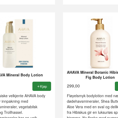
AHAVA Mineral Botanic Hibi
VA Mineral Body Lotion
Fig Body Lotion
299,00
Kjøp
siske velkjente AHAVA body
Fløyelsmyk bodylotion med næ
ny innpakning med
dødehavsmineraler, Shea Butt
mineraler, vegetabilsk
Aloe Vera med en sval og delik
og Trollhassel.
fra Hibiskus gir en luksuriøs sp
mineraler har en unik
hjemme. Ny flaske med pump