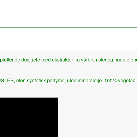
løftende dusjgele med ekstrakter fra vårblomster og hudpleien
LES, uten syntetisk parfyme, uten mineralolje. 100% vegetabilsk