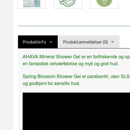
Produktinfo
Produktanmeldelser (0)
AHAVA Mineral Shower Gel er en forfriskende og opp
en fantastisk velværfølelse og myk og god hud.
Spring Blossom Shower Gel er parabenfri, uten SLS/S
og godkjent for sensitiv hud.