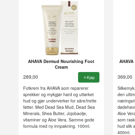
AHAVA Dermud Nourishing Foot
AHAVA 
Cream
289,00
369,00
Kjøp
Fotkrem fra AHAVA som reparerer
Silkemyk
sprekker og mykgjør hard og uttørket
den ulti
hud og gjør underverker for såre/trette
næringsr
føtter. Med Dead Sea Mud, Dead Sea
dødehavs
Minerals, Shea Butter, Jojobaolje,
Aloe Vera
vitaminer og Aloe Vera. Samme gode
som raskt 
formula med ny innpakning. 100ml.
hud slik 
400ml.