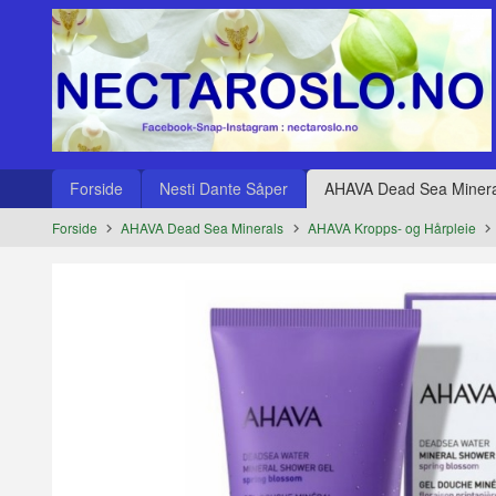
Gå
Lukk
til
innholdet
Produkter
Forside
Nesti Dante Såper
AHAVA Dead Sea Minera
Forside
AHAVA Dead Sea Minerals
AHAVA Kropps- og Hårpleie