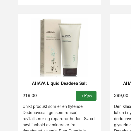
AHAVA Liquid Deadsea Salt
AHA
219,00
299,00
Kjøp
Unikt produkt som er en flytende
Den klas
Dødehavssalt gel som renser,
lotion i 
revitaliserer og reparerer huden. Svært
dødehavs
høyt innhold av mineraler fra
glyserin 
dødehavet, vitamin E og Dunaliella
Dødehavs