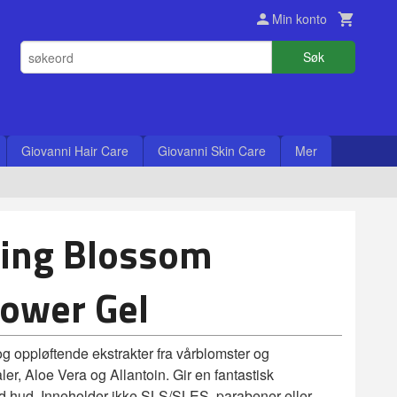
Min konto
Søk
Giovanni Hair Care
Giovanni Skin Care
Mer
ing Blossom
hower Gel
g oppløftende ekstrakter fra vårblomster og
, Aloe Vera og Allantoin. Gir en fantastisk
d hud. Inneholder ikke SLS/SLES, parabener eller