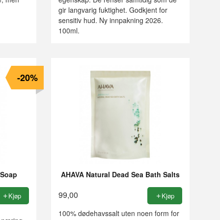
gir langvarig fuktighet. Godkjent for
sensitiv hud. Ny innpakning 2026.
100ml.
-20%
 Soap
AHAVA Natural Dead Sea Bath Salts
99,00
Kjøp
Kjøp
100% dødehavssalt uten noen form for