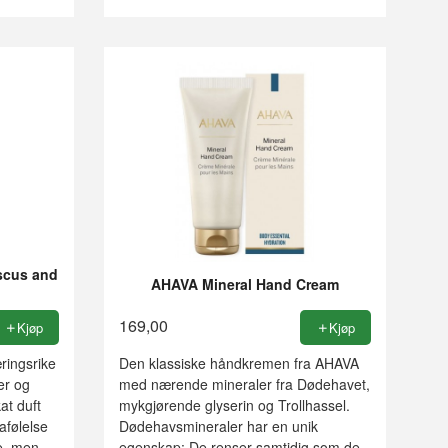
scus and
AHAVA Mineral Hand Cream
169,00
Kjøp
Kjøp
ringsrike
Den klassiske håndkremen fra AHAVA
er og
med nærende mineraler fra Dødehavet,
at duft
mykgjørende glyserin og Trollhassel.
afølelse
Dødehavsmineraler har en unik
e, men
egenskap: De renser samtidig som de