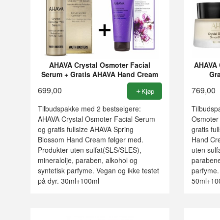
AHAVA Crystal Osmoter Facial
AHAVA C
Serum + Gratis AHAVA Hand Cream
Gr
699,00
769,00
Kjøp
Tilbudspakke med 2 bestselgere:
Tilbudsp
AHAVA Crystal Osmoter Facial Serum
Osmoter
og gratis fullsize AHAVA Spring
gratis fu
Blossom Hand Cream følger med.
Hand Cre
Produkter uten sulfat(SLS/SLES),
uten sulf
mineralolje, paraben, alkohol og
parabener
syntetisk parfyme. Vegan og ikke testet
parfyme. 
på dyr. 30ml+100ml
50ml+10