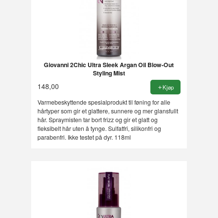
Giovanni 2Chic Ultra Sleek Argan Oil Blow-Out
Styling Mist
148,00
Kjøp
Varmebeskyttende spesialprodukt til føning for alle
hårtyper som gir et glattere, sunnere og mer glansfullt
hår. Spraymisten tar bort frizz og gir et glatt og
fleksibelt hår uten å tynge. Sulfatfri, silikonfri og
parabenfri. Ikke testet på dyr. 118ml