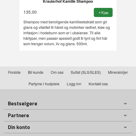
Krauterhof Kamille Shampoo
135,00
Kjøp
Shampoo med beroligende kamilleekstrakt som gir
glans og vitalitet til håret og motvirker rødhet, kløe og
irritasjon i hodebunn som er i ubalanse. Til alle
hårtyper, men passer spesielt godt til tynt og fint hår
som trenger volum, liv og glans. 500ml.
Forside
Bli kunde
Om oss
Sulfat (SLS/SLES)
Mineraloljer
Parfyme i hudpleie
Logg inn
Kontakt oss
Bestselgere
Partnere
Din konto