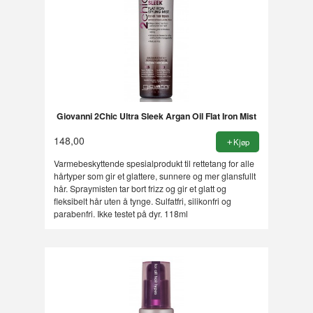
Giovanni 2Chic Ultra Sleek Argan Oil Flat Iron Mist
148,00
Kjøp
Varmebeskyttende spesialprodukt til rettetang for alle
hårtyper som gir et glattere, sunnere og mer glansfullt
hår. Spraymisten tar bort frizz og gir et glatt og
fleksibelt hår uten å tynge. Sulfatfri, silikonfri og
parabenfri. Ikke testet på dyr. 118ml