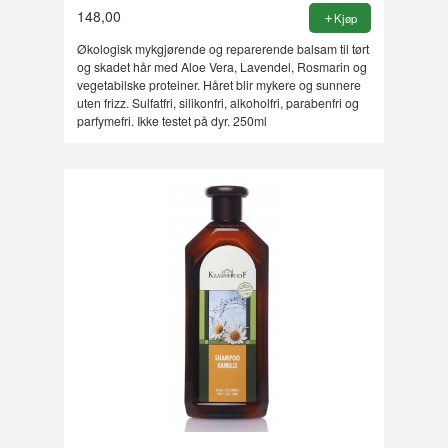
148,00
Kjøp
Økologisk mykgjørende og reparerende balsam til tørt
og skadet hår med Aloe Vera, Lavendel, Rosmarin og
vegetabilske proteiner. Håret blir mykere og sunnere
uten frizz. Sulfatfri, silikonfri, alkoholfri, parabenfri og
parfymefri. Ikke testet på dyr. 250ml