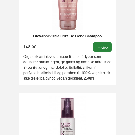
Giovanni 2Chic Frizz Be Gone Shampoo
148,00
Kjøp
Organisk antifrizz shampoo til alle hårtyper som
definerer hårstylingen, gir glans og mykgjør håret med
Shea Butter og mandelolje. Sulfatfri, silikonfri,
parfymefri, alkoholfri og parabenfri. 100% vegetabilsk.
Ikke testet på dyr og vegan godkjent. 250ml