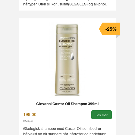
hårtyper. Uten silikon, sulfat(SLS/SLES) og alkohol.
-25%
Giovanni Castor Oil Shampoo 399ml
199,00
Les mer
259,00
Rabatt
Økologisk shampoo med Castor Oil som bedrer
hårvekst og gir sunnere hår, hårrøtter og hodebunn.