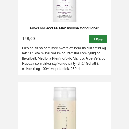
Giovanni Root 66 Max Volume Conditioner
148,00
Kjøp
Økologisk balsam med svært lett formula slik at fint og
lett hår ikke mister volum og fremstår som fyldig og
fleksibelt. Med bl.a Kjerringrokk, Mango, Aloe Vera og
Papaya som virker styrkende på tynt hår. Sulfatfri,
silikonfri og 100% vegetabilsk. 250ml.