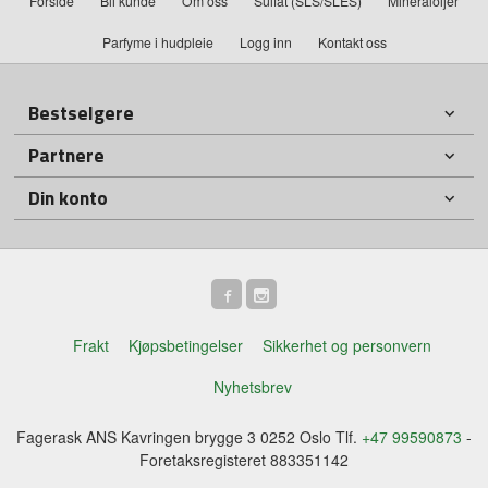
Forside
Bli kunde
Om oss
Sulfat (SLS/SLES)
Mineraloljer
Parfyme i hudpleie
Logg inn
Kontakt oss
Bestselgere
Partnere
Din konto
Frakt
Kjøpsbetingelser
Sikkerhet og personvern
Nyhetsbrev
Fagerask ANS Kavringen brygge 3 0252 Oslo Tlf.
+47 99590873
-
Foretaksregisteret 883351142