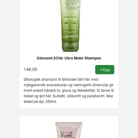
Giovanni 2Chic Ultra Moist Shampoo
148,00
Kjøp
Økologisk shampoo til tørt/svært tørt hår med
mykgjørende avocadoolje og næringsrik olivenolje gir
hvert enkelt hårstrå liv, glans og fleksibilitet. Si farvel til
livløst og tørt hår. Sulfatfri, silikonfri og parabenfri. Ikke
testet på dyr. 250ml.