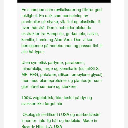
En shampoo som revitaliserer og tilfører god
fuktighet. En unik sammensetning av
planteoljer gir styrke, vitalitet og elastisitet til
hvert hårstrå. Den inneholder pleiende
ekstrakter fra Hampolje, gurkemeie, salvie,
kamille, humle og Aloe Vera. Den virker
beroligende på hodebunnen og passer fint til
alle hårtyper.
Uten syntetisk parfyme, parabener,
mineralolje, farge og kjemikalier(sulfat/SLS,
ME, PEG, phtalater, silikon, propylene glycol),
men med planteproteiner og planteoljer som
gjør håret sunnere og sterkere.
100% vegetabilsk, ikke testet på dyr og
svekker ikke farget hår.
Økologisk sertifisert i USA og markedsleder
innenfor naturlig hår-og hudpleie. Made in
Beverly Hills, L.A, USA