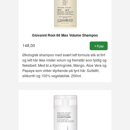
Giovanni Root 66 Max Volume Shampoo
148,00
Kjøp
Økologisk shampoo med svært lett formula slik at fint
og lett hår ikke mister volum og fremstår som fyldig og
fleksibelt. Med bl.a Kjerringrokk, Mango, Aloe Vera og
Papaya som virker styrkende på tynt hår. Sulfatfri,
silikonfri og 100% vegetabilsk. 250ml.