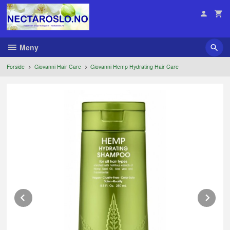
Gå
til
innholdet
Meny
Forside
Giovanni Hair Care
Giovanni Hemp Hydrating Hair Care
Prev
Ne