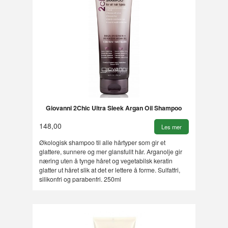
Giovanni 2Chic Ultra Sleek Argan Oil Shampoo
148,00
Les mer
Økologisk shampoo til alle hårtyper som gir et
glattere, sunnere og mer glansfullt hår. Arganolje gir
næring uten å tynge håret og vegetabilsk keratin
glatter ut håret slik at det er lettere å forme. Sulfatfri,
silikonfri og parabenfri. 250ml