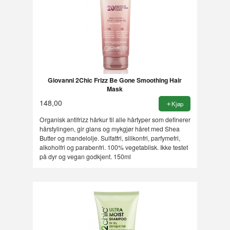
Giovanni 2Chic Frizz Be Gone Smoothing Hair
Mask
148,00
Kjøp
Organisk antifrizz hårkur til alle hårtyper som definerer
hårstylingen, gir glans og mykgjør håret med Shea
Butter og mandelolje. Sulfatfri, silikonfri, parfymefri,
alkoholfri og parabenfri. 100% vegetabilsk. Ikke testet
på dyr og vegan godkjent. 150ml