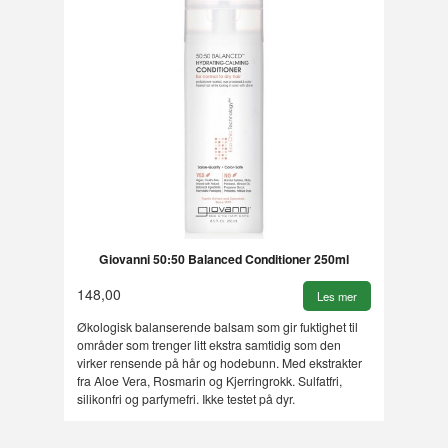
Giovanni 50:50 Balanced Conditioner 250ml
148,00
Les mer
Økologisk balanserende balsam som gir fuktighet til
områder som trenger litt ekstra samtidig som den
virker rensende på hår og hodebunn. Med ekstrakter
fra Aloe Vera, Rosmarin og Kjerringrokk. Sulfatfri,
silikonfri og parfymefri. Ikke testet på dyr.