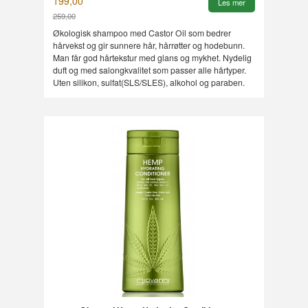
199,00
Les mer
259,00
Rabatt
Økologisk shampoo med Castor Oil som bedrer
hårvekst og gir sunnere hår, hårrøtter og hodebunn.
Man får god hårtekstur med glans og mykhet. Nydelig
duft og med salongkvalitet som passer alle hårtyper.
Uten silikon, sulfat(SLS/SLES), alkohol og paraben.