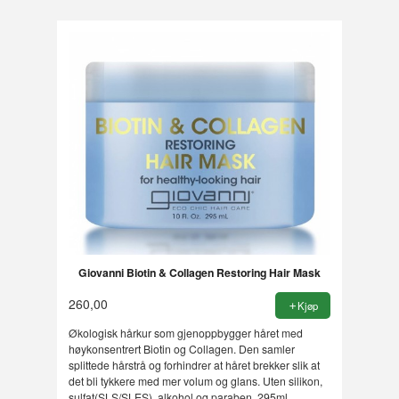
Giovanni Biotin & Collagen Restoring Hair Mask
260,00
Kjøp
Økologisk hårkur som gjenoppbygger håret med
høykonsentrert Biotin og Collagen. Den samler
splittede hårstrå og forhindrer at håret brekker slik at
det bli tykkere med mer volum og glans. Uten silikon,
sulfat(SLS/SLES), alkohol og paraben. 295ml.