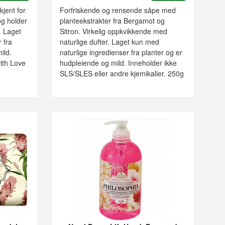
jent for
Forfriskende og rensende såpe med
og holder
planteekstrakter fra Bergamot og
. Laget
Sitron. Virkelig oppkvikkende med
 fra
naturlige dufter. Laget kun med
ild.
naturlige ingredienser fra planter og er
with Love
hudpleiende og mild. Inneholder ikke
SLS/SLES eller andre kjemikalier. 250g