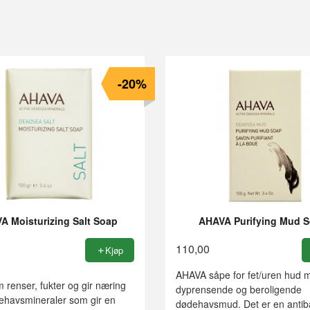
-20%
A Moisturizing Salt Soap
AHAVA Purifying Mud 
110,00
Kjøp
AHAVA såpe for fet/uren hud 
renser, fukter og gir næring
dyprensende og beroligende
havsmineraler som gir en
dødehavsmud. Det er en antibak