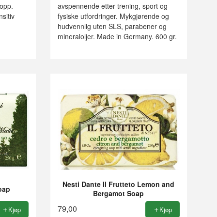
ropp.
avspennende etter trening, sport og
nsitiv
fysiske utfordringer. Mykgjørende og
hudvennlig uten SLS, parabener og
mineraloljer. Made in Germany. 600 gr.
Nesti Dante Il Frutteto Lemon and
oap
Bergamot Soap
79,00
Kjøp
Kjøp