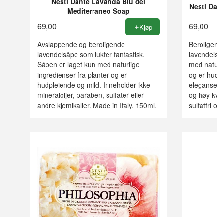
Nesti Dante Lavanda Blu del
Nesti Da
Mediterraneo Soap
69,00
69,00
Kjøp
Avslappende og beroligende
Berolige
lavendelsåpe som lukter fantastisk.
lavendel
Såpen er laget kun med naturlige
med natur
ingredienser fra planter og er
og er hud
hudpleiende og mild. Inneholder ikke
eleganse
mineraloljer, paraben, sulfater eller
og høy kv
andre kjemikalier. Made in Italy. 150ml.
sulfatfri