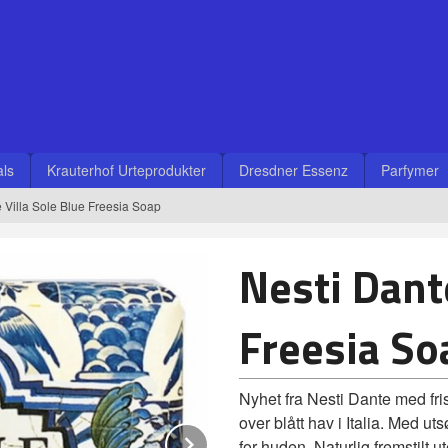
ls
Krauterhof Urteprodukter
Dresdner Essenz
Parfymer
 Villa Sole Blue Freesia Soap
Nesti Dante
Freesia So
Nyhet fra Nesti Dante med fris
over blått hav i Italia. Med ut
Next
for huden. Naturlig fremstilt 