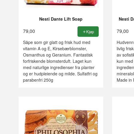
Nesti Dante Lift Soap
Nesti 
79,00
79,00
Kjøp
Såpe som gir glatt og frisk hud med
Hudvennl
vitamin A og E, Kirsebærblomster,
livlig fri
Osmanthus og Geranium. Fantastisk
av sofist
forfriskende blomsterduft. Laget kun
kun med n
med naturlige ingredienser fra planter
ingredien
og er hudpleiende og milde. Sulfatfri og
mineralol
parabenfri 250g
Made in 