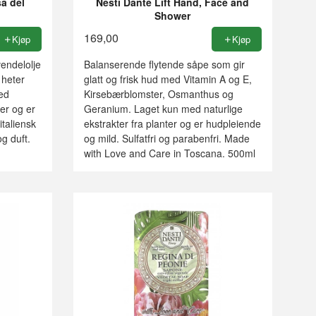
a del
Nesti Dante Lift Hand, Face and
Shower
169,00
Kjøp
Kjøp
endelolje
Balanserende flytende såpe som gir
 heter
glatt og frisk hud med Vitamin A og E,
ed
Kirsebærblomster, Osmanthus og
ter og er
Geranium. Laget kun med naturlige
italiensk
ekstrakter fra planter og er hudpleiende
g duft.
og mild. Sulfatfri og parabenfri. Made
with Love and Care in Toscana. 500ml