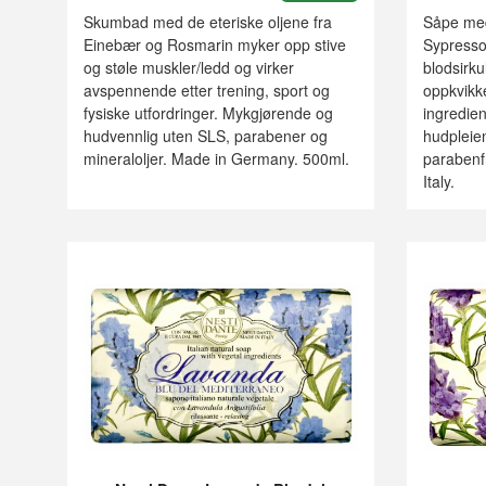
Skumbad med de eteriske oljene fra
Såpe med
Einebær og Rosmarin myker opp stive
Sypressol
og støle muskler/ledd og virker
blodsirku
avspennende etter trening, sport og
oppkvikk
fysiske utfordringer. Mykgjørende og
ingredien
hudvennlig uten SLS, parabener og
hudpleien
mineraloljer. Made in Germany. 500ml.
parabenf
Italy.