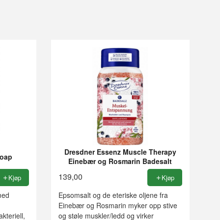
Dresdner Essenz Muscle Therapy
Soap
Einebær og Rosmarin Badesalt
139,00
Kjøp
Kjøp
med
Epsomsalt og de eteriske oljene fra
Einebær og Rosmarin myker opp stive
teriell,
og støle muskler/ledd og virker