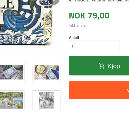
NOK
79,00
inkl. mva.
Antall
Kjøp