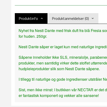
Produktinfo
Produktanmeldelser (0)
Nyhet fra Nesti Dante med frisk duft fra blå Fresia som
for huden. 250gr.
Nesti Dante såper er laget kun med naturlige ingredi
Såpene inneholder ikke SLS, mineralolje, parabener,
produkter, men samtidig virker dette stoffet uttørren
hudpleieprodukter slik som Nesti Dante såpene.
I tillegg til naturlige og gode ingredienser utstråle
Sist, men ikke minst: I butikken vår NECTAR er det d
er fantastisk komponert og vekker alle sansene!