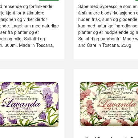
 rensende og forfriskende
Såpe med Sypressolje som er k
je kjent for å stimulere
å stimulere blodsirkulasjonen 
lasjonen og virker derfor
huden frisk, sunn og glødende
ende. Laget kun med naturlige
kun med naturlige ingredienser
ser fra planter og er
planter og er hudpleiende og m
de og mild. Sulfatfri og
Sulfatfri og parabenfri. Made 
ri. 300ml. Made in Toscana,
and Care in Toscana. 250g