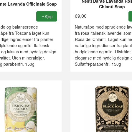
Nesti Dante Lavanda Ros
nte Lavanda Officinale Soap
Chianti Soap
69,00
Kjøp
nde og balanserende
Natursåpe med sprudlende lav
såpe fra Toscana laget kun
fra rosa italiensk lavendel som
lige ingredienser fra planter
Rosa del Chianti. Laget kun m
pleiende og mild. Italiensk
naturlige ingredienser fra plan
 og luksus med nydelig design
hudpleiende og mild. Utstråler 
alitet. Uten mineraloljer,
eleganse med nydelig design o
 og parabenfri. 150g.
Sulfatfri/parabenfri. 150g