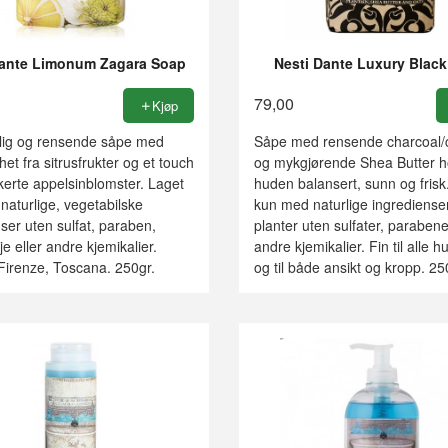
Dante Limonum Zagara Soap
Nesti Dante Luxury Blac
79,00
Kjøp
ig og rensende såpe med
Såpe med rensende charcoal/
skhet fra sitrusfrukter og et touch
og mykgjørende Shea Butter h
ikerte appelsinblomster. Laget
huden balansert, sunn og frisk
aturlige, vegetabilske
kun med naturlige ingredienser
ser uten sulfat, paraben,
planter uten sulfater, parabene
je eller andre kjemikalier.
andre kjemikalier. Fin til alle h
Firenze, Toscana. 250gr.
og til både ansikt og kropp. 25