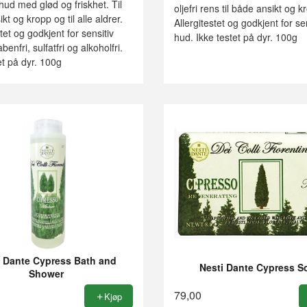
ud med glød og friskhet. Til
oljefri rens til både ansikt og k
kt og kropp og til alle aldrer.
Allergitestet og godkjent for se
stet og godkjent for sensitiv
hud. Ikke testet på dyr. 100g
enfri, sulfatfri og alkoholfri.
et på dyr. 100g
i Dante Cypress Bath and
Nesti Dante Cypress S
Shower
79,00
Kjøp