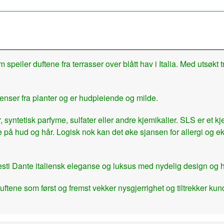
 speiler duftene fra terrasser over blått hav i Italia. Med utsøkt 
enser fra planter og er hudpleiende og milde.
 syntetisk parfyme, sulfater eller andre kjemikalier. SLS er et
de på hud og hår. Logisk nok kan det øke sjansen for allergi og e
r Nesti Dante italiensk eleganse og luksus med nydelig design og h
uftene som først og fremst vekker nysgjerrighet og tiltrekker k