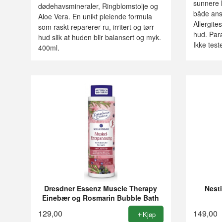
sunnere h
dødehavsmineraler, Ringblomstolje og
både ansi
Aloe Vera. En unikt pleiende formula
Allergite
som raskt reparerer ru, irritert og tørr
hud. Parab
hud slik at huden blir balansert og myk.
Ikke test
400ml.
Dresdner Essenz Muscle Therapy
Nest
Einebær og Rosmarin Bubble Bath
129,00
149,00
Kjøp