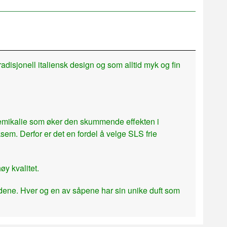
tradisjonell italiensk design og som alltid myk og fin
 kjemikalie som øker den skummende effekten i
ksem. Derfor er det en fordel å velge SLS frie
øy kvalitet.
undene. Hver og en av såpene har sin unike duft som