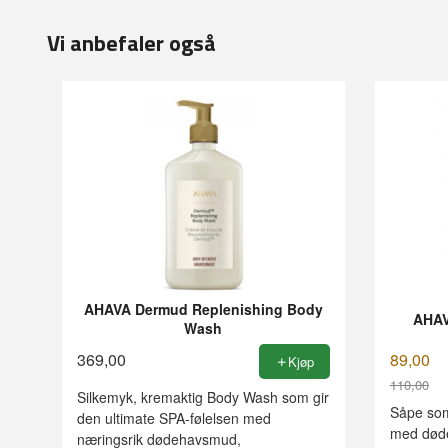
Vi anbefaler også
AHAVA Dermud Replenishing Body
AHAV
Wash
369,00
89,00
Kjøp
110,00
Silkemyk, kremaktig Body Wash som gir
Rabatt
Såpe som 
den ultimate SPA-følelsen med
med døde
næringsrik dødehavsmud,