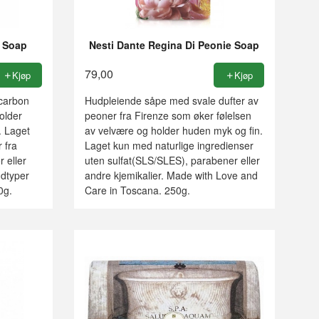
k Soap
Nesti Dante Regina Di Peonie Soap
79,00
Kjøp
Kjøp
carbon
Hudpleiende såpe med svale dufter av
older
peoner fra Firenze som øker følelsen
. Laget
av velvære og holder huden myk og fin.
 fra
Laget kun med naturlige ingredienser
r eller
uten sulfat(SLS/SLES), parabener eller
udtyper
andre kjemikalier. Made with Love and
0g.
Care in Toscana. 250g.