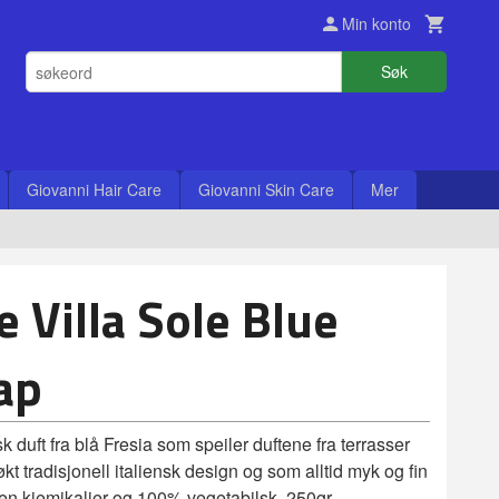
Min konto
Søk
Giovanni Hair Care
Giovanni Skin Care
Mer
 Villa Sole Blue
ap
k duft fra blå Fresia som speiler duftene fra terrasser
søkt tradisjonell italiensk design og som alltid myk og fin
uten kjemikalier og 100% vegetabilsk. 250gr.