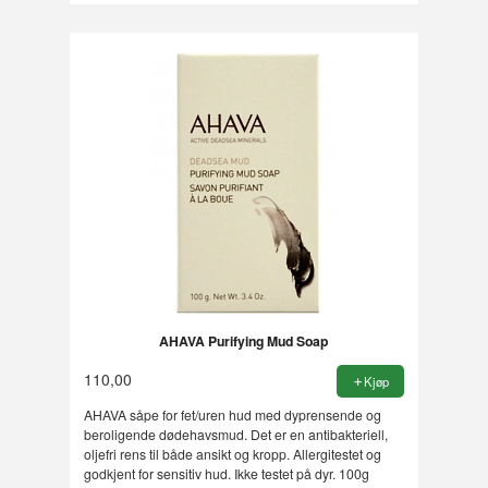
AHAVA Purifying Mud Soap
110,00
Kjøp
AHAVA såpe for fet/uren hud med dyprensende og
beroligende dødehavsmud. Det er en antibakteriell,
oljefri rens til både ansikt og kropp. Allergitestet og
godkjent for sensitiv hud. Ikke testet på dyr. 100g