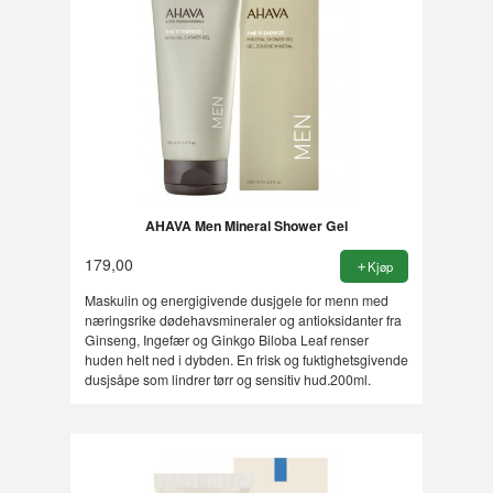
AHAVA Men Mineral Shower Gel
179,00
Kjøp
Maskulin og energigivende dusjgele for menn med
næringsrike dødehavsmineraler og antioksidanter fra
Ginseng, Ingefær og Ginkgo Biloba Leaf renser
huden helt ned i dybden. En frisk og fuktighetsgivende
dusjsåpe som lindrer tørr og sensitiv hud.200ml.