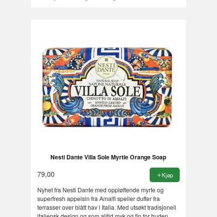
Nesti Dante Villa Sole Myrtle Orange Soap
79,00
Kjøp
Nyhet fra Nesti Dante med oppløftende myrte og
superfresh appelsin fra Amalfi speiler dufter fra
terrasser over blått hav i Italia. Med utsøkt tradisjonell
italiensk design og som alltid myk og fin for huden.