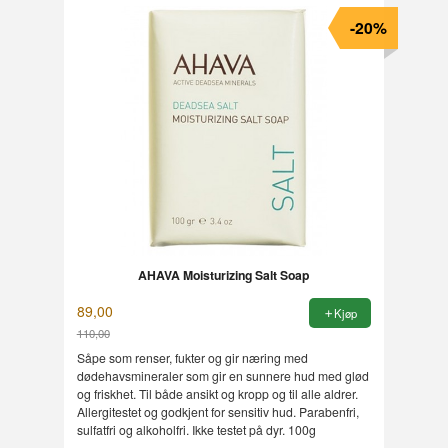
-20%
AHAVA Moisturizing Salt Soap
89,00
Kjøp
110,00
Rabatt
Såpe som renser, fukter og gir næring med
dødehavsmineraler som gir en sunnere hud med glød
og friskhet. Til både ansikt og kropp og til alle aldrer.
Allergitestet og godkjent for sensitiv hud. Parabenfri,
sulfatfri og alkoholfri. Ikke testet på dyr. 100g