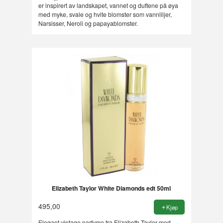
er inspirert av landskapet, vannet og duftene på øya
med myke, svale og hvite blomster som vannliljer,
Narsisser, Neroli og papayablomster.
Elizabeth Taylor White Diamonds edt 50ml
495,00
Kjøp
Elegant vintage parfyme fra Elizabeth Taylor med