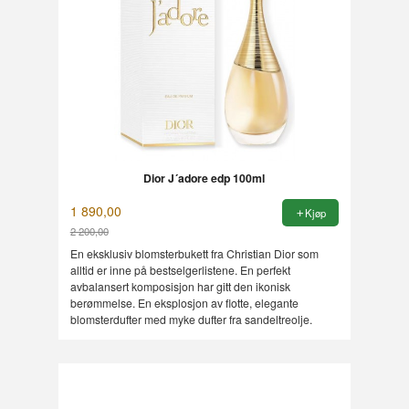
Dior J´adore edp 100ml
1 890,00
Kjøp
2 200,00
Rabatt
En eksklusiv blomsterbukett fra Christian Dior som
alltid er inne på bestselgerlistene. En perfekt
avbalansert komposisjon har gitt den ikonisk
berømmelse. En eksplosjon av flotte, elegante
blomsterdufter med myke dufter fra sandeltreolje.