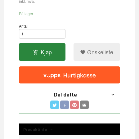
inkl. mva.
På lager
Antall
Kjøp
Ønskeliste
Del dette
Produktinfo