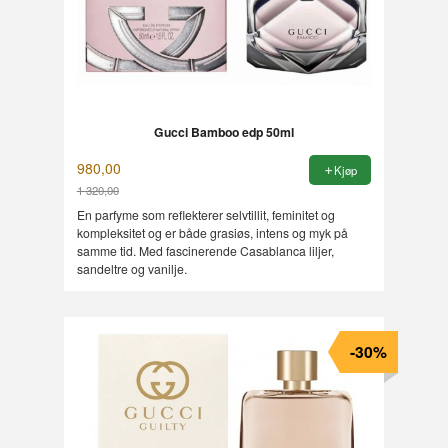
Gucci Bamboo edp 50ml
980,00
Kjøp
1 320,00
Rabatt
En parfyme som reflekterer selvtillit, feminitet og
kompleksitet og er både grasiøs, intens og myk på
samme tid. Med fascinerende Casablanca liljer,
sandeltre og vanilje.
-30%