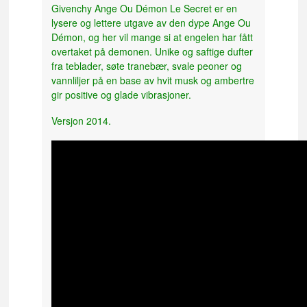
Givenchy Ange Ou Démon Le Secret er en
lysere og lettere utgave av den dype Ange Ou
Démon, og her vil mange si at engelen har fått
overtaket på demonen. Unike og saftige dufter
fra teblader, søte tranebær, svale peoner og
vannliljer på en base av hvit musk og ambertre
gir positive og glade vibrasjoner.
Versjon 2014.