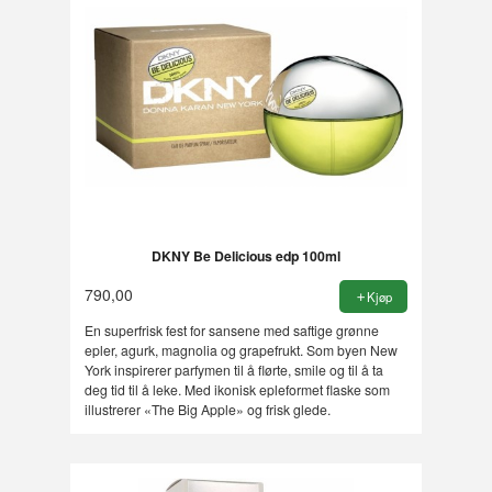
DKNY Be Delicious edp 100ml
790,00
Kjøp
En superfrisk fest for sansene med saftige grønne
epler, agurk, magnolia og grapefrukt. Som byen New
York inspirerer parfymen til å flørte, smile og til å ta
deg tid til å leke. Med ikonisk epleformet flaske som
illustrerer «The Big Apple» og frisk glede.