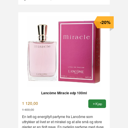
-20%
Lancôme Miracle edp 100ml
1 120,00
Kjøp
1 400,00
Rabatt
En lett og energifylt parfyme fra Lancôme som
uttrykker at livet er et mirakel og at alle små og store
gleder er en flott gave. En nydelig parfyme med duse