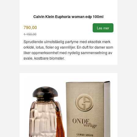
Calvin Klein Euphoria woman edp 100ml
790,00
Les mer
1 150,00
Rabatt
Sprudlende uimotståelig parfyme med eksotisk mørk
orkidé, lotus, fioler og vannliljer. En duft for damer som
liker oppmerksomhet med nydelig sammensetning av
svale, kostbare blomster.