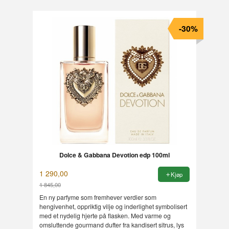
-30%
Dolce & Gabbana Devotion edp 100ml
1 290,00
Kjøp
1 845,00
Rabatt
En ny parfyme som fremhever verdier som
hengivenhet, oppriktig vilje og inderlighet symbolisert
med et nydelig hjerte på flasken. Med varme og
omsluttende gourmand dufter fra kandisert sitrus, lys