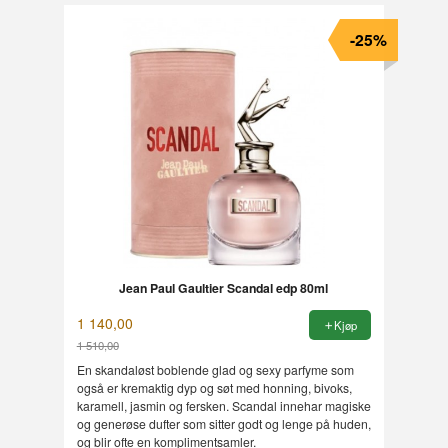
-25%
Jean Paul Gaultier Scandal edp 80ml
1 140,00
Kjøp
1 510,00
Rabatt
En skandaløst boblende glad og sexy parfyme som
også er kremaktig dyp og søt med honning, bivoks,
karamell, jasmin og fersken. Scandal innehar magiske
og generøse dufter som sitter godt og lenge på huden,
og blir ofte en komplimentsamler.