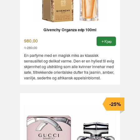
Givenchy Organza edp 100ml
980,00
Kjøp
1 280,00
Rabatt
En parfyme med en magisk miks av klassisk
sensualitet og delikat varme. Den er en hyllest til evig
skjønnhet og utstråling som alle kvinner innehar med
søte, tiltrekkende orientalske dufter fra jasmin, amber,
vanilje, sedertre og afrikansk appelsinblomst.
-25%