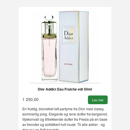
Dior Addict Eau Fraiche edt 50ml
1 250,00
Les mer
En fruktig, blomstret lett parfyme fra Dior med classy,
sommerlig preg. Elegante og rene dufter fra bergamot,
liljekonvall og tiltrekkende dufter fra Fresia på en base
av trenoter og sofistikert hvit musk. Til alle aldrer - og
den er i en flott gaveide.