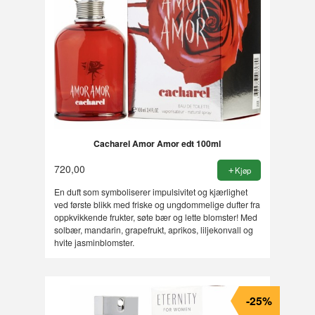
Cacharel Amor Amor edt 100ml
720,00
Kjøp
En duft som symboliserer impulsivitet og kjærlighet
ved første blikk med friske og ungdommelige dufter fra
oppkvikkende frukter, søte bær og lette blomster! Med
solbær, mandarin, grapefrukt, aprikos, liljekonvall og
hvite jasminblomster.
-25%