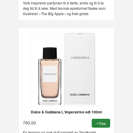
York inspirerer parfymen til å flørte, smile og til å ta
deg tid til å leke. Med ikonisk epleformet flaske som
illustrerer «The Big Apple» og frisk glede.
Dolce & Gabbana L´Imperatrice edt 100ml
760,00
Kjøp
En feminin og myk duft inspirert av Tarotkortet