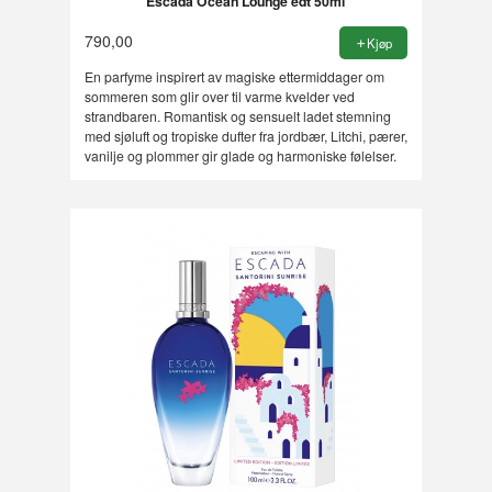
Escada Ocean Lounge edt 50ml
790,00
Kjøp
En parfyme inspirert av magiske ettermiddager om
sommeren som glir over til varme kvelder ved
strandbaren. Romantisk og sensuelt ladet stemning
med sjøluft og tropiske dufter fra jordbær, Litchi, pærer,
vanilje og plommer gir glade og harmoniske følelser.