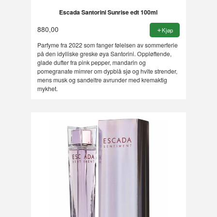
Escada Santorini Sunrise edt 100ml
880,00
Kjøp
Parfyme fra 2022 som fanger følelsen av sommerferie
på den idylliske greske øya Santorini. Oppløftende,
glade dufter fra pink pepper, mandarin og
pomegranate mimrer om dypblå sjø og hvite strender,
mens musk og sandeltre avrunder med kremaktig
mykhet.