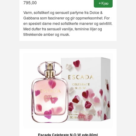
795,00
Kjøp
Varm, sofistikert og sensuell parfyme fra Dolce &
Gabbana som fascinerer og gir oppmerksomhet. For
en spesiell dame med sofistikerte manerer og selvtillit.
Med dufter fra sensuell vanilje, feminine liljer og
tiltrekkende amber og musk.
Escada Celebrate N.O.W edp 80ml