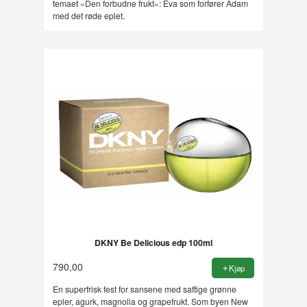
temaet «Den forbudne frukt»: Eva som forfører Adam
med det røde eplet.
DKNY Be Delicious edp 100ml
790,00
Kjøp
En superfrisk fest for sansene med saftige grønne
epler, agurk, magnolia og grapefrukt. Som byen New