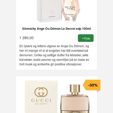
Givenchy Ange Ou Démon Le Secret edp 100ml
1 280,00
Kjøp
En lysere og lettere utgave av Ange Ou Démon, og
her vil mange vil si at engelen har fått overtaket på
demonen. Unike og saftige dufter fra teblader, søte
tranebær, svale peoner og vannliljer på en base av
hvit musk og ambertre gir positive vibrasjoner.
-30%