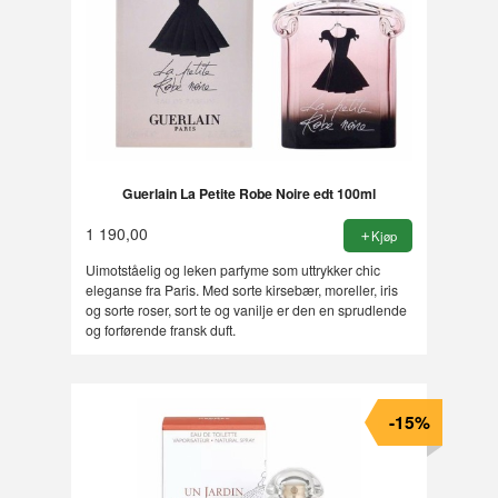
Guerlain La Petite Robe Noire edt 100ml
1 190,00
Kjøp
Uimotståelig og leken parfyme som uttrykker chic
eleganse fra Paris. Med sorte kirsebær, moreller, iris
og sorte roser, sort te og vanilje er den en sprudlende
og forførende fransk duft.
-15%