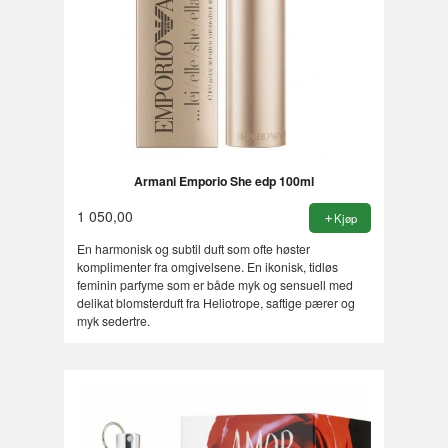
Armani Emporio She edp 100ml
1 050,00
Kjøp
En harmonisk og subtil duft som ofte høster
komplimenter fra omgivelsene. En ikonisk, tidløs
feminin parfyme som er både myk og sensuell med
delikat blomsterduft fra Heliotrope, saftige pærer og
myk sedertre.