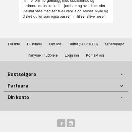
minner om morgendugg med oppløftende og
jordnære dufter fra trøffel, jordbær og hvite blomster.
Delikat base med sensuell vanilje og Amber. Myke og
diskré dufter som også passer fint til sensitive neser.
Forside
Bli kunde
Om oss
Sulfat (SLS/SLES)
Mineraloljer
Parfyme i hudpleie
Logg inn
Kontakt oss
Bestselgere
Partnere
Din konto