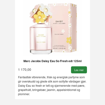
Marc Jacobs Daisy Eau So Fresh edt 125ml
1 170,00
Les mer
Fantastisk vibrerende, frisk og energisk parfyme som
gir overskudd og glede slik som solfylte vårdager gjør.
Daisy Eau so fresh er lett og sjarmerende med pære,
grapefrukt, bringebær, jasmin, appelsinblomst og
plommer.