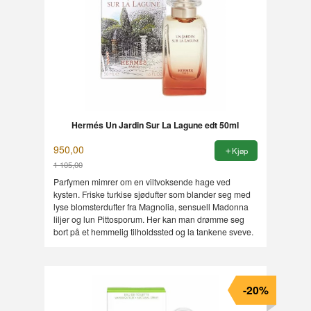
Hermés Un Jardin Sur La Lagune edt 50ml
950,00
Kjøp
1 105,00
Rabatt
Parfymen mimrer om en viltvoksende hage ved
kysten. Friske turkise sjødufter som blander seg med
lyse blomsterdufter fra Magnolia, sensuell Madonna
liljer og lun Pittosporum. Her kan man drømme seg
bort på et hemmelig tilholdssted og la tankene sveve.
-20%