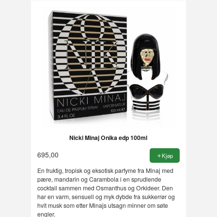
Nicki Minaj Onika edp 100ml
695,00
Kjøp
En fruktig, tropisk og eksotisk parfyme fra Minaj med
pære, mandarin og Carambola i en sprudlende
cocktail sammen med Osmanthus og Orkideer. Den
har en varm, sensuell og myk dybde fra sukkerrør og
hvit musk som etter Minajs utsagn minner om søte
engler.