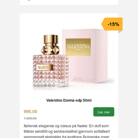
-15%
Valentino Donna edp 50ml
995,00
Les mer
1 200,00
Rabatt
Italiensk eleganse og luksus på flaske: En duft som
tilfører selvtillit og selvbevissthet gjennom sofistikert
sammensatt ekstrakter fra kostbare Bulgarske roser