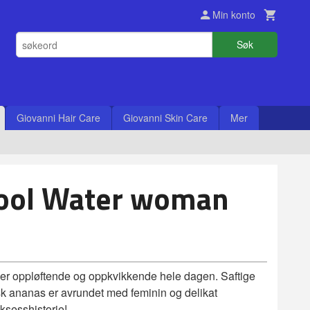
Min konto
Søk
Giovanni Hair Care
Giovanni Skin Care
Mer
Cool Water woman
rker oppløftende og oppkvikkende hele dagen. Saftige
sk ananas er avrundet med feminin og delikat
uksesshistorie!