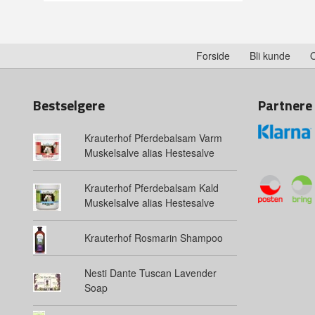
Forside
Bli kunde
Bestselgere
Partnere
Krauterhof Pferdebalsam Varm
Muskelsalve alias Hestesalve
Krauterhof Pferdebalsam Kald
Muskelsalve alias Hestesalve
Krauterhof Rosmarin Shampoo
Nesti Dante Tuscan Lavender
Soap