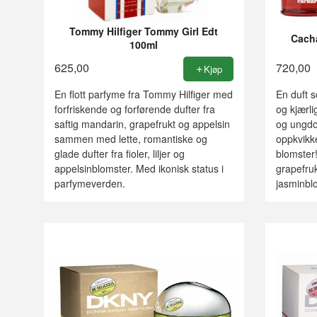
Tommy Hilfiger Tommy Girl Edt
Cach
100ml
625,00
720,00
Kjøp
En flott parfyme fra Tommy Hilfiger med
En duft s
forfriskende og forførende dufter fra
og kjærli
saftig mandarin, grapefrukt og appelsin
og ungdo
sammen med lette, romantiske og
oppkvikke
glade dufter fra fioler, liljer og
blomster
appelsinblomster. Med ikonisk status i
grapefrukt
parfymeverden.
jasminbl