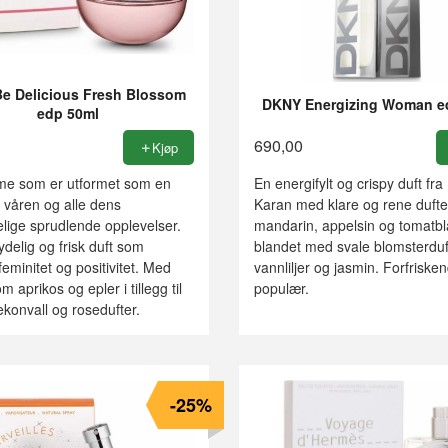
e Delicious Fresh Blossom
DKNY Energizing Woman e
edp 50ml
690,00
Kjøp
me som er utformet som en
En energifylt og crispy duft fr
v våren og alle dens
Karan med klare og rene dufte
lige sprudlende opplevelser.
mandarin, appelsin og tomatb
nydelig og frisk duft som
blandet med svale blomsterduf
 feminitet og positivitet. Med
vannliljer og jasmin. Forfriske
m aprikos og epler i tillegg til
populær.
jekonvall og rosedufter.
-25%