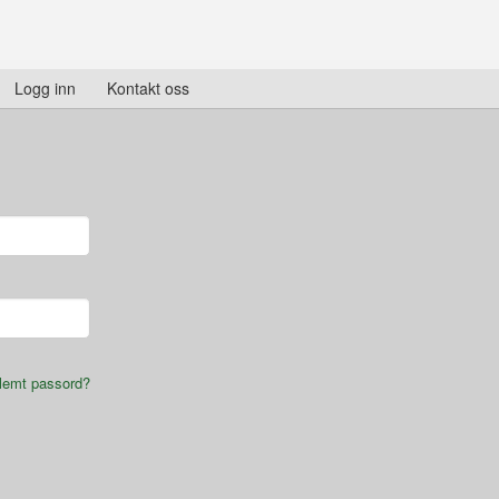
Logg inn
Kontakt oss
lemt passord?