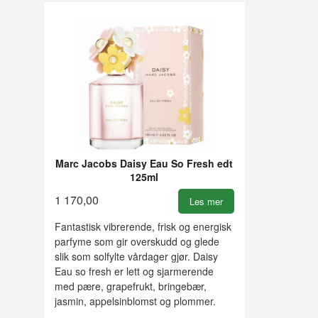
Marc Jacobs Daisy Eau So Fresh edt
125ml
1 170,00
Les mer
Fantastisk vibrerende, frisk og energisk
parfyme som gir overskudd og glede
slik som solfylte vårdager gjør. Daisy
Eau so fresh er lett og sjarmerende
med pære, grapefrukt, bringebær,
jasmin, appelsinblomst og plommer.