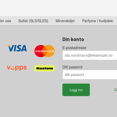
Om oss
Sulfat (SLS/SLES)
Mineraloljer
Parfyme i hudpleie
Din konto
E-postadresse
Ditt passord
G