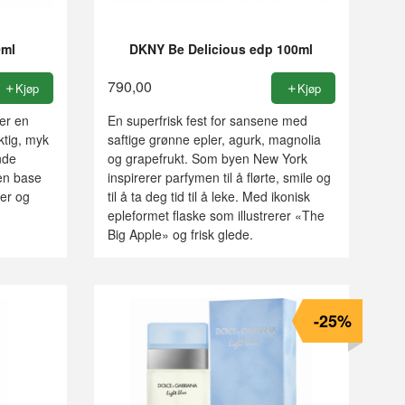
0ml
DKNY Be Delicious edp 100ml
790,00
Kjøp
Kjøp
 er en
En superfrisk fest for sansene med
ktig, myk
saftige grønne epler, agurk, magnolia
nde
og grapefrukt. Som byen New York
en base
inspirerer parfymen til å flørte, smile og
ner og
til å ta deg tid til å leke. Med ikonisk
epleformet flaske som illustrerer «The
Big Apple» og frisk glede.
-25%