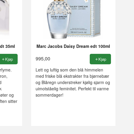
dt 35ml
Marc Jacobs Daisy Dream edt 100ml
995,00
Kjøp
Kjøp
arfyme.
Lett og luftig som den blå himmelen
ron,
med friske blå ekstrakter fra bjørnebær
d
og Blåregn understreker kjølig sjarm og
k
uimotståelig feminitet. Perfekt til varme
møter og
sommerdager!
ften sitter