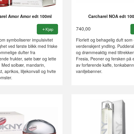
arel Amor Amor edt 100ml
Carcharel NOA edt 10
740,00
Kjøp
om symboliserer impulsivitet
Florlett og behagelig duft som
ghet ved første blikk med friske
verdenskjent yndling. Puddera
mmelige dufter fra
og drømmeaktig med tiltrekke
nde frukter, søte bær og lette
Fresia, Peoner og fersken på 
! Med solbær, mandarin,
av forførende kaffe, tonkabøn
, aprikos, liljekonvall og hvite
vaniljebønner.
omster.