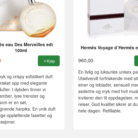
s eau Des Merveilles edt
Hermés Voyage d´Hermés e
100ml
0
960,00
Kjøp
En livlig og luksuriøs unisex p
yk og crispy sofistikert duft
Utadvendt forfriskende med sit
frisket opp med elegante
einer og teblader, sensuell me
ufter. I dybden finner vi
sedertre og myk med hvit mus
amber, lyse trenoter og
inviterer den til oppdagelser, 
som er en søt,
reiser. God kvalitet sikrer at du
gnende harpiks. En unik duft
hele dagen. Refillable.
e oppløftende fasetter og
asjoner.