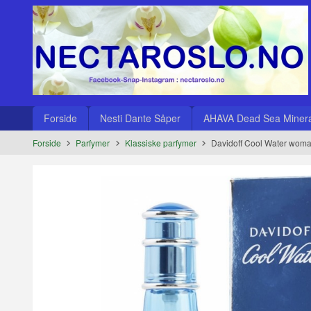
Gå
Lukk
til
innholdet
Produkter
Forside
Nesti Dante Såper
AHAVA Dead Sea Minera
Forside
Parfymer
Klassiske parfymer
Davidoff Cool Water woma