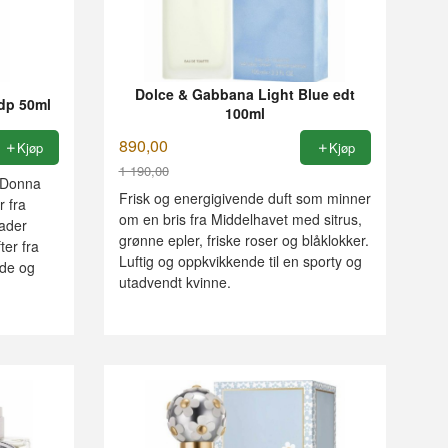
Dolce & Gabbana Light Blue edt
dp 50ml
100ml
890,00
Kjøp
Kjøp
1 190,00
a Donna
Rabatt
Frisk og energigivende duft som minner
r fra
om en bris fra Middelhavet med sitrus,
lader
grønne epler, friske roser og blåklokker.
ter fra
Luftig og oppkvikkende til en sporty og
nde og
utadvendt kvinne.