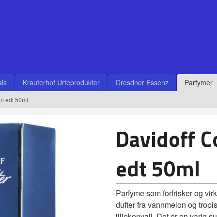
ls
Krauterhof Urteprodukter
Dresdner Essenz
Parfymer
n edt 50ml
Davidoff 
edt 50ml
Parfyme som forfrisker og vi
dufter fra vannmelon og tropi
liljekonvall. Det er en varig s