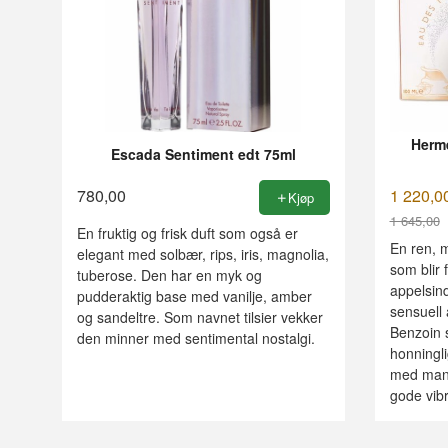
Hermé
Escada Sentiment edt 75ml
780,00
1 220,0
Kjøp
1 645,00
En fruktig og frisk duft som også er
Rabatt
En ren, m
elegant med solbær, rips, iris, magnolia,
som blir 
tuberose. Den har en myk og
appelsind
pudderaktig base med vanilje, amber
sensuell 
og sandeltre. Som navnet tilsier vekker
Benzoin 
den minner med sentimental nostalgi.
honningli
med mang
gode vibr