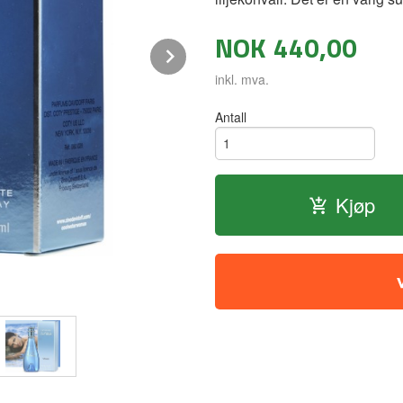
NOK
440,00
Next
inkl. mva.
Antall
Kjøp
Saftig vannmelon og ananas