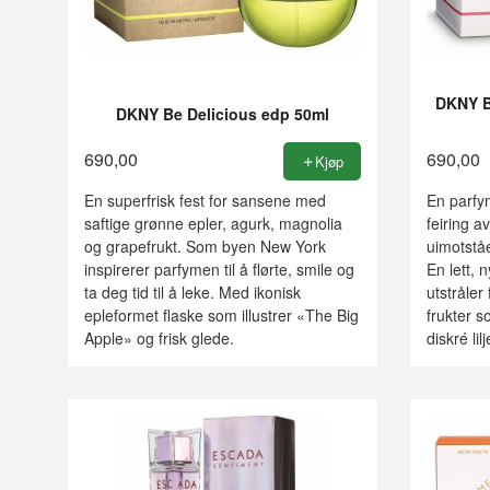
DKNY B
DKNY Be Delicious edp 50ml
690,00
690,00
Kjøp
En superfrisk fest for sansene med
En parfy
saftige grønne epler, agurk, magnolia
feiring a
og grapefrukt. Som byen New York
uimotståe
inspirerer parfymen til å flørte, smile og
En lett, 
ta deg tid til å leke. Med ikonisk
utstråler
epleformet flaske som illustrer «The Big
frukter so
Apple» og frisk glede.
diskré lil