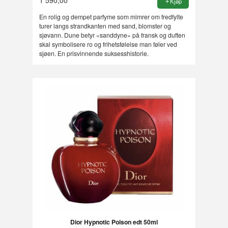
Kjøp
En rolig og dempet parfyme som mimrer om fredfylte
turer langs strandkanten med sand, blomster og
sjøvann. Dune betyr «sanddyne» på fransk og duften
skal symbolisere ro og frihetsfølelse man føler ved
sjøen. En prisvinnende suksesshistorie.
Dior Hypnotic Poison edt 50ml