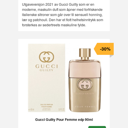
Utgaveversjon 2021 av Gucci Guilty som er en
moderne, maskulin duft som åpner med forfriskende
italienske sitroner som går over til sensuell honning,
lær og patchouli. Den har et flott helhetsinntrykk som
forsterkes av sedertreets maskuline fylde.
-30%
Gucci Guilty Pour Femme edp 90ml