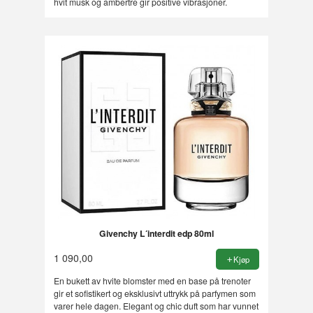
hvit musk og ambertre gir positive vibrasjoner.
Givenchy L´interdit edp 80ml
1 090,00
Kjøp
En bukett av hvite blomster med en base på trenoter
gir et sofistikert og eksklusivt uttrykk på parfymen som
varer hele dagen. Elegant og chic duft som har vunnet