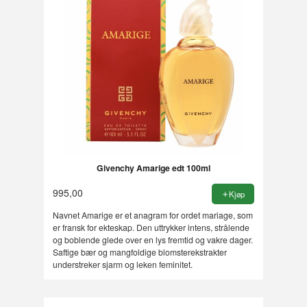
Givenchy Amarige edt 100ml
995,00
Kjøp
Navnet Amarige er et anagram for ordet mariage, som
er fransk for ekteskap. Den uttrykker intens, strålende
og boblende glede over en lys fremtid og vakre dager.
Saftige bær og mangfoldige blomsterekstrakter
understreker sjarm og leken feminitet.