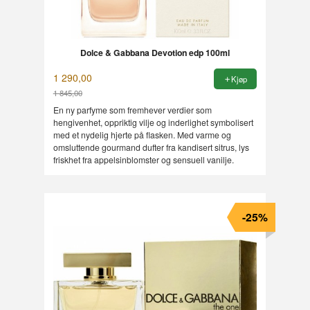
Dolce & Gabbana Devotion edp 100ml
1 290,00
Kjøp
1 845,00
Rabatt
En ny parfyme som fremhever verdier som
hengivenhet, oppriktig vilje og inderlighet symbolisert
med et nydelig hjerte på flasken. Med varme og
omsluttende gourmand dufter fra kandisert sitrus, lys
friskhet fra appelsinblomster og sensuell vanilje.
-25%