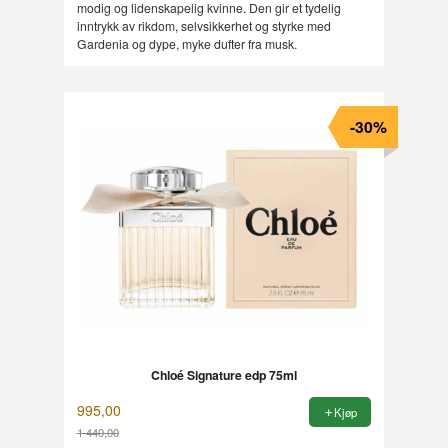
modig og lidenskapelig kvinne. Den gir et tydelig
inntrykk av rikdom, selvsikkerhet og styrke med
Gardenia og dype, myke dufter fra musk.
-30%
Chloé Signature edp 75ml
995,00
Kjøp
1 440,00