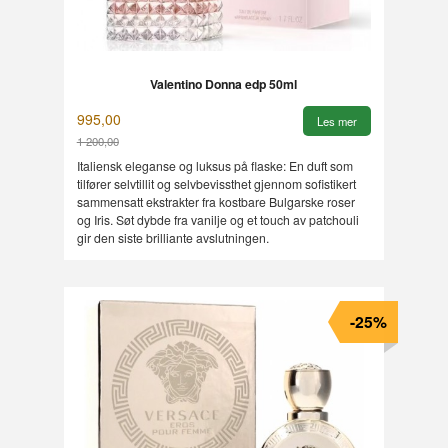
Valentino Donna edp 50ml
995,00
Les mer
1 200,00
Rabatt
Italiensk eleganse og luksus på flaske: En duft som
tilfører selvtillit og selvbevissthet gjennom sofistikert
sammensatt ekstrakter fra kostbare Bulgarske roser
og Iris. Søt dybde fra vanilje og et touch av patchouli
gir den siste brilliante avslutningen.
-25%