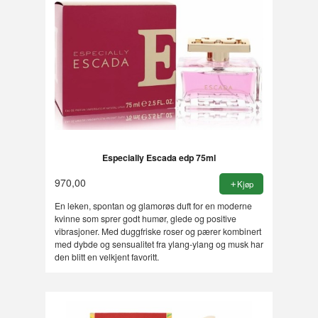
Especially Escada edp 75ml
970,00
Kjøp
En leken, spontan og glamorøs duft for en moderne
kvinne som sprer godt humør, glede og positive
vibrasjoner. Med duggfriske roser og pærer kombinert
med dybde og sensualitet fra ylang-ylang og musk har
den blitt en velkjent favoritt.