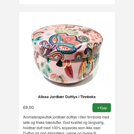
Alissa Jordbær Duftlys i Tinnboks
69,00
Kjøp
Aromaterapeutisk jordbær duftlys i liten tinnboks med
søte og friske bærdufter. God kvalitet og langvarig,
holdbar duft med 100% soyavoks som ikke oser.
Duftlys gir god atmosfære, varme og hygge til