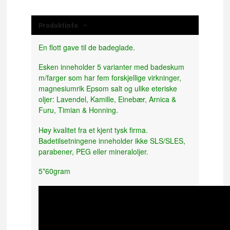
Produktinfo
En flott gave til de badeglade.
Esken inneholder 5 varianter med badeskum
m/farger som har fem forskjellige virkninger,
magnesiumrik Epsom salt og ulike eteriske
oljer: Lavendel, Kamille, Einebær, Arnica &
Furu, Timian & Honning.
Høy kvalitet fra et kjent tysk firma.
Badetilsetningene inneholder ikke SLS/SLES,
parabener, PEG eller mineraloljer.
5*60gram