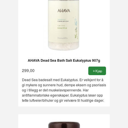
AHAVA Dead Sea Bath Salt Eukalyptus 907g
299,00
Kjøp
Dead Sea badesalt med Eukalyptus. Er velkjent for å
gi mykere og sunnere hud, dempe eksem og psoriasis
og i tillegg er det muskelavspennende. Har
antiflammatoriske egenskaper. Eukalyptus løser opp
tette luftveier/bihuler og gir velvære til hustrige dager.