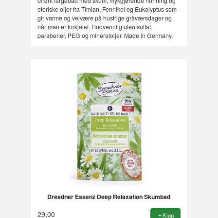
Grønt fargebad med skum, mykgjørende honning og
eteriske oljer fra Timian, Fennikel og Eukalyptus som
gir varme og velvære på hustrige gråværsdager og
når man er forkjølet. Hudvennlig uten sulfat,
parabener, PEG og mineraloljer. Made in Germany.
Dresdner Essenz Deep Relaxation Skumbad
29,00
Kjøp