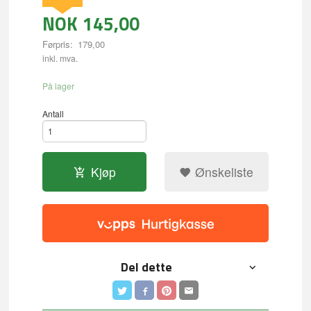
NOK
145,00
Førpris:
179,00
Rabatt
inkl. mva.
På lager
Antall
Kjøp
Ønskeliste
Del dette