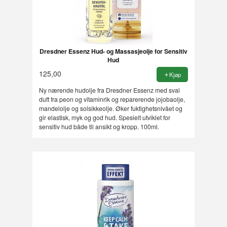
Dresdner Essenz Hud- og Massasjeolje for Sensitiv
Hud
125,00
Kjøp
Ny nærende hudolje fra Dresdner Essenz med sval
duft fra peon og vitaminrik og reparerende jojobaolje,
mandelolje og solsikkeolje. Øker fuktighetsnivået og
gir elastisk, myk og god hud. Spesielt utviklet for
sensitiv hud både til ansikt og kropp. 100ml.