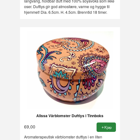
langvarig, holdbar duft med 100% soyavoks som ikke
oser. Duftlys gir god atmosfære, varme og hygge til
hjemmet! Dia. 6.5cm. H. 4.5cm. Brenntid 18 timer.
Alissa Vårblomster Duftlys i Tinnboks
69,00
Kjøp
Aromaterapeutisk vårblomster duftlys i en liten