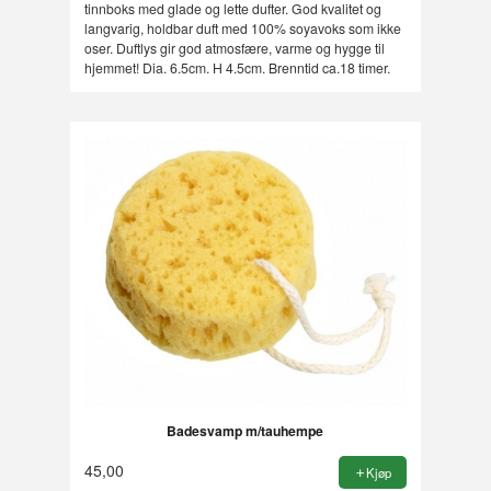
tinnboks med glade og lette dufter. God kvalitet og
langvarig, holdbar duft med 100% soyavoks som ikke
oser. Duftlys gir god atmosfære, varme og hygge til
hjemmet! Dia. 6.5cm. H 4.5cm. Brenntid ca.18 timer.
Badesvamp m/tauhempe
45,00
Kjøp