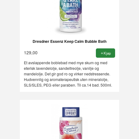
Dresdner Essenz Keep Calm Bubble Bath
129,00
Kjøp
Et avslappende boblebad med mye skum og med
eterisk lavendelolje, sandeltreolje, vanilje og
mandelolje. Det gir god ro og virker nedstressende.
Hudvennlig og aromaterapeutisk uten mineralolje,
SLS/SLES, PEG eller paraben. Til ca.14 bad. 500ml.