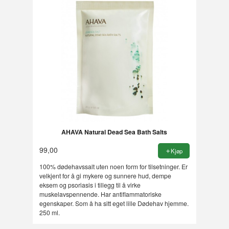
AHAVA Natural Dead Sea Bath Salts
99,00
Kjøp
100% dødehavssalt uten noen form for tilsetninger. Er
velkjent for å gi mykere og sunnere hud, dempe
eksem og psoriasis i tillegg til å virke
muskelavspennende. Har antiflammatoriske
egenskaper. Som å ha sitt eget lille Dødehav hjemme.
250 ml.