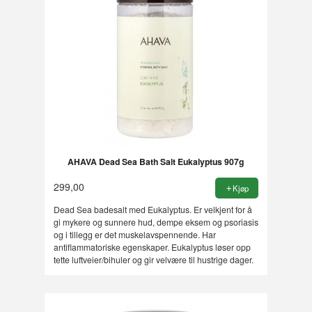
AHAVA Dead Sea Bath Salt Eukalyptus 907g
299,00
Kjøp
Dead Sea badesalt med Eukalyptus. Er velkjent for å
gi mykere og sunnere hud, dempe eksem og psoriasis
og i tillegg er det muskelavspennende. Har
antiflammatoriske egenskaper. Eukalyptus løser opp
tette luftveier/bihuler og gir velvære til hustrige dager.