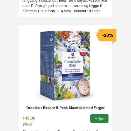
langvarig, holdbar duft med 100% soyavoks som ikke
oser. Duftlys gir god atmosfære, varme og hygge til
hjemmet! Dia. 6.5cm. H. 4.5cm. Brenntid 18 timer.
-20%
Dresdner Essenz 5-Pack Skumbad med Farger
145,00
Kjøp
179,00
Rabatt