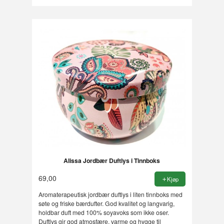
Alissa Jordbær Duftlys i Tinnboks
69,00
Kjøp
Aromaterapeutisk jordbær duftlys i liten tinnboks med
søte og friske bærdufter. God kvalitet og langvarig,
holdbar duft med 100% soyavoks som ikke oser.
Duftlys gir god atmosfære, varme og hygge til