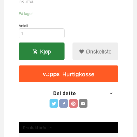
inkl. mva.
På lager
Antall
Kjøp
Ønskeliste
Del dette
Produktinfo