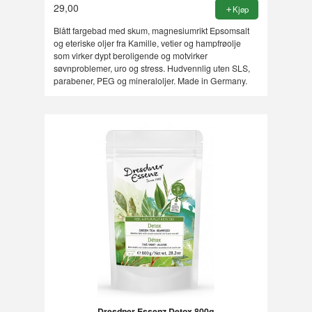
29,00
Kjøp
Blått fargebad med skum, magnesiumrikt Epsomsalt
og eteriske oljer fra Kamille, vetier og hampfrøolje
som virker dypt beroligende og motvirker
søvnproblemer, uro og stress. Hudvennlig uten SLS,
parabener, PEG og mineraloljer. Made in Germany.
Dresdner Essenz Detox 800g