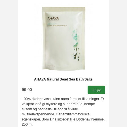
AHAVA Natural Dead Sea Bath Salts
99,00
Kjøp
100% dødehavssalt uten noen form for tilsetninger. Er
velkjent for å gi mykere og sunnere hud, dempe
eksem og psoriasis i tillegg til å virke
muskelavspennende. Har antiflammatoriske
egenskaper. Som å ha sitt eget lille Dødehav hjemme.
250 ml.