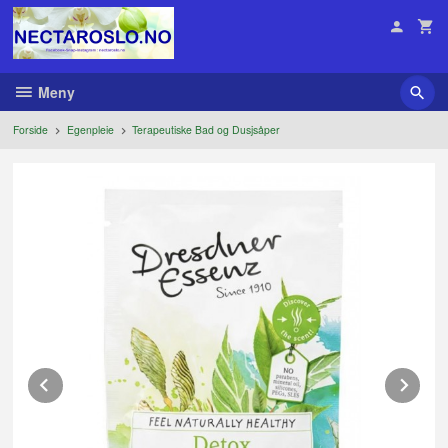
Gå
til
innholdet
Meny
Forside
Egenpleie
Terapeutiske Bad og Dusjsåper
Prev
Ne