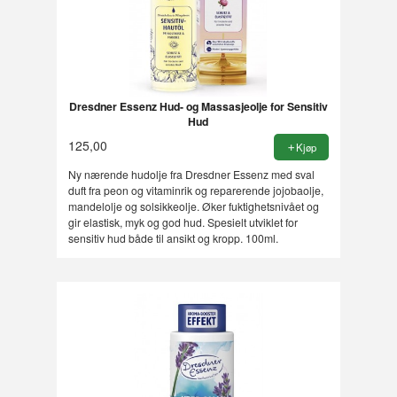
Dresdner Essenz Hud- og Massasjeolje for Sensitiv
Hud
125,00
Kjøp
Ny nærende hudolje fra Dresdner Essenz med sval
duft fra peon og vitaminrik og reparerende jojobaolje,
mandelolje og solsikkeolje. Øker fuktighetsnivået og
gir elastisk, myk og god hud. Spesielt utviklet for
sensitiv hud både til ansikt og kropp. 100ml.