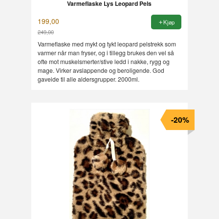
Varmeflaske Lys Leopard Pels
199,00
Kjøp
249,00
Rabatt
Varmeflaske med mykt og tykt leopard pelstrekk som
varmer når man fryser, og i tillegg brukes den vel så
ofte mot muskelsmerter/stive ledd i nakke, rygg og
mage. Virker avslappende og beroligende. God
gaveide til alle aldersgrupper. 2000ml.
-20%