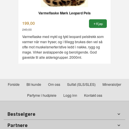
Varmeflaske Mørk Leopard Pels
199,00
Kjøp
249,00
Rabatt
Varmeflaske med mykt og tykt leopard pelstrekk som
varmer når man fryser, og i tillegg brukes den vel så
ofte mot muskelsmerter/stive ledd i nakke, rygg og
mage. Virker avslappende og beroligende. God
gaveide til alle aldersgrupper. 2000ml.
Forside
Bli kunde
Om oss
Sulfat (SLS/SLES)
Mineraloljer
Parfyme i hudpleie
Logg inn
Kontakt oss
Bestselgere
Partnere