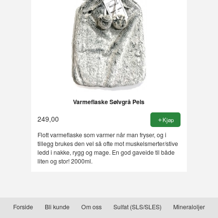
Varmeflaske Sølvgrå Pels
249,00
Kjøp
Flott varmeflaske som varmer når man fryser, og i
tillegg brukes den vel så ofte mot muskelsmerter/stive
ledd i nakke, rygg og mage. En god gaveide til både
liten og stor! 2000ml.
Forside
Bli kunde
Om oss
Sulfat (SLS/SLES)
Mineraloljer