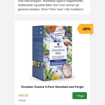
over hele kroppen. Anbefales også til magesmerter,
leddsmerter og kalde føtter. Den lune varmen gir
generell velvære. 52cm*16cm med 1 kilo hvetekorn.
-20%
Dresdner Essenz 5-Pack Skumbad med Farger
145,00
Kjøp
179,00
Rabatt