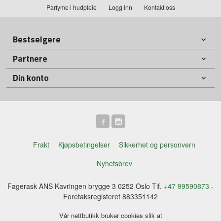
Parfyme i hudpleie
Logg inn
Kontakt oss
Bestselgere
Partnere
Din konto
Frakt
Kjøpsbetingelser
Sikkerhet og personvern
Nyhetsbrev
Fagerask ANS Kavringen brygge 3 0252 Oslo Tlf.
+47 99590873
-
Foretaksregisteret 883351142
Vår nettbutikk bruker cookies slik at