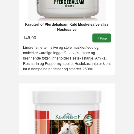
Krauterhof Pferdebalsam Kald Muskelsalve alias
Hestesalve
149,00
Kjøp
Lindrer smerter i stive og støle muskler/ledd og
motvirker «urolige legger/føtter», kramper og
brennende føtter. Inneholder Hestekastanje, Arnika,
Rosmarin og Peppermynteolje. Hestekastanje er kjent
for å dempe betennelser og smerter. 250ml.