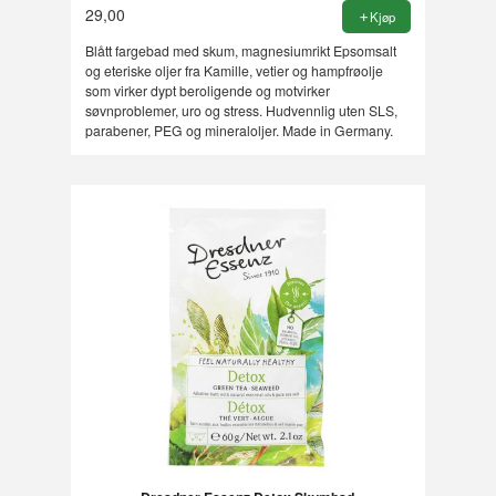
29,00
Kjøp
Blått fargebad med skum, magnesiumrikt Epsomsalt
og eteriske oljer fra Kamille, vetier og hampfrøolje
som virker dypt beroligende og motvirker
søvnproblemer, uro og stress. Hudvennlig uten SLS,
parabener, PEG og mineraloljer. Made in Germany.