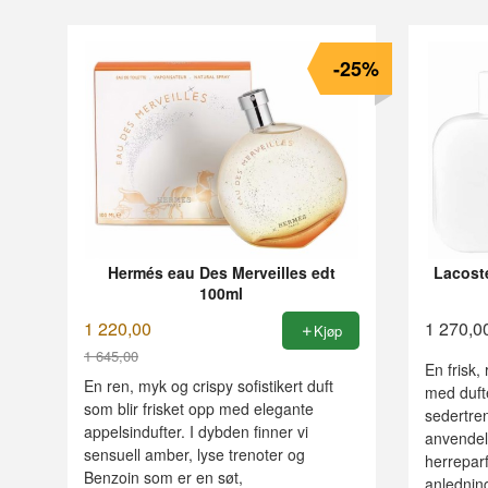
-25%
Hermés eau Des Merveilles edt
Lacost
100ml
1 220,00
1 270,0
Kjøp
1 645,00
En frisk,
Rabatt
En ren, myk og crispy sofistikert duft
med dufte
som blir frisket opp med elegante
sedertren
appelsindufter. I dybden finner vi
anvendeli
sensuell amber, lyse trenoter og
herreparf
Benzoin som er en søt,
anledning