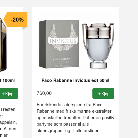
-20%
t 100ml
Paco Rabanne Invictus edt 50ml
760,00
Kjøp
Kjøp
Forfriskende seiersglede fra Paco
i resten
Rabanne med friske marine ekstrakter
kk.
og maskuline tredufter. Det er en positiv
appelsin,
parfyme som passer til alle
r. At den
aldersgrupper og til alle årstider.
n er