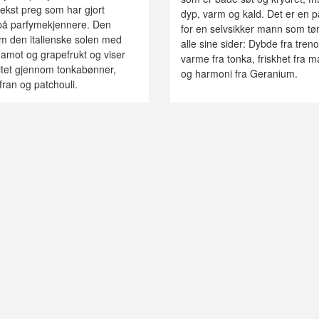
ekst preg som har gjort
dyp, varm og kald. Det er en 
 på parfymekjennere. Den
for en selvsikker mann som tør
m den italienske solen med
alle sine sider: Dybde fra treno
gamot og grapefrukt og viser
varme fra tonka, friskhet fra 
itet gjennom tonkabønner,
og harmoni fra Geranium.
ran og patchouli.