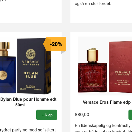
også en stor fordel.
-20%
 Dylan Blue pour Homme edt
Versace Eros Flame edp
50ml
880,00
Kjøp
En lidenskapelig og kontrastfy
krydret parfyme med sofistikert
som er både søt og krydret, fri