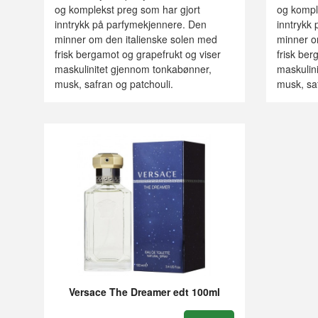
og komplekst preg som har gjort
og kompl
inntrykk på parfymekjennere. Den
inntrykk
minner om den italienske solen med
minner o
frisk bergamot og grapefrukt og viser
frisk ber
maskulinitet gjennom tonkabønner,
maskulin
musk, safran og patchouli.
musk, saf
Versace The Dreamer edt 100ml