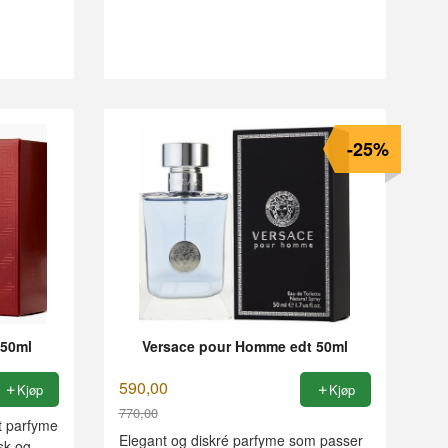
-25%
 50ml
Versace pour Homme edt 50ml
590,00
Kjøp
Kjøp
770,00
lt parfyme
Rabatt
Elegant og diskré parfyme som passer
sk og