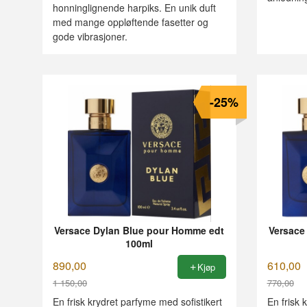
honninglignende harpiks. En unik duft
med mange oppløftende fasetter og
gode vibrasjoner.
-25%
Versace Dylan Blue pour Homme edt
Versace
100ml
890,00
610,00
Kjøp
1 150,00
770,00
Rabatt
Rabatt
En frisk krydret parfyme med sofistikert
En frisk 