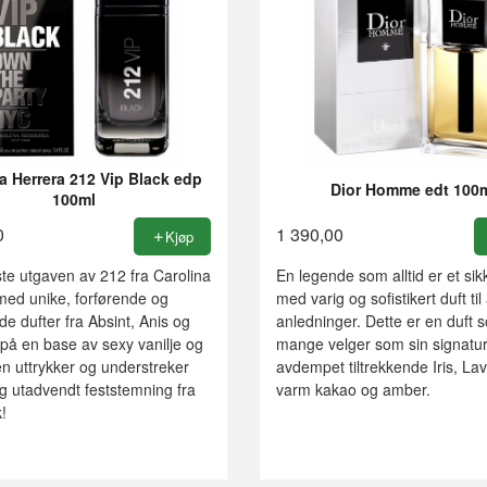
a Herrera 212 Vip Black edp
Dior Homme edt 100
100ml
0
1 390,00
Kjøp
te utgaven av 212 fra Carolina
En legende som alltid er et sik
med unike, forførende og
med varig og sofistikert duft til 
nde dufter fra Absint, Anis og
anledninger. Dette er en duft 
på en base av sexy vanilje og
mange velger som sin signatu
n uttrykker og understreker
avdempet tiltrekkende Iris, La
t og utadvendt feststemning fra
varm kakao og amber.
!