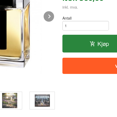
inkl. mva.
Next
Antall
Kjøp
Myk amber