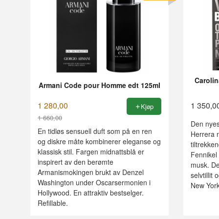
Carolin
Armani Code pour Homme edt 125ml
1 280,00
1 350,0
Kjøp
1 660,00
Den nyes
Rabatt
En tidløs sensuell duft som på en ren
Herrera 
og diskre måte kombinerer eleganse og
tiltrekke
klassisk stil. Fargen midnattsblå er
Fennikel 
inspirert av den berømte
musk. De
Armanismokingen brukt av Denzel
selvtilli
Washington under Oscarsermonien i
New York
Hollywood. En attraktiv bestselger.
Refillable.