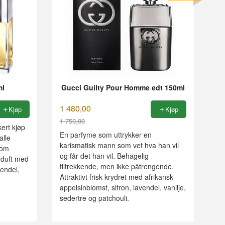
ml
Gucci Guilty Pour Homme edt 150ml
1 480,00
Kjøp
Kjøp
1 750,00
kert kjøp
Rabatt
En parfyme som uttrykker en
alle
karismatisk mann som vet hva han vil
som
og får det han vil. Behagelig
rduft med
tiltrekkende, men ikke påtrengende.
vendel,
Attraktivt frisk krydret med afrikansk
appelsinblomst, sitron, lavendel, vanilje,
sedertre og patchouli.