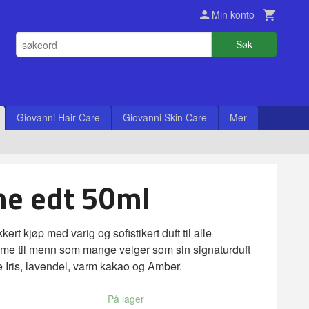
Min konto
Søk
Giovanni Hair Care
Giovanni Skin Care
Mer
e edt 50ml
kert kjøp med varig og sofistikert duft til alle
fyme til menn som mange velger som sin signaturduft
 Iris, lavendel, varm kakao og Amber.
På lager