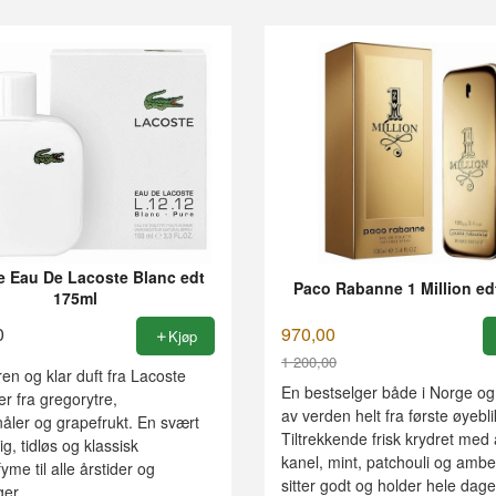
e Eau De Lacoste Blanc edt
Paco Rabanne 1 Million ed
175ml
0
970,00
Kjøp
1 200,00
 ren og klar duft fra Lacoste
Rabatt
En bestselger både i Norge og 
r fra gregorytre,
av verden helt fra første øyebli
åler og grapefrukt. En svært
Tiltrekkende frisk krydret med 
g, tidløs og klassisk
kanel, mint, patchouli og ambe
yme til alle årstider og
sitter godt og holder hele dage
er.