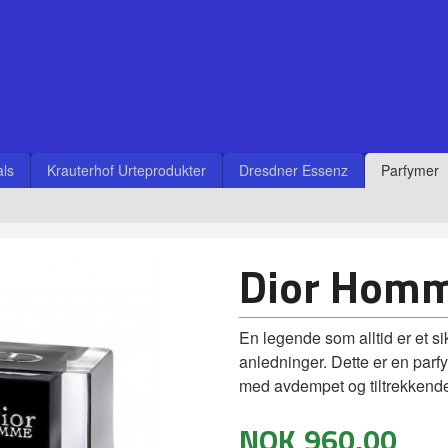
ls
Krauterhof Urteprodukter
Dresdner Essenz
Parfymer
Dior Homm
En legende som alltid er et sik
anledninger. Dette er en par
med avdempet og tiltrekkende
NOK
960,00