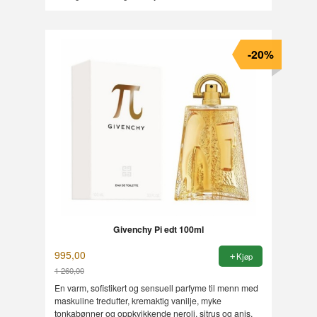
-20%
Givenchy Pi edt 100ml
995,00
Kjøp
1 260,00
Rabatt
En varm, sofistikert og sensuell parfyme til menn med
maskuline tredufter, kremaktig vanilje, myke
tonkabønner og oppkvikkende neroli, sitrus og anis.