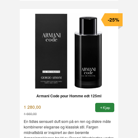
-25%
Armani Code pour Homme edt 125ml
1 280,00
Kjøp
1 660,00
Rabatt
En tidløs sensuell duft som på en ren og diskre måte
kombinerer eleganse og klassisk stil. Fargen
midnattsblå er inspirert av den berømte
Armanismokingen brukt av Denzel Washington under