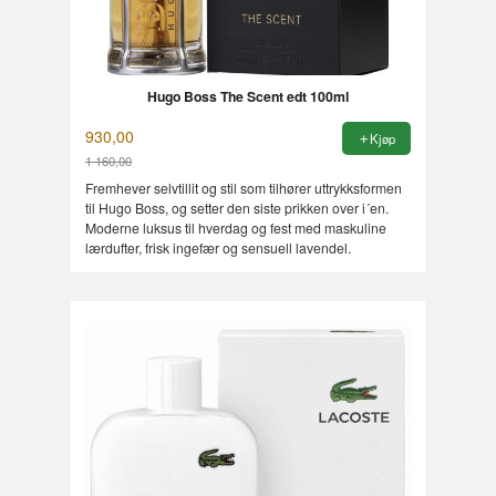
Hugo Boss The Scent edt 100ml
930,00
Kjøp
1 160,00
Rabatt
Fremhever selvtillit og stil som tilhører uttrykksformen
til Hugo Boss, og setter den siste prikken over i´en.
Moderne luksus til hverdag og fest med maskuline
lærdufter, frisk ingefær og sensuell lavendel.