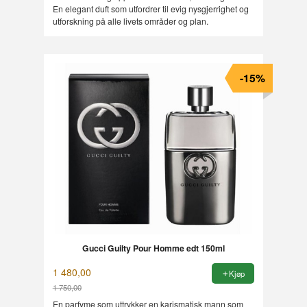
En elegant duft som utfordrer til evig nysgjerrighet og
utforskning på alle livets områder og plan.
-15%
Gucci Guilty Pour Homme edt 150ml
1 480,00
Kjøp
1 750,00
Rabatt
En parfyme som uttrykker en karismatisk mann som