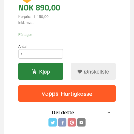
NOK
890,00
Førpris:
1 150,00
Rabatt
inkl. mva.
På lager
Antall
Kjøp
Ønskeliste
Del dette