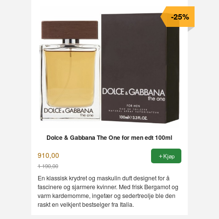
-25%
Dolce & Gabbana The One for men edt 100ml
910,00
Kjøp
1 190,00
Rabatt
En klassisk krydret og maskulin duft designet for å
fascinere og sjarmere kvinner. Med frisk Bergamot og
varm kardemomme, ingefær og sedertreolje ble den
raskt en velkjent bestselger fra Italia.