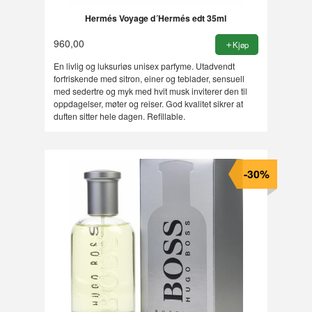
Hermés Voyage d´Hermés edt 35ml
960,00
Kjøp
En livlig og luksuriøs unisex parfyme. Utadvendt
forfriskende med sitron, einer og teblader, sensuell
med sedertre og myk med hvit musk inviterer den til
oppdagelser, møter og reiser. God kvalitet sikrer at
duften sitter hele dagen. Refillable.
-30%