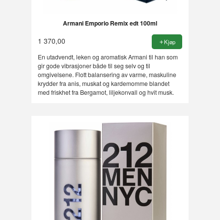
Armani Emporio Remix edt 100ml
1 370,00
Kjøp
En utadvendt, leken og aromatisk Armani til han som
gir gode vibrasjoner både til seg selv og til
omgivelsene. Flott balansering av varme, maskuline
krydder fra anis, muskat og kardemomme blandet
med friskhet fra Bergamot, liljekonvall og hvit musk.