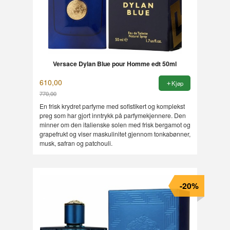
Versace Dylan Blue pour Homme edt 50ml
610,00
Kjøp
770,00
Rabatt
En frisk krydret parfyme med sofistikert og komplekst
preg som har gjort inntrykk på parfymekjennere. Den
minner om den italienske solen med frisk bergamot og
grapefrukt og viser maskulinitet gjennom tonkabønner,
musk, safran og patchouli.
-20%