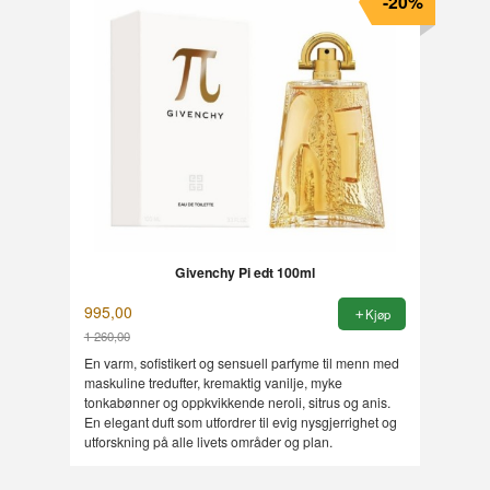
-20%
Givenchy Pi edt 100ml
995,00
Kjøp
1 260,00
Rabatt
En varm, sofistikert og sensuell parfyme til menn med
maskuline tredufter, kremaktig vanilje, myke
tonkabønner og oppkvikkende neroli, sitrus og anis.
En elegant duft som utfordrer til evig nysgjerrighet og
utforskning på alle livets områder og plan.