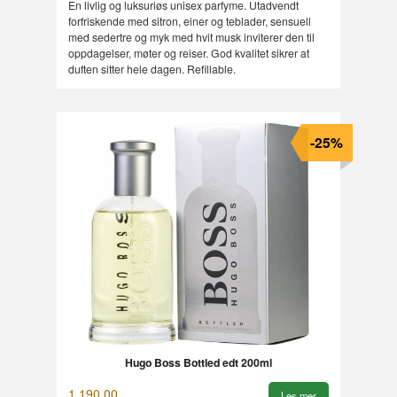
En livlig og luksuriøs unisex parfyme. Utadvendt
forfriskende med sitron, einer og teblader, sensuell
med sedertre og myk med hvit musk inviterer den til
oppdagelser, møter og reiser. God kvalitet sikrer at
duften sitter hele dagen. Refillable.
-25%
Hugo Boss Bottled edt 200ml
1 190,00
Les mer