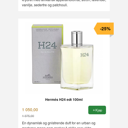
vanilje, sedertre og patchouli.
-25%
Hermés H24 edt 100ml
1 050,00
Kjøp
1 375,00
Rabatt
En dynamisk og gnistrende duft for en urban og
moderne mann som ønsker å skille seg ut fra