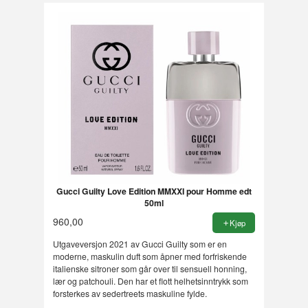
Gucci Guilty Love Edition MMXXI pour Homme edt
50ml
960,00
Kjøp
Utgaveversjon 2021 av Gucci Guilty som er en
moderne, maskulin duft som åpner med forfriskende
italienske sitroner som går over til sensuell honning,
lær og patchouli. Den har et flott helhetsinntrykk som
forsterkes av sedertreets maskuline fylde.