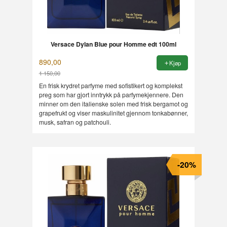
Versace Dylan Blue pour Homme edt 100ml
890,00
Kjøp
1 150,00
Rabatt
En frisk krydret parfyme med sofistikert og komplekst
preg som har gjort inntrykk på parfymekjennere. Den
minner om den italienske solen med frisk bergamot og
grapefrukt og viser maskulinitet gjennom tonkabønner,
musk, safran og patchouli.
-20%