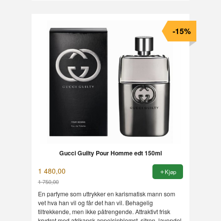
-15%
Gucci Guilty Pour Homme edt 150ml
1 480,00
Kjøp
1 750,00
Rabatt
En parfyme som uttrykker en karismatisk mann som
vet hva han vil og får det han vil. Behagelig
tiltrekkende, men ikke påtrengende. Attraktivt frisk
krydret med afrikansk appelsinblomst, sitron, lavendel,