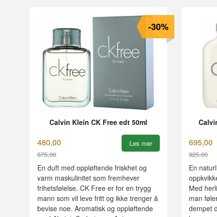
-30%
Calvin Klein CK Free edt 50ml
Calvi
480,00
695,00
Les mer
675,00
925,00
Rabatt
Rabatt
En duft med oppløftende friskhet og
En naturl
varm maskulinitet som fremhever
oppkvikk
frihetsfølelse. CK Free er for en trygg
Med herlig
mann som vil leve fritt og ikke trenger å
man føler
bevise noe. Aromatisk og oppløftende
dempet d