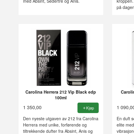
med Absint, Sedertre og Anis.
kroppen. 
på dagen
Carolina Herrera 212 Vip Black edp
Caroli
100ml
1 350,00
1 090,0
Kjøp
Den nyeste utgaven av 212 fra Carolina
En duft s
Herrera med unike, forførende og
elite med
tiltrekkende dufter fra Absint, Anis og
vibrasjon