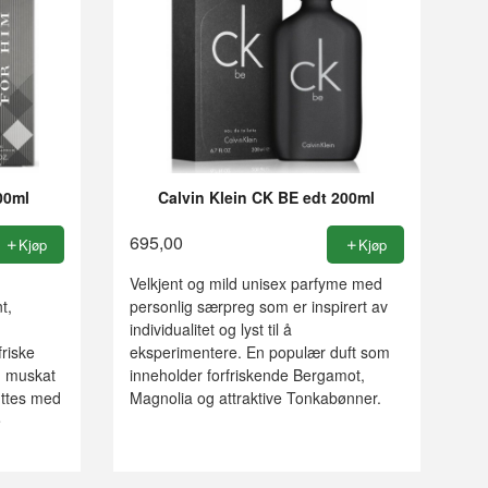
00ml
Calvin Klein CK BE edt 200ml
695,00
Kjøp
Kjøp
Velkjent og mild unisex parfyme med
t,
personlig særpreg som er inspirert av
individualitet og lyst til å
riske
eksperimentere. En populær duft som
, muskat
inneholder forfriskende Bergamot,
ttes med
Magnolia og attraktive Tonkabønner.
e