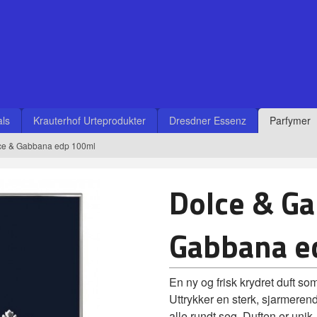
ls
Krauterhof Urteprodukter
Dresdner Essenz
Parfymer
ce & Gabbana edp 100ml
Dolce & Ga
Gabbana e
En ny og frisk krydret duft s
Uttrykker en sterk, sjarmeren
alle rundt seg. Duften er unik