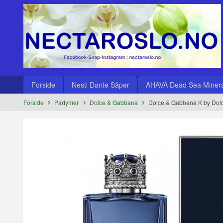
Gå
Lukk
til
innholdet
Produkter
Forside
Nesti Dante Såper
AHAVA Dead Sea Minera
Forside
Parfymer
Dolce & Gabbana
Dolce & Gabbana K by Dol