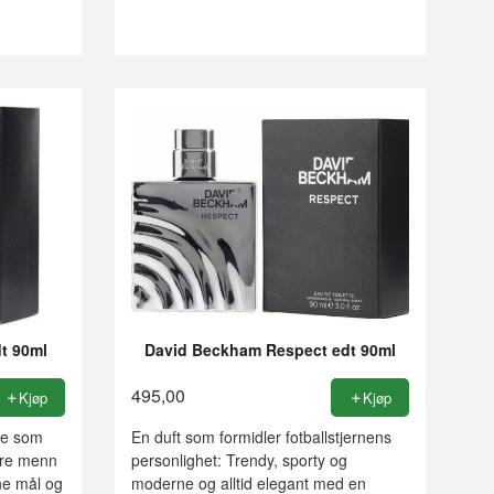
t 90ml
David Beckham Respect edt 90ml
495,00
Kjøp
Kjøp
gne som
En duft som formidler fotballstjernens
kre menn
personlighet: Trendy, sporty og
ne mål og
moderne og alltid elegant med en