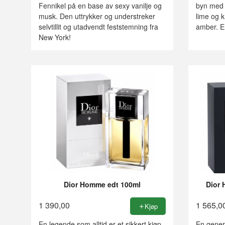
Fennikel på en base av sexy vanilje og
byn med f
musk. Den uttrykker og understreker
lime og 
selvtillit og utadvendt feststemning fra
amber. Er
New York!
Dior Homme edt 100ml
Dior 
1 390,00
1 565,0
Kjøp
En legende som alltid er et sikkert kjøp
En generø