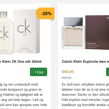
-25%
n Klein CK One edt 200ml.
Calvin Klein Euphoria men 
640,00
Kjøp
930,00
Rabatt
ig og ren unisexduft med
En duft som uttrykker intens g
ende bergamot og grønn te.
følelser man får av å nå sine 
 friskhet og kjølighet slik at
drømmer. Derfor er den utfor
 seg vel hele dagen. Lett og
frisk krydret med trenoter, ing
uft som kan sprayes over hele
basilikum og formidler ønske og 