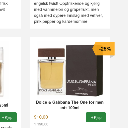
frisk
engelsk twist! Oppfriskende og kjølig
vit
med vannmelon og grapefrukt, men
også med dypere innslag med vetiver,
pink pepper og kardemomme.
-25%
Dolce & Gabbana The One for men
25ml
edt 100ml
910,00
Kjøp
Kjøp
1 190,00
 sporty