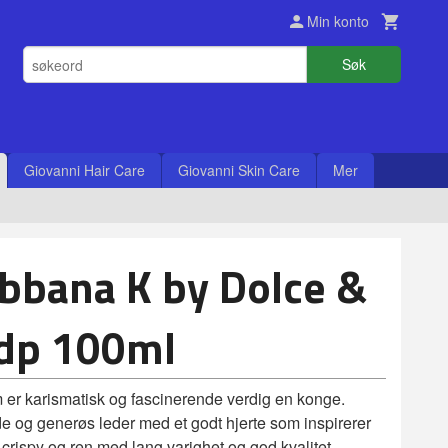
Min konto
Søk
Giovanni Hair Care
Giovanni Skin Care
Mer
bbana K by Dolce &
dp 100ml
om er karismatisk og fascinerende verdig en konge.
de og generøs leder med et godt hjerte som inspirerer
, crispy og ren med lang varighet og god kvalitet.