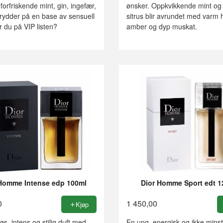
orfriskende mint, gin, ingefær,
ønsker. Oppkvikkende mint og 
krydder på en base av sensuell
sitrus blir avrundet med varm h
 du på VIP listen?
amber og dyp muskat.
Homme Intense edp 100ml
Dior Homme Sport edt 1
0
1 450,00
Kjøp
s, intens og stilig duft med
En ung, energisk og ikke minst