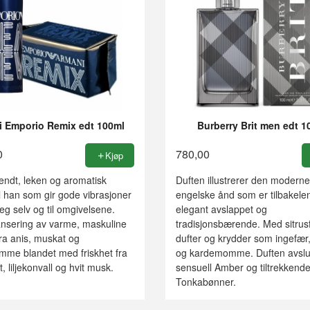
i Emporio Remix edt 100ml
Burberry Brit men edt 1
0
780,00
Kjøp
endt, leken og aromatisk
Duften illustrerer den moderne
l han som gir gode vibrasjoner
engelske ånd som er tilbakelen
seg selv og til omgivelsene.
elegant avslappet og
lansering av varme, maskuline
tradisjonsbærende. Med sitrusf
ra anis, muskat og
dufter og krydder som ingefær
me blandet med friskhet fra
og kardemomme. Duften avslu
 liljekonvall og hvit musk.
sensuell Amber og tiltrekkend
Tonkabønner.