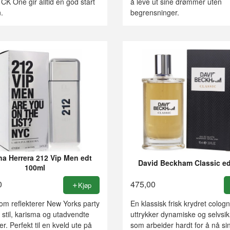
CK One gir alltid en god start
å leve ut sine drømmer uten
.
begrensninger.
na Herrera 212 Vip Men edt
David Beckham Classic ed
100ml
0
475,00
Kjøp
om reflekterer New Yorks party
En klassisk frisk krydret colo
 stil, karisma og utadvendte
uttrykker dynamiske og selvsi
er. Perfekt til en kveld ute på
som arbeider hardt for å nå si