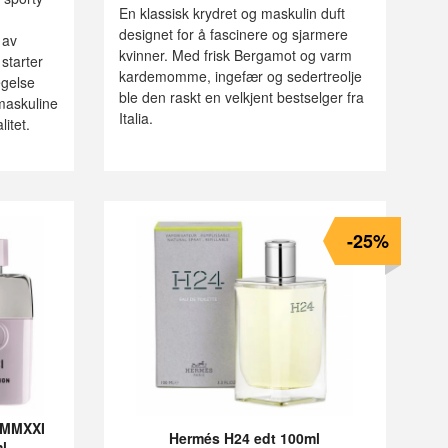
Rabatt
En klassisk krydret og maskulin duft
designet for å fascinere og sjarmere
 av
kvinner. Med frisk Bergamot og varm
starter
kardemomme, ingefær og sedertreolje
egelse
ble den raskt en velkjent bestselger fra
maskuline
Italia.
itet.
-25%
n MMXXI
Hermés H24 edt 100ml
l