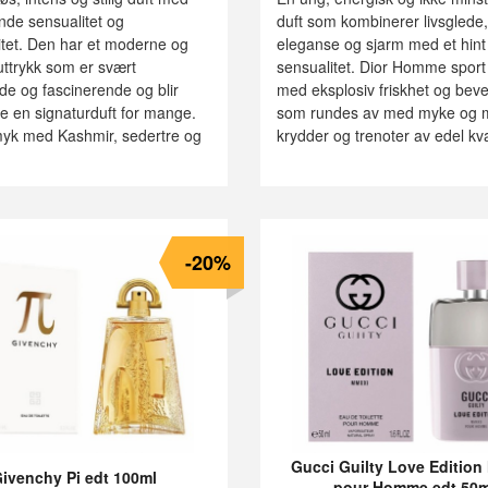
nde sensualitet og
duft som kombinerer livsglede,
itet. Den har et moderne og
eleganse og sjarm med et hint
uttrykk som er svært
sensualitet. Dior Homme sport 
nde og fascinerende og blir
med eksplosiv friskhet og bev
te en signaturduft for mange.
som rundes av med myke og 
yk med Kashmir, sedertre og
krydder og trenoter av edel kval
-20%
Gucci Guilty Love Editio
ivenchy Pi edt 100ml
pour Homme edt 50m