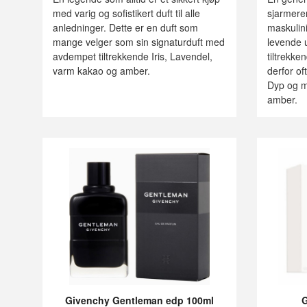
med varig og sofistikert duft til alle
sjarmere
anledninger. Dette er en duft som
maskulin
mange velger som sin signaturduft med
levende 
avdempet tiltrekkende Iris, Lavendel,
tiltrekke
varm kakao og amber.
derfor of
Dyp og m
amber.
Givenchy Gentleman edp 100ml
G