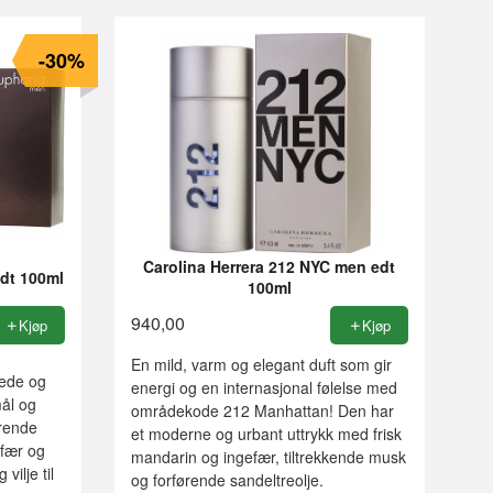
-30%
Carolina Herrera 212 NYC men edt
edt 100ml
100ml
940,00
Kjøp
Kjøp
En mild, varm og elegant duft som gir
lede og
energi og en internasjonal følelse med
mål og
områdekode 212 Manhattan! Den har
drende
et moderne og urbant uttrykk med frisk
efær og
mandarin og ingefær, tiltrekkende musk
vilje til
og forførende sandeltreolje.