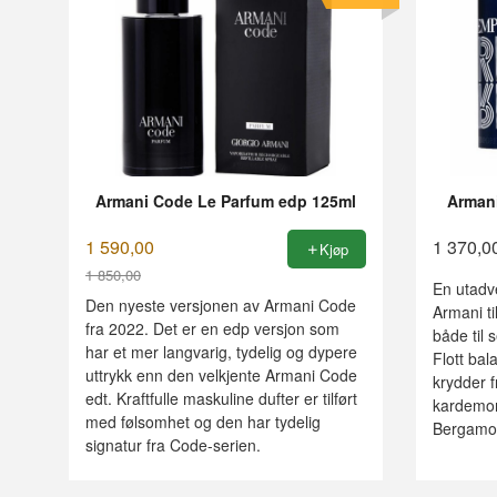
Armani Code Le Parfum edp 125ml
Arman
1 590,00
1 370,0
Kjøp
1 850,00
En utadv
Rabatt
Den nyeste versjonen av Armani Code
Armani ti
fra 2022. Det er en edp versjon som
både til 
har et mer langvarig, tydelig og dypere
Flott ba
uttrykk enn den velkjente Armani Code
krydder f
edt. Kraftfulle maskuline dufter er tilført
kardemom
med følsomhet og den har tydelig
Bergamot,
signatur fra Code-serien.