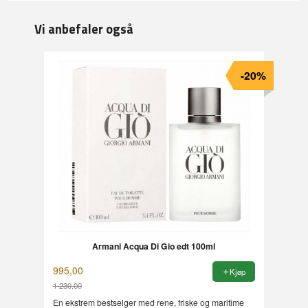
Vi anbefaler også
-20%
Armani Acqua Di Gio edt 100ml
995,00
Kjøp
1 230,00
Rabatt
En ekstrem bestselger med rene, friske og maritime