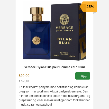
-25%
Versace Dylan Blue pour Homme edt 100ml
890,00
Kjøp
1 150,00
Rabatt
En frisk krydret parfyme med sofistikert og komplekst
preg som har gjort inntrykk på parfymekjennere. Den
minner om den italienske solen med frisk bergamot og
grapefrukt og viser maskulinitet gjennom tonkabønner,
musk, safran og patchouli.