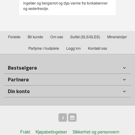
ingefær og bergamot og dyp varme fra tonkabønner
og sedertreolje.
Forside
Bli kunde
Om oss
Sulfat (SLS/SLES)
Mineraloljer
Parfyme i hudpleie
Logg inn
Kontakt oss
Bestselgere
Partnere
Din konto
Frakt
Kjøpsbetingelser
Sikkerhet og personvern