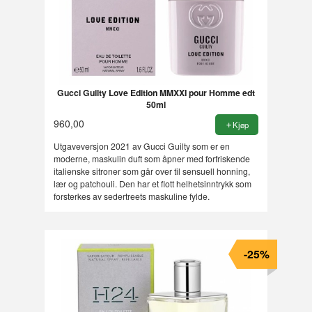
Gucci Guilty Love Edition MMXXI pour Homme edt
50ml
960,00
Kjøp
Utgaveversjon 2021 av Gucci Guilty som er en
moderne, maskulin duft som åpner med forfriskende
italienske sitroner som går over til sensuell honning,
lær og patchouli. Den har et flott helhetsinntrykk som
forsterkes av sedertreets maskuline fylde.
-25%