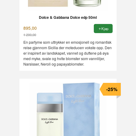
Dolce & Gabbana Dolce edp 50ml
895,00
Kjøp
1 200,00
Rabatt
En parfyme som uttrykker en emosjonell og romantisk
reise gjennom Sicilia der moteduoen vokste opp. Den
er inspirert av landskapet, vannet og duftene på øya
med myke, svale og hvite blomster som vannliljer,
Narsisser, Neroli og papayablomster.
-25%