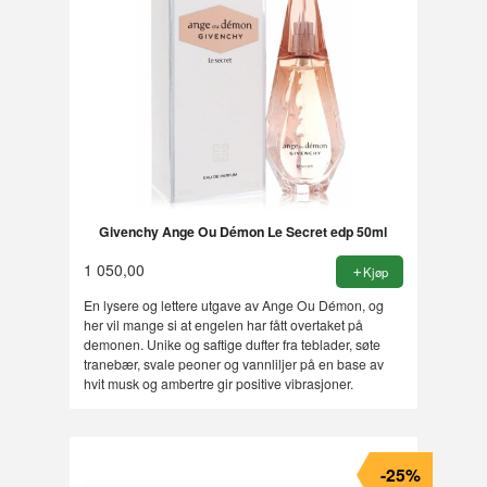
Givenchy Ange Ou Démon Le Secret edp 50ml
1 050,00
Kjøp
En lysere og lettere utgave av Ange Ou Démon, og
her vil mange si at engelen har fått overtaket på
demonen. Unike og saftige dufter fra teblader, søte
tranebær, svale peoner og vannliljer på en base av
hvit musk og ambertre gir positive vibrasjoner.
-25%