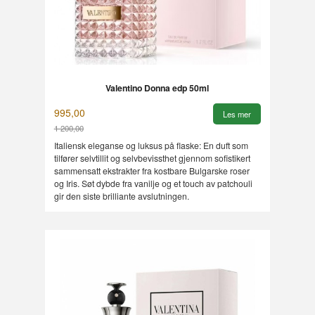
Valentino Donna edp 50ml
995,00
Les mer
1 200,00
Rabatt
Italiensk eleganse og luksus på flaske: En duft som
tilfører selvtillit og selvbevissthet gjennom sofistikert
sammensatt ekstrakter fra kostbare Bulgarske roser
og Iris. Søt dybde fra vanilje og et touch av patchouli
gir den siste brilliante avslutningen.