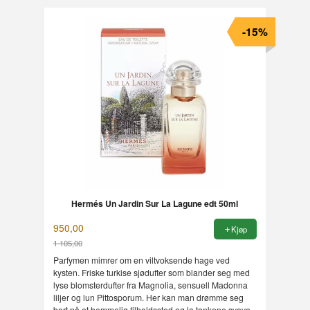
-15%
Hermés Un Jardin Sur La Lagune edt 50ml
950,00
Kjøp
1 105,00
Rabatt
Parfymen mimrer om en viltvoksende hage ved
kysten. Friske turkise sjødufter som blander seg med
lyse blomsterdufter fra Magnolia, sensuell Madonna
liljer og lun Pittosporum. Her kan man drømme seg
bort på et hemmelig tilholdssted og la tankene sveve.