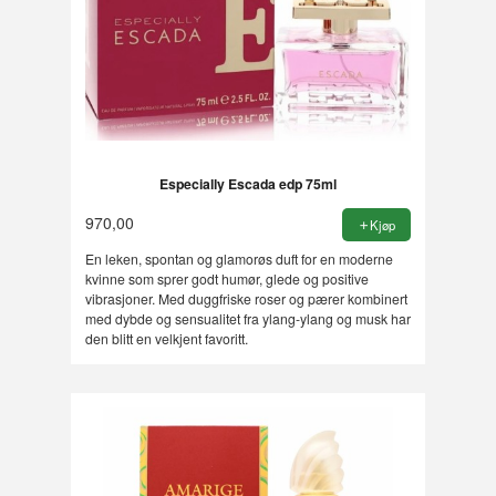
Especially Escada edp 75ml
970,00
Kjøp
En leken, spontan og glamorøs duft for en moderne
kvinne som sprer godt humør, glede og positive
vibrasjoner. Med duggfriske roser og pærer kombinert
med dybde og sensualitet fra ylang-ylang og musk har
den blitt en velkjent favoritt.