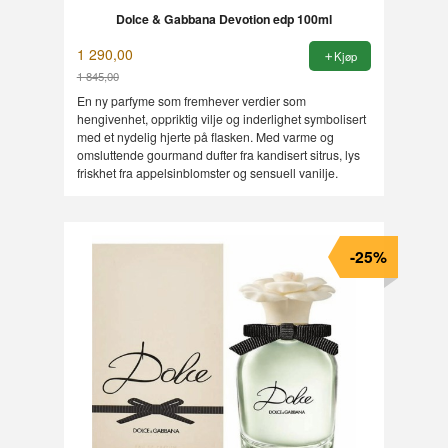
Dolce & Gabbana Devotion edp 100ml
1 290,00
Kjøp
1 845,00
Rabatt
En ny parfyme som fremhever verdier som
hengivenhet, oppriktig vilje og inderlighet symbolisert
med et nydelig hjerte på flasken. Med varme og
omsluttende gourmand dufter fra kandisert sitrus, lys
friskhet fra appelsinblomster og sensuell vanilje.
-25%