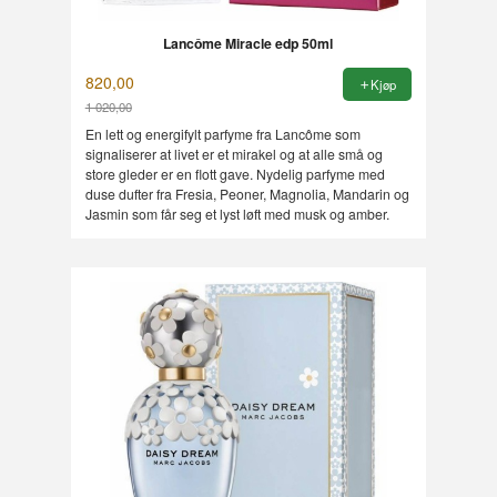
Lancôme Miracle edp 50ml
820,00
Kjøp
1 020,00
Rabatt
En lett og energifylt parfyme fra Lancôme som
signaliserer at livet er et mirakel og at alle små og
store gleder er en flott gave. Nydelig parfyme med
duse dufter fra Fresia, Peoner, Magnolia, Mandarin og
Jasmin som får seg et lyst løft med musk og amber.