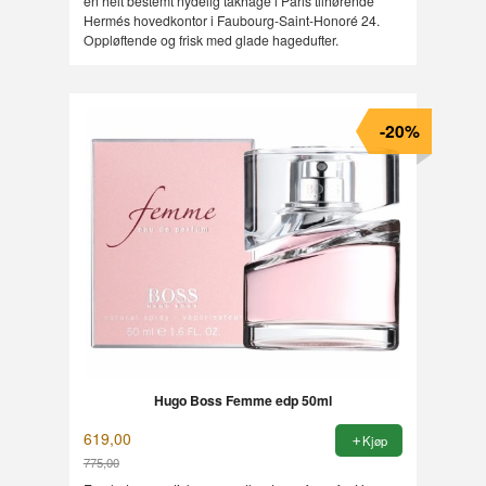
en helt bestemt nydelig takhage i Paris tilhørende
Hermés hovedkontor i Faubourg-Saint-Honoré 24.
Oppløftende og frisk med glade hagedufter.
-20%
Hugo Boss Femme edp 50ml
619,00
Kjøp
775,00
Rabatt