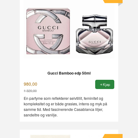
Gucci Bamboo edp 50ml
980,00
Kjøp
1 320,00
Rabatt
En parfyme som reflekterer selvtillit, feminitet og
kompleksitet og er både grasiøs, intens og myk på
samme tid. Med fascinerende Casablanca liljer,
sandeltre og vanilje.