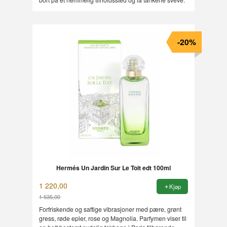
-20%
Hermés Un Jardin Sur Le Toit edt 100ml
1 220,00
Kjøp
1 535,00
Rabatt
Forfriskende og saftige vibrasjoner med pære, grønt
gress, røde epler, rose og Magnolia. Parfymen viser til