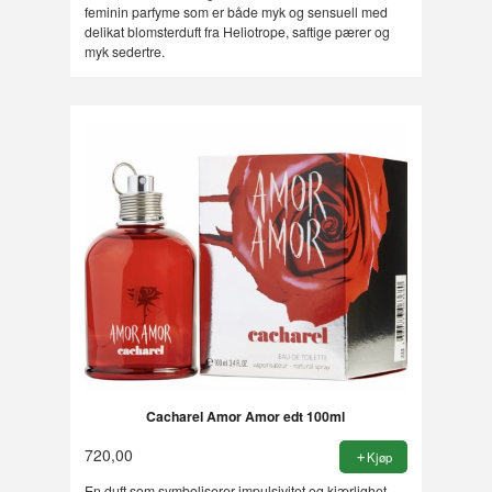
feminin parfyme som er både myk og sensuell med
delikat blomsterduft fra Heliotrope, saftige pærer og
myk sedertre.
Cacharel Amor Amor edt 100ml
720,00
Kjøp
En duft som symboliserer impulsivitet og kjærlighet