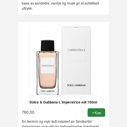
base av sandeltre, vanilje og musk gir et sofistikert
uttrykk.
Dolce & Gabbana L´Imperatrice edt 100ml
760,00
Kjøp
En feminin og myk duft inspirert av Tarotkortet
Keiserinnen som står for betingelsesløs kjærlighet,