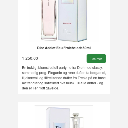
Dior Addict Eau Fraiche edt 50ml
1 250,00
Les mer
En fruktig, blomstret lett parfyme fra Dior med classy,
sommerlig preg. Elegante og rene dufter fra bergamot,
liljekonvall og tiltrekkende dufter fra Fresia på en base
av trenoter og sofistikert hvit musk. Til alle aldrer - og
den er i en flott gaveide.