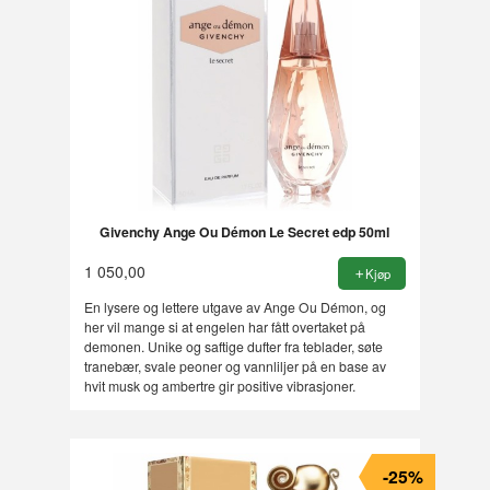
Givenchy Ange Ou Démon Le Secret edp 50ml
1 050,00
Kjøp
En lysere og lettere utgave av Ange Ou Démon, og
her vil mange si at engelen har fått overtaket på
demonen. Unike og saftige dufter fra teblader, søte
tranebær, svale peoner og vannliljer på en base av
hvit musk og ambertre gir positive vibrasjoner.
-25%