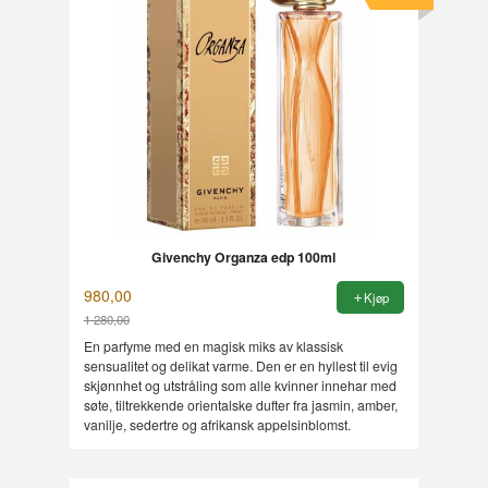
Givenchy Organza edp 100ml
980,00
Kjøp
1 280,00
Rabatt
En parfyme med en magisk miks av klassisk
sensualitet og delikat varme. Den er en hyllest til evig
skjønnhet og utstråling som alle kvinner innehar med
søte, tiltrekkende orientalske dufter fra jasmin, amber,
vanilje, sedertre og afrikansk appelsinblomst.