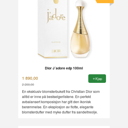
Dior J´adore edp 100ml
1 890,00
Kjøp
2 200,00
Rabatt
En eksklusiv blomsterbukett fra Christian Dior som
alltid er inne på bestselgerlistene. En perfekt
avbalansert komposisjon har gitt den ikonisk
berømmelse. En eksplosjon av flotte, elegante
blomsterdufter med myke dufter fra sandeltreolje.