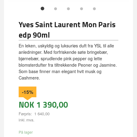
Yves Saint Laurent Mon Paris
edp 90ml
En leken, uskyldig og luksuriøs duft fra YSL til alle
anledninger. Med forfriskende søte bringebær,
bjørnebær, sprudlende pink pepper og lette
blomsterdufter fra tiltrekkende Peoner og Jasmine.
Som base finner man elegant hvit musk og
Cashmere.
-15%
NOK
1 390,00
Førpris:
1 640,00
Rabatt
inkl. mva.
På lager