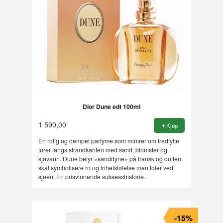
Dior Dune edt 100ml
1 590,00
Kjøp
En rolig og dempet parfyme som mimrer om fredfylte
turer langs strandkanten med sand, blomster og
sjøvann. Dune betyr «sanddyne» på fransk og duften
skal symbolisere ro og frihetsfølelse man føler ved
sjøen. En prisvinnende suksesshistorie.
-15%