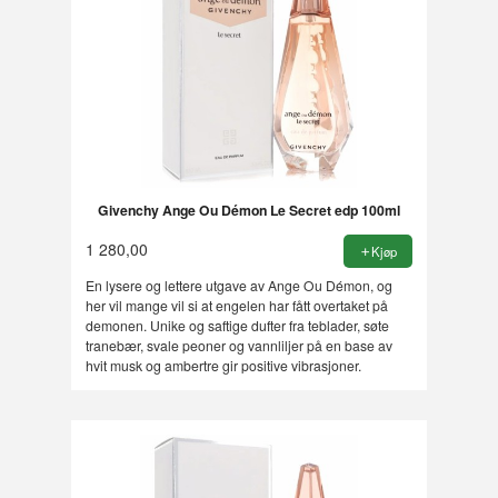
Givenchy Ange Ou Démon Le Secret edp 100ml
1 280,00
Kjøp
En lysere og lettere utgave av Ange Ou Démon, og
her vil mange vil si at engelen har fått overtaket på
demonen. Unike og saftige dufter fra teblader, søte
tranebær, svale peoner og vannliljer på en base av
hvit musk og ambertre gir positive vibrasjoner.