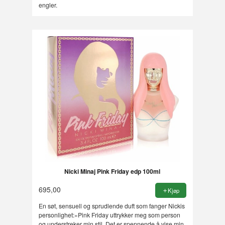
engler.
Nicki Minaj Pink Friday edp 100ml
695,00
Kjøp
En søt, sensuell og sprudlende duft som fanger Nickis
personlighet:«Pink Friday uttrykker meg som person
og understreker min stil. Det er spennende å vise min