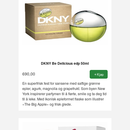
DKNY Be Delicious edp 50ml
690,00
Kjøp
En superfrisk fest for sansene med saftige grønne
epler, agurk, magnolia og grapefrukt. Som byen New
York inspirerer parfymen til å flørte, smile og ta deg tid
til å leke. Med ikonisk epleformet flaske som illustrer
«The Big Apple» og frisk glede.