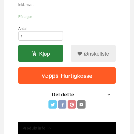
inkl. mva.
På lager
Antall
Kjøp
Ønskeliste
Del dette
Produktinfo