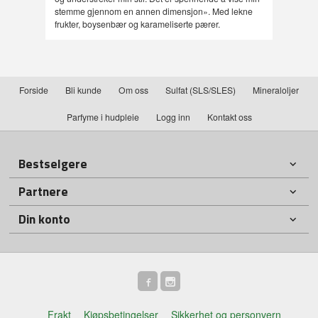
stemme gjennom en annen dimensjon». Med lekne
frukter, boysenbær og karameliserte pærer.
Forside
Bli kunde
Om oss
Sulfat (SLS/SLES)
Mineraloljer
Parfyme i hudpleie
Logg inn
Kontakt oss
Bestselgere
Partnere
Din konto
Frakt
Kjøpsbetingelser
Sikkerhet og personvern